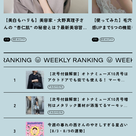
【美白もハリも】美容家・大野真理子さ
【使ってみた】毛穴
んの “杏仁肌” の秘密とは
？
最新美容習慣
感UPまで5つの機能
を徹底解説
！
の全方位ケア光美顔
PR
BEAUTY
PR
BEAUTY
KING
WEEKLY RANKING
WEEKLY R
【次号付録解禁】オトナミューズ10月号は
1
アウトドアでも街でも使える
！
マーモッ
トの黒ショルダー
FASHION
【次号付録解禁】オトナミューズ10月号増
2
刊はメタリック素材が洒落てるマーモット
の保冷バッグ
FASHION
今週の暮れの酉さんのやさしすぎる星占い
3
【8/3‐8/9の運勢】