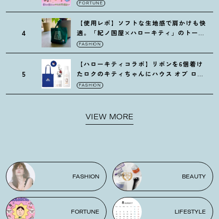
FORTUNE
【使用レポ】ソフトな生地感で肩かけも快
4
適。「紀ノ国屋×ハローキティ」のトート
がガシガシ使えて最高です
！
FASHION
【ハローキティコラボ】リボンを6個着け
5
たロクのキティちゃんにハウス オブ ロー
ゼの限定パケも
！
FASHION
VIEW MORE
FASHION
BEAUTY
FORTUNE
LIFESTYLE