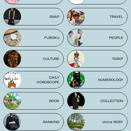
SNAP
TRAVEL
FUROKU
PEOPLE
CULTURE
TAROT
DAILY
NUMEROLOGY
HOROSCOPE
BOOK
COLLECTION
RANKING
otona ROSY