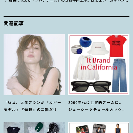
脚長に見える「フレアデニム」の支持率向上中。ほどよい【カルバン・ク
関連記事
「私ね、人生プランが『カバー
2000年代に世界的ブームに。
モデル』『母親』の二軸だけな
ジューシークチュールとマウ
んだよね」梨花が選択した【生
ジーの夢コラボ【最旬LAブラン
き方】
ド】6選