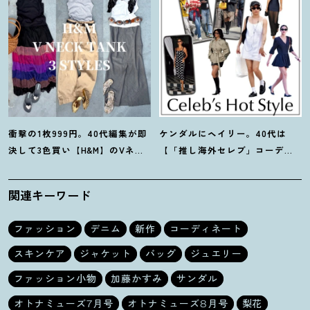
衝撃の1枚999円。40代編集が即
ケンダルにヘイリー。40代は
決して3色買い【H&M】のVネッ
【「推し海外セレブ」コーデ】
クタンクが超使える
！
夏コーデ
を取り入れて日常コーデのアプ
3選
デが吉
！
関連キーワード
ファッション
デニム
新作
コーディネート
スキンケア
ジャケット
バッグ
ジュエリー
ファッション小物
加藤かすみ
サンダル
オトナミューズ7月号
オトナミューズ8月号
梨花