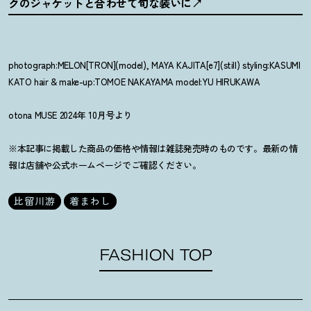
クのジャケットと合わせて旬な装いに
photograph:MELON[TRON](model), MAYA KAJITA[e7](still) styling:KASUMI
KATO hair & make-up:TOMOE NAKAYAMA model:YU HIRUKAWA
otona MUSE 2024年 10月号より
※本記事に掲載した商品の価格や情報は雑誌発売時のものです。最新の情
報は店舗や公式ホームページでご確認ください。
比留川游
着まわし
FASHION TOP