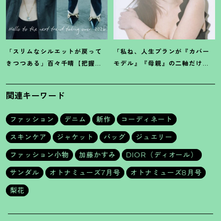
「スリムなシルエットが戻って
「私ね、人生プランが『カバー
きつつある」百々千晴【把握し
モデル』『母親』の二軸だけな
ておくべきデニムトレンド】っ
んだよね」梨花が選択した【生
て
？
き方】
関連キーワード
ファッション
デニム
新作
コーディネート
スキンケア
ジャケット
バッグ
ジュエリー
ファッション小物
加藤かすみ
DIOR（ディオール）
サンダル
オトナミューズ7月号
オトナミューズ8月号
梨花