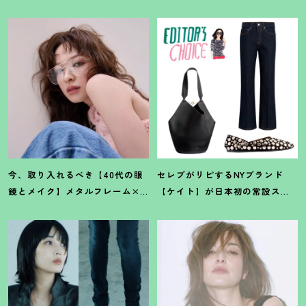
今、取り入れるべき【40代の眼
セレブがリピするNYブランド
鏡とメイク】メタルフレーム×
【ケイト】が日本初の常設スト
スモーキーな目元で凛々しく
アを伊勢丹新宿店にオープン
！
女っぽく