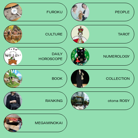
FUROKU
PEOPLE
CULTURE
TAROT
DAILY
NUMEROLOGY
HOROSCOPE
BOOK
COLLECTION
RANKING
otona ROSY
MEGAMINOKAI