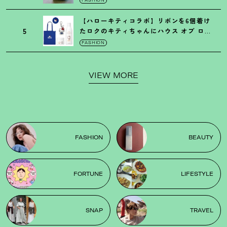
FASHION
【ハローキティコラボ】リボンを6個着け
5
たロクのキティちゃんにハウス オブ ロー
ゼの限定パケも
！
FASHION
VIEW MORE
FASHION
BEAUTY
FORTUNE
LIFESTYLE
SNAP
TRAVEL