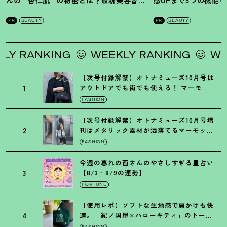
んの “杏仁肌” の秘密とは
？
最新美容習慣
感UPまで5つの機能
を徹底解説
！
の全方位ケア光美顔
PR
BEAUTY
PR
BEAUTY
RANKING
WEEKLY RANKING
WEEKL
【次号付録解禁】オトナミューズ10月号は
1
アウトドアでも街でも使える
！
マーモッ
トの黒ショルダー
FASHION
【次号付録解禁】オトナミューズ10月号増
2
刊はメタリック素材が洒落てるマーモット
の保冷バッグ
FASHION
今週の暮れの酉さんのやさしすぎる星占い
3
【8/3‐8/9の運勢】
FORTUNE
【使用レポ】ソフトな生地感で肩かけも快
4
適。「紀ノ国屋×ハローキティ」のトート
がガシガシ使えて最高です
！