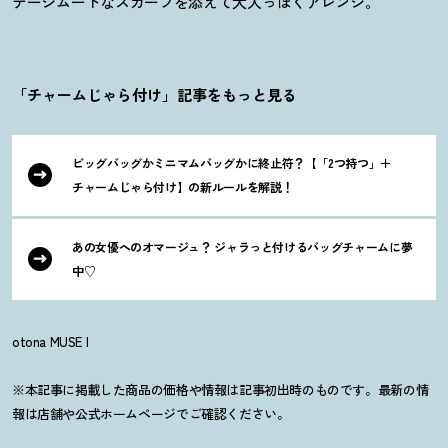
テージムードなスカーフを添えて大人っぽくアレンジ。
「チャームじゃら付け」記事をもっと見る
ビッグバッグかミニマムバッグかに終止符
？
【「2つ持つ」＋
チャームじゃら付け】の新ルールを解説
！
あの女優へのオマージュ
？
ジャラっと付けるバッグチャームに夢
中♡
otona MUSE I
※本記事に掲載した商品の価格や情報は記事初出時のものです。最新の情
報は店舗や公式ホームページでご確認ください。