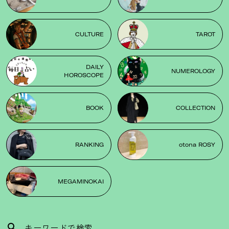
CULTURE
TAROT
DAILY
NUMEROLOGY
HOROSCOPE
BOOK
COLLECTION
RANKING
otona ROSY
MEGAMINOKAI