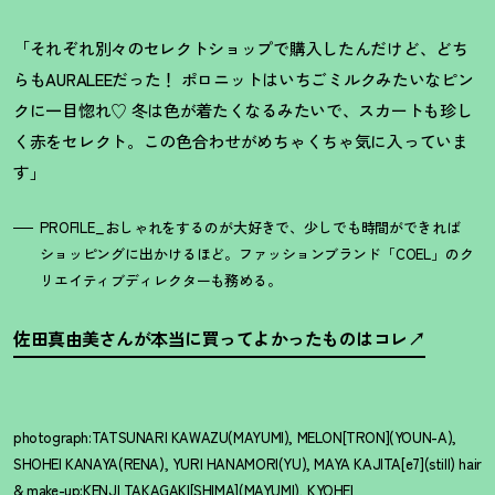
「それぞれ別々のセレクトショップで購入したんだけど、どち
らもAURALEEだった！ ポロニットはいちごミルクみたいなピン
クに一目惚れ♡ 冬は色が着たくなるみたいで、スカートも珍し
く赤をセレクト。この色合わせがめちゃくちゃ気に入っていま
す」
PROFILE_おしゃれをするのが大好きで、少しでも時間ができれば
ショッピングに出かけるほど。ファッションブランド「COEL」のク
リエイティブディレクターも務める。
佐田真由美さんが本当に買ってよかったものはコレ
photograph:TATSUNARI KAWAZU(MAYUMI), MELON[TRON](YOUN-A),
SHOHEI KANAYA(RENA), YURI HANAMORI(YU), MAYA KAJITA[e7](still) hair
& make-up:KENJI TAKAGAKI[SHIMA](MAYUMI), KYOHEI