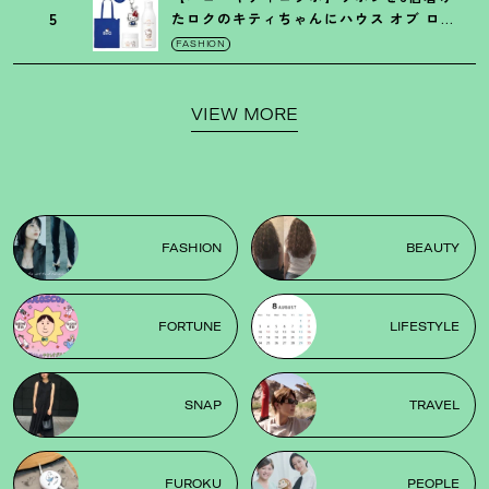
5
たロクのキティちゃんにハウス オブ ロー
ゼの限定パケも
！
FASHION
VIEW MORE
FASHION
BEAUTY
FORTUNE
LIFESTYLE
SNAP
TRAVEL
FUROKU
PEOPLE