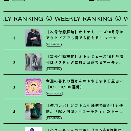
 RANKING
WEEKLY RANKING
WEEK
【次号付録解禁】オトナミューズ10月号は
1
アウトドアでも街でも使える
！
マーモッ
トの黒ショルダー
FASHION
【次号付録解禁】オトナミューズ10月号増
2
刊はメタリック素材が洒落てるマーモット
の保冷バッグ
FASHION
今週の暮れの酉さんのやさしすぎる星占い
3
【8/3‐8/9の運勢】
FORTUNE
【使用レポ】ソフトな生地感で肩かけも快
4
適。「紀ノ国屋×ハローキティ」のトート
がガシガシ使えて最高です
！
FASHION
【ハローキティコラボ】リボンを6個着け