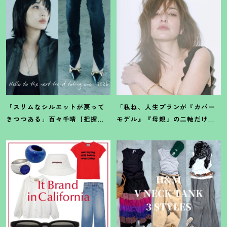
「スリムなシルエットが戻って
「私ね、人生プランが『カバー
きつつある」百々千晴【把握し
モデル』『母親』の二軸だけな
ておくべきデニムトレンド】っ
んだよね」梨花が選択した【生
て
？
き方】