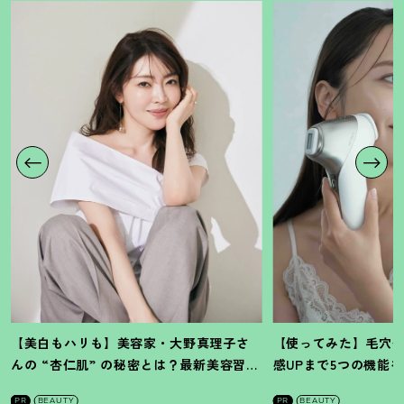
【美白もハリも】美容家・大野真理子さ
【使ってみた】毛穴
んの “杏仁肌” の秘密とは
？
最新美容習慣
感UPまで5つの機能
を徹底解説
！
の全方位ケア光美顔
PR
BEAUTY
PR
BEAUTY