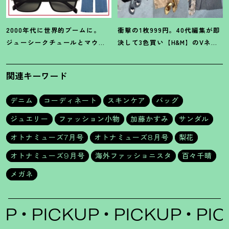
2000年代に世界的ブームに。
衝撃の1枚999円。40代編集が即
ジューシークチュールとマウ
決して3色買い【H&M】のVネッ
ジーの夢コラボ【最旬LAブラン
クタンクが超使える
！
夏コーデ
ド】6選
3選
関連キーワード
デニム
コーディネート
スキンケア
バッグ
ジュエリー
ファッション小物
加藤かすみ
サンダル
オトナミューズ7月号
オトナミューズ8月号
梨花
オトナミューズ9月号
海外ファッショニスタ
百々千晴
メガネ
PICKUP
PICKUP
PICK