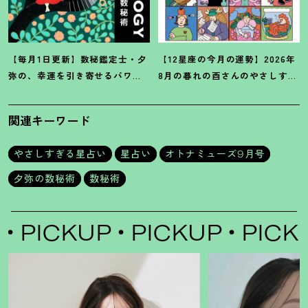
【毎月1日更新】数秘鑑定士・夕
【12星座の今月の運勢】2026年
弥の、幸運を引き寄せるパワー
8月の暮れの酉さんのやさしすぎ
占い【8月の運勢】
る星占い
関連キーワード
やさしすぎる星占い
星占い
オトナミューズ9月号
夕弥の数秘術
数秘術
PICKUP
PICKUP
PICKUP