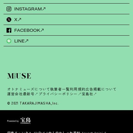
INSTAGRAM
X
FACEBOOK
LINE
オトナミューズについて
執筆者一覧
利用規約
広告掲載について
運営会社
最新号
プライバシーポリシー
宝島社
© 2021 TAKARAJIMASHA,Inc.
宝島チャンネル
InRed
大人のおしゃれ手帖
sweet
mini