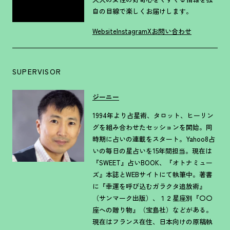
自の目線で楽しくお届けします。
Website
Instagram
X
お問い合わせ
SUPERVISOR
ジーニー
1994年より占星術、タロット、ヒーリン
グを組み合わせたセッションを開始。同
時期に占いの連載をスタート。Yahoo8占
いの毎日の星占いを15年間担当。現在は
『SWEET』占いBOOK、『オトナミュー
ズ』本誌とWEBサイトにて執筆中。著書
に『幸運を呼び込むガラクタ追放術』
（サンマーク出版）、１２星座別『〇〇
座への贈り物』（宝島社）などがある。
現在はフランス在住、日本向けの原稿執