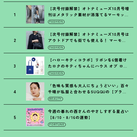
【次号付録解禁】オトナミューズ10月号増
1
刊はメタリック素材が洒落てるマーモット
の保冷バッグ
FASHION
【次号付録解禁】オトナミューズ10月号は
2
アウトドアでも街でも使える
！
マーモッ
トの黒ショルダー
FASHION
【ハローキティコラボ】リボンを6個着け
3
たロクのキティちゃんにハウス オブ ロー
ゼの限定パケも
！
FASHION
「色味も質感も大人にちょうどいい」百々
4
千晴が私服と合わせるSUQQUの【ブラー
リクイド リップ】6選
BEAUTY
今週の暮れの酉さんのやさしすぎる星占い
5
【8/10‐8/16の運勢】
FORTUNE