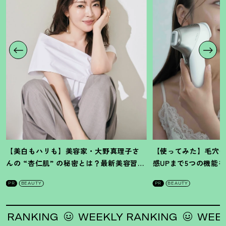
【美白もハリも】美容家・大野真理子さ
【使ってみた】毛穴
んの “杏仁肌” の秘密とは
？
最新美容習慣
感UPまで5つの機能
を徹底解説
！
の全方位ケア光美顔
PR
BEAUTY
PR
BEAUTY
ANKING
WEEKLY RANKING
WEEKLY 