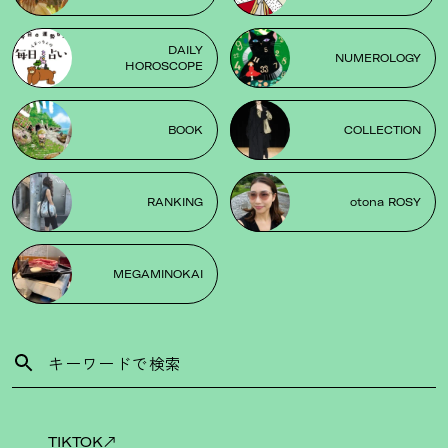
DAILY
NUMEROLOGY
HOROSCOPE
BOOK
COLLECTION
RANKING
otona ROSY
MEGAMINOKAI
TIKTOK