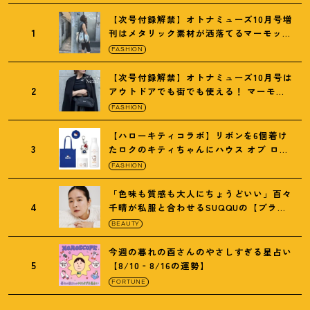
【次号付録解禁】オトナミューズ10月号増
1
刊はメタリック素材が洒落てるマーモット
の保冷バッグ
FASHION
【次号付録解禁】オトナミューズ10月号は
2
アウトドアでも街でも使える
！
マーモッ
トの黒ショルダー
FASHION
【ハローキティコラボ】リボンを6個着け
3
たロクのキティちゃんにハウス オブ ロー
ゼの限定パケも
！
FASHION
「色味も質感も大人にちょうどいい」百々
4
千晴が私服と合わせるSUQQUの【ブラー
リクイド リップ】6選
BEAUTY
今週の暮れの酉さんのやさしすぎる星占い
5
【8/10‐8/16の運勢】
FORTUNE