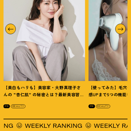
【美白もハリも】美容家・大野真理子さ
【使ってみた】毛穴
んの “杏仁肌” の秘密とは
？
最新美容習慣
感UPまで5つの機能
を徹底解説
！
の全方位ケア光美顔
PR
BEAUTY
PR
BEAUTY
G
WEEKLY RANKING
WEEKLY RANKI