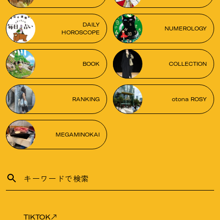
DAILY
NUMEROLOGY
HOROSCOPE
BOOK
COLLECTION
RANKING
otona ROSY
MEGAMINOKAI
TIKTOK