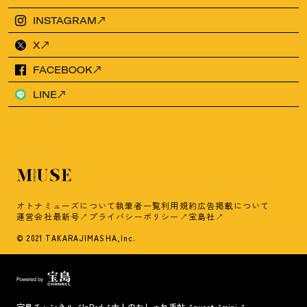
INSTAGRAM
X
FACEBOOK
LINE
オトナミューズについて
執筆者一覧
利用規約
広告掲載について
運営会社
最新号
プライバシーポリシー
宝島社
© 2021 TAKARAJIMASHA,Inc.
宝島チャンネル
InRed
大人のおしゃれ手帖
sweet
mini