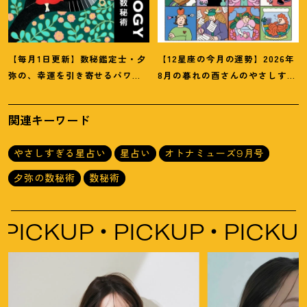
【毎月1日更新】数秘鑑定士・夕
【12星座の今月の運勢】2026年
弥の、幸運を引き寄せるパワー
8月の暮れの酉さんのやさしすぎ
占い【8月の運勢】
る星占い
関連キーワード
やさしすぎる星占い
星占い
オトナミューズ9月号
夕弥の数秘術
数秘術
ICKUP
PICKUP
PICKUP