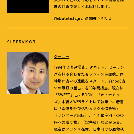
自の目線で楽しくお届けします。
Website
Instagram
X
お問い合わせ
SUPERVISOR
ジーニー
1994年より占星術、タロット、ヒーリン
グを組み合わせたセッションを開始。同
時期に占いの連載をスタート。Yahoo8占
いの毎日の星占いを15年間担当。現在は
『SWEET』占いBOOK、『オトナミュー
ズ』本誌とWEBサイトにて執筆中。著書
に『幸運を呼び込むガラクタ追放術』
（サンマーク出版）、１２星座別『〇〇
座への贈り物』（宝島社）などがある。
現在はフランス在住、日本向けの原稿執