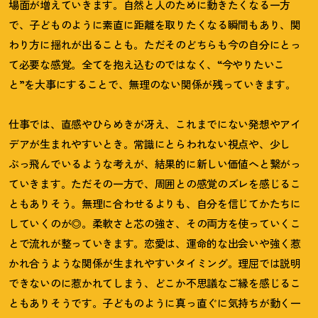
場面が増えていきます。自然と人のために動きたくなる一方
で、子どものように素直に距離を取りたくなる瞬間もあり、関
わり方に揺れが出ることも。ただそのどちらも今の自分にとっ
て必要な感覚。全てを抱え込むのではなく、“今やりたいこ
と”を大事にすることで、無理のない関係が残っていきます。
仕事では、直感やひらめきが冴え、これまでにない発想やアイ
デアが生まれやすいとき。常識にとらわれない視点や、少し
ぶっ飛んでいるような考えが、結果的に新しい価値へと繋がっ
ていきます。ただその一方で、周囲との感覚のズレを感じるこ
ともありそう。無理に合わせるよりも、自分を信じてかたちに
していくのが◎。柔軟さと芯の強さ、その両方を使っていくこ
とで流れが整っていきます。恋愛は、運命的な出会いや強く惹
かれ合うような関係が生まれやすいタイミング。理屈では説明
できないのに惹かれてしまう、どこか不思議なご縁を感じるこ
ともありそうです。子どものように真っ直ぐに気持ちが動く一