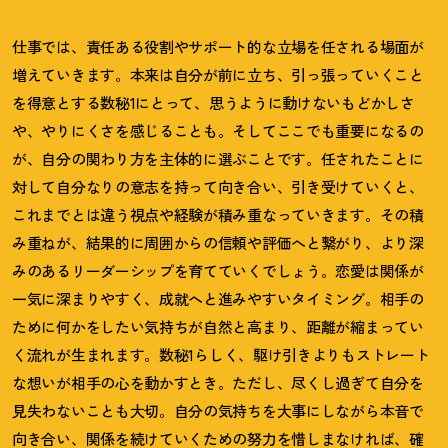
仕事では、責任ある役割やサポート的な立場を任される場面が
増えていきます。本来は自分が前に立ち、引っ張っていくこと
を得意とする数秘
1
にとって、思うように動けないもどかしさ
や、やりにくさを感じることも。そしてここでも重要になるの
が、自分の関わり方を主体的に選ぶことです。任されたことに
対して自分なりの意志を持って向き合い、引き受けていくと、
これまでとは違う視点や経験が積み重なっていきます。その積
み重ねが、結果的に周囲からの信頼や評価へと繋がり、より深
みのあるリーダーシップを育てていくでしょう。恋愛は関係が
一気に深まりやすく、成就へと進みやすいタイミング。相手の
ために何かをしたい気持ちが自然と高まり、距離が縮まってい
く流れが生まれます。数秘
1
らしく、駆け引きよりもストレート
な想いが相手の心を動かすとき。ただし、尽くし過ぎて自分を
見失わないことも大切。自分の気持ちを大事にしながら本音で
向き合い、関係を続けていくための努力を惜しまなければ、確