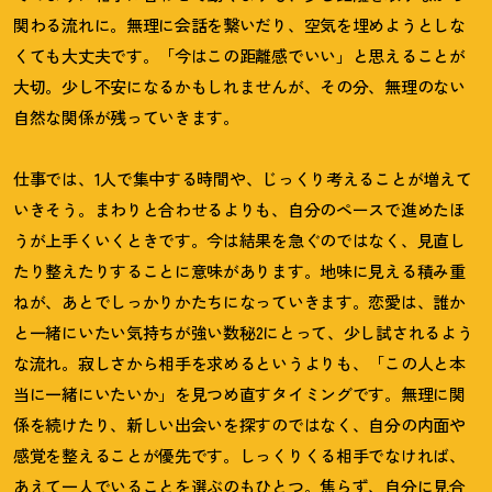
関わる流れに。無理に会話を繋いだり、空気を埋めようとしな
くても大丈夫です。「今はこの距離感でいい」と思えることが
大切。少し不安になるかもしれませんが、その分、無理のない
自然な関係が残っていきます。
仕事では、
1
人で集中する時間や、じっくり考えることが増えて
いきそう。まわりと合わせるよりも、自分のペースで進めたほ
うが上手くいくときです。今は結果を急ぐのではなく、見直し
たり整えたりすることに意味があります。地味に見える積み重
ねが、あとでしっかりかたちになっていきます。恋愛は、誰か
と一緒にいたい気持ちが強い数秘
2
にとって、少し試されるよう
な流れ。寂しさから相手を求めるというよりも、「この人と本
当に一緒にいたいか」を見つめ直すタイミングです。無理に関
係を続けたり、新しい出会いを探すのではなく、自分の内面や
感覚を整えることが優先です。しっくりくる相手でなければ、
あえて一人でいることを選ぶのもひとつ。焦らず、自分に見合