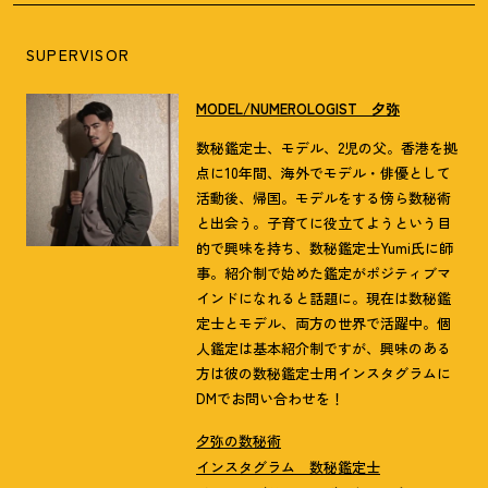
SUPERVISOR
MODEL/NUMEROLOGIST 夕弥
数秘鑑定士、モデル、2児の父。香港を拠
点に10年間、海外でモデル・俳優として
活動後、帰国。モデルをする傍ら数秘術
と出会う。子育てに役立てようという目
的で興味を持ち、数秘鑑定士Yumi氏に師
事。紹介制で始めた鑑定がポジティブマ
インドになれると話題に。現在は数秘鑑
定士とモデル、両方の世界で活躍中。個
人鑑定は基本紹介制ですが、興味のある
方は彼の数秘鑑定士用インスタグラムに
DMでお問い合わせを！
夕弥の数秘術
インスタグラム 数秘鑑定士