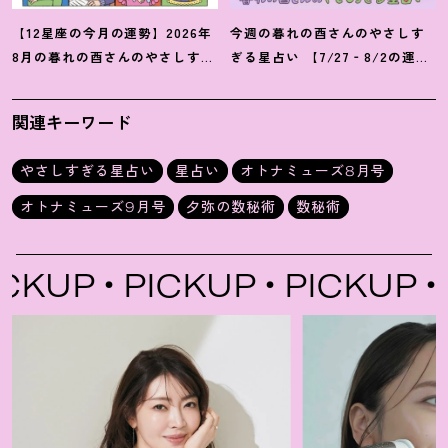
【12星座の今月の運勢】2026年
今週の暮れの酉さんのやさしす
8月の暮れの酉さんのやさしすぎ
ぎる星占い 【7/27‐8/2の運
る星占い
勢】
関連キーワード
やさしすぎる星占い
星占い
オトナミューズ8月号
オトナミューズ9月号
夕弥の数秘術
数秘術
KUP
PICKUP
PICKUP
P