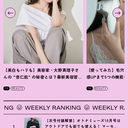
【美白もハリも】美容家・大野真理子さ
【使ってみた】毛穴
んの “杏仁肌” の秘密とは
？
最新美容習慣
感UPまで5つの機能
を徹底解説
！
の全方位ケア光美顔
PR
BEAUTY
PR
BEAUTY
G
WEEKLY RANKING
WEEKLY RANK
【次号付録解禁】オトナミューズ10月号は
1
アウトドアでも街でも使える
！
マーモッ