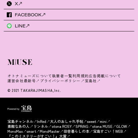
X
FACEBOOK
LINE
オトナミューズについて
執筆者一覧
利用規約
広告掲載について
運営会社
最新号
プライバシーポリシー
宝島社
© 2021 TAKARAJIMASHA,Inc.
宝島チャンネル
InRed
大人のおしゃれ手帖
sweet
mini
素敵なあの人
リンネル
otona ROSY
SPRiNG
otona MUSE
GLOW
MonoMax
smart
MonoMaster
田舎暮らしの本
宝島すごい！WEB
『このミステリーがすごい！』大賞