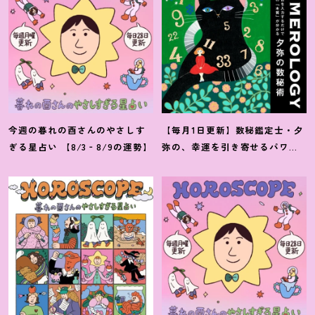
今週の暮れの酉さんのやさしす
【毎月1日更新】数秘鑑定士・夕
ぎる星占い 【8/3‐8/9の運勢】
弥の、幸運を引き寄せるパワー
占い【8月の運勢】