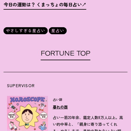
今日の運勢は
？
くまっちょの毎日占い
やさしすぎる星占い
星占い
FORTUNE TOP
SUPERVISOR
占い師
暮れの酉
占い一筋20年余、鑑定人数8万人以上。高
い的中率と、「親身に寄り添ってくれ
る」やさしさで、予約の取れない占い師