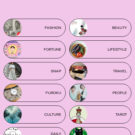
FASHION
BEAUTY
FORTUNE
LIFESTYLE
SNAP
TRAVEL
FUROKU
PEOPLE
CULTURE
TAROT
DAILY