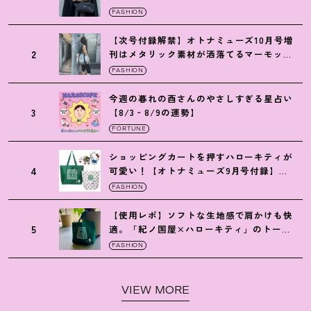
トの黒ショルダー
FASHION
【次号付録解禁】オトナミューズ10月号増
2
刊はメタリック素材が洒落てるマーモット
の保冷バッグ
FASHION
今週の暮れの酉さんのやさしすぎる星占い
3
【8/3‐8/9の運勢】
FORTUNE
ショッピングカートを押すハローキティが
4
可愛い
！
【オトナミューズ9月号付録】紀
ノ国屋バッグ
FASHION
【使用レポ】ソフトな生地感で肩かけも快
5
適。「紀ノ国屋×ハローキティ」のトート
がガシガシ使えて最高です
！
FASHION
VIEW MORE