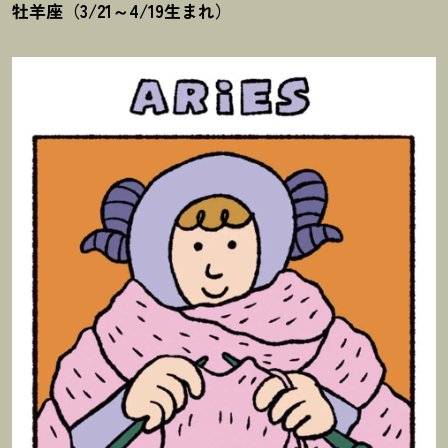
牡羊座（3/21～4/19生まれ）