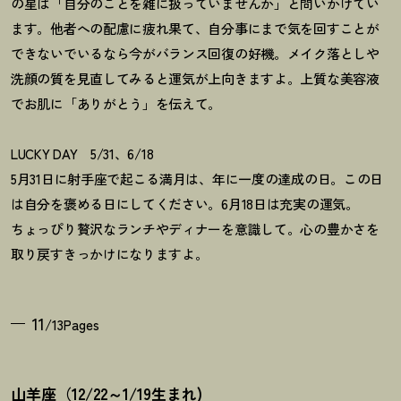
の星は「自分のことを雑に扱っていませんか」と問いかけてい
ます。他者への配慮に疲れ果て、自分事にまで気を回すことが
できないでいるなら今がバランス回復の好機。メイク落としや
洗顔の質を見直してみると運気が上向きますよ。上質な美容液
でお肌に「ありがとう」を伝えて。
LUCKY DAY 5/31、6/18
5月31日に射手座で起こる満月は、年に一度の達成の日。この日
は自分を褒める日にしてください。6月18日は充実の運気。
ちょっぴり贅沢なランチやディナーを意識して。心の豊かさを
取り戻すきっかけになりますよ。
11
/13Pages
山羊座（12/22～1/19生まれ)