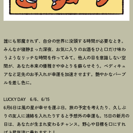
誰にも邪魔されず、自分の世界に没頭する時間が必要なとき。
みんなが寝静まった深夜、お気に入りのお酒をひと口だけ味わ
うようなリッチな時間を作ってみて。他人の目を意識しない空
間が、あなた本来の優雅さやゆとりを蘇らせそう。ペディキュ
アなど足先のお手入れが幸運を加速させます。艶やかなパープ
ルを差し色に。
LUCKY DAY 6/6、6/15
6月6日は風の星が幸せを運ぶ日。旅の予定を考えたり、久しぶ
りの友人に連絡を入れたりすると予想外の幸運も。15日の新月の
日は、あなたが生まれ変わるチャンス。野心や目標を口にすれ
ば上昇気流に乗れますよ
！