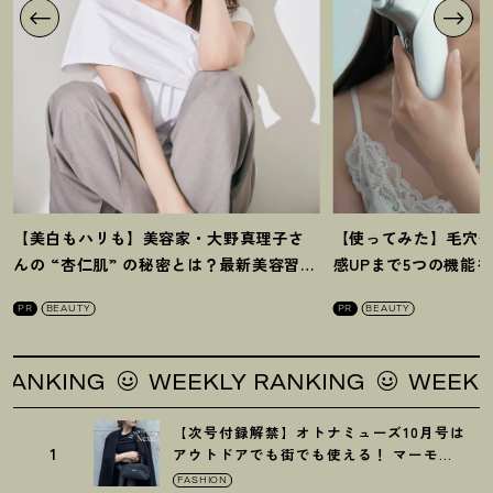
【美白もハリも】美容家・大野真理子さ
【使ってみた】毛穴
んの “杏仁肌” の秘密とは
？
最新美容習慣
感UPまで5つの機能
を徹底解説
！
の全方位ケア光美顔
PR
BEAUTY
PR
BEAUTY
KING
WEEKLY RANKING
WEEKLY R
【次号付録解禁】オトナミューズ10月号は
1
アウトドアでも街でも使える
！
マーモッ
トの黒ショルダー
FASHION