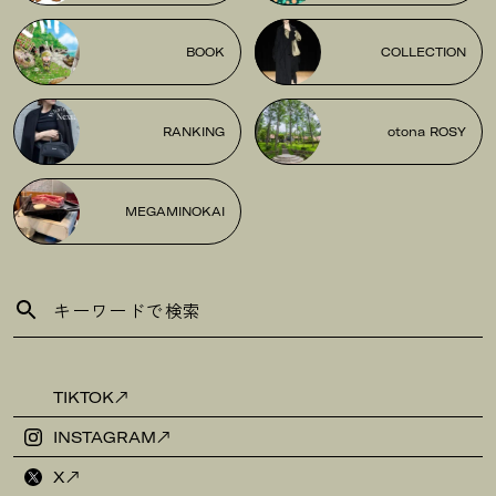
BOOK
COLLECTION
RANKING
otona ROSY
MEGAMINOKAI
TIKTOK
INSTAGRAM
X