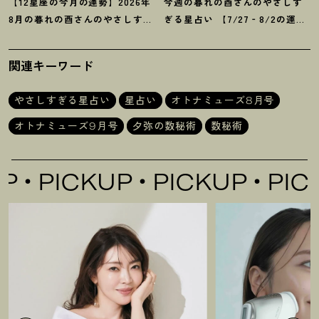
【12星座の今月の運勢】2026年
今週の暮れの酉さんのやさしす
8月の暮れの酉さんのやさしすぎ
ぎる星占い 【7/27‐8/2の運
る星占い
勢】
関連キーワード
やさしすぎる星占い
星占い
オトナミューズ8月号
オトナミューズ9月号
夕弥の数秘術
数秘術
PICKUP
PICKUP
PICKU