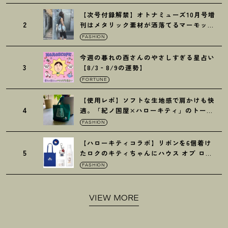
【次号付録解禁】オトナミューズ10月号増
2
刊はメタリック素材が洒落てるマーモット
の保冷バッグ
FASHION
今週の暮れの酉さんのやさしすぎる星占い
3
【8/3‐8/9の運勢】
FORTUNE
【使用レポ】ソフトな生地感で肩かけも快
4
適。「紀ノ国屋×ハローキティ」のトート
がガシガシ使えて最高です
！
FASHION
【ハローキティコラボ】リボンを6個着け
5
たロクのキティちゃんにハウス オブ ロー
ゼの限定パケも
！
FASHION
VIEW MORE