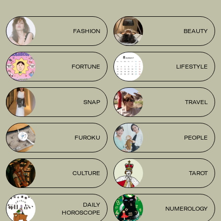
FASHION
BEAUTY
FORTUNE
LIFESTYLE
SNAP
TRAVEL
FUROKU
PEOPLE
CULTURE
TAROT
DAILY
NUMEROLOGY
HOROSCOPE