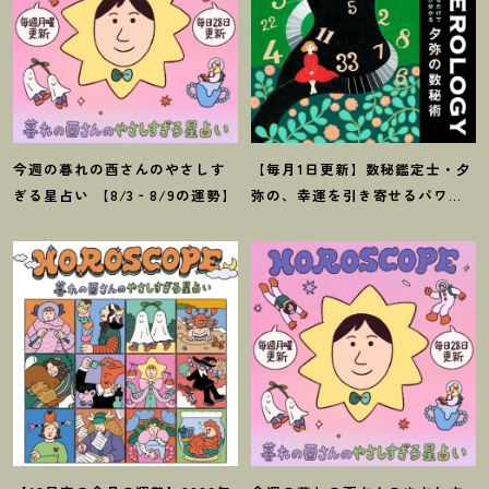
今週の暮れの酉さんのやさしす
【毎月1日更新】数秘鑑定士・夕
ぎる星占い 【8/3‐8/9の運勢】
弥の、幸運を引き寄せるパワー
占い【8月の運勢】