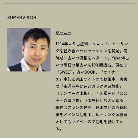
SUPERVISOR
ジーニー
1994年より占星術、タロット、ヒーリン
グを組み合わせたセッションを開始。同
時期に占いの連載をスタート。Yahoo8占
いの毎日の星占いを15年間担当。現在は
『SWEET』占いBOOK、『オトナミュー
ズ』本誌とWEBサイトにて執筆中。著書
に『幸運を呼び込むガラクタ追放術』
（サンマーク出版）、１２星座別『〇〇
座への贈り物』（宝島社）などがある。
現在はフランス在住、日本向けの原稿執
筆をメインに活動中。ヒーリング写真家
としてもマイペースで活動を続けてい
る。