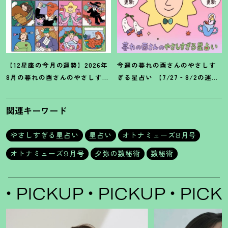
【12星座の今月の運勢】2026年
今週の暮れの酉さんのやさしす
8月の暮れの酉さんのやさしすぎ
ぎる星占い 【7/27‐8/2の運
る星占い
勢】
関連キーワード
やさしすぎる星占い
星占い
オトナミューズ8月号
オトナミューズ9月号
夕弥の数秘術
数秘術
PICKUP
PICKUP
PICKUP