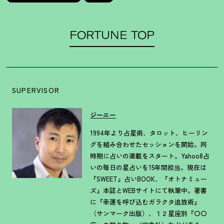
FORTUNE TOP
SUPERVISOR
ジーニー
1994年より占星術、タロット、ヒーリン
グを組み合わせたセッションを開始。同
時期に占いの連載をスタート。Yahoo8占
いの毎日の星占いを15年間担当。現在は
『SWEET』占いBOOK、『オトナミュー
ズ』本誌とWEBサイトにて執筆中。著書
に『幸運を呼び込むガラクタ追放術』
（サンマーク出版）、１２星座別『〇〇