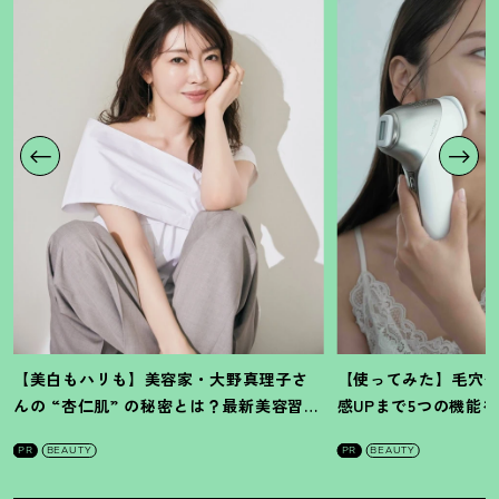
【美白もハリも】美容家・大野真理子さ
【使ってみた】毛穴
んの “杏仁肌” の秘密とは
？
最新美容習慣
感UPまで5つの機能
を徹底解説
！
の全方位ケア光美顔
PR
BEAUTY
PR
BEAUTY