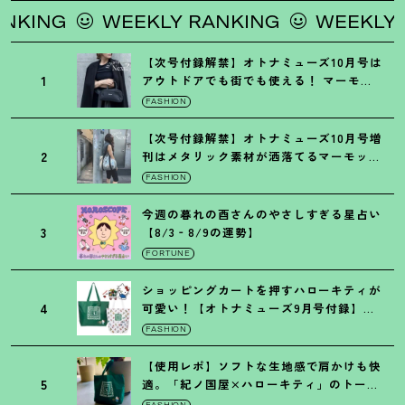
ING
WEEKLY RANKING
WEEKLY RAN
【次号付録解禁】オトナミューズ10月号は
1
アウトドアでも街でも使える
！
マーモッ
トの黒ショルダー
FASHION
【次号付録解禁】オトナミューズ10月号増
2
刊はメタリック素材が洒落てるマーモット
の保冷バッグ
FASHION
今週の暮れの酉さんのやさしすぎる星占い
3
【8/3‐8/9の運勢】
FORTUNE
ショッピングカートを押すハローキティが
4
可愛い
！
【オトナミューズ9月号付録】紀
ノ国屋バッグ
FASHION
【使用レポ】ソフトな生地感で肩かけも快
5
適。「紀ノ国屋×ハローキティ」のトート
がガシガシ使えて最高です
！