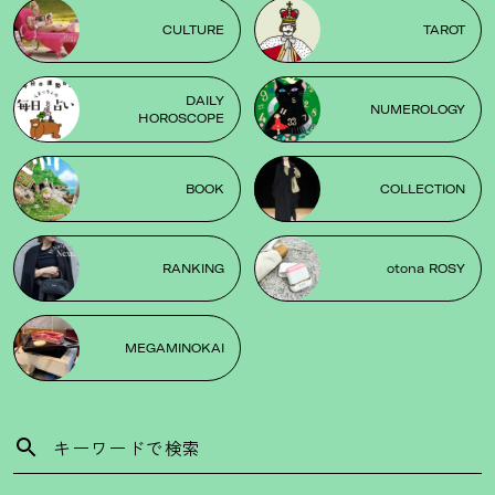
CULTURE
TAROT
DAILY
NUMEROLOGY
HOROSCOPE
BOOK
COLLECTION
RANKING
otona ROSY
MEGAMINOKAI