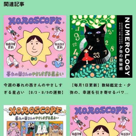
関連記事
今週の暮れの酉さんのやさしす
【毎月1日更新】数秘鑑定士・夕
ぎる星占い 【8/3‐8/9の運勢】
弥の、幸運を引き寄せるパワー
占い【8月の運勢】