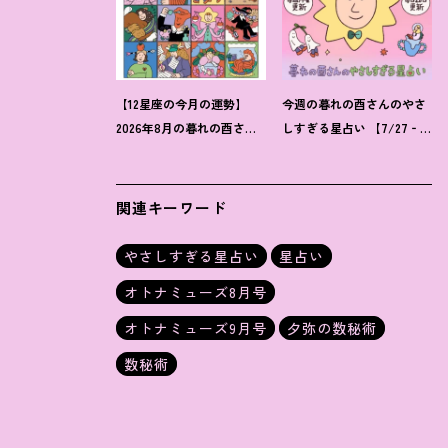
【12星座の今月の運勢】
今週の暮れの酉さんのやさ
2026年8月の暮れの酉さん
しすぎる星占い 【7/27‐
のやさしすぎる星占い
8/2の運勢】
関連キーワード
やさしすぎる星占い
星占い
オトナミューズ8月号
オトナミューズ9月号
夕弥の数秘術
数秘術