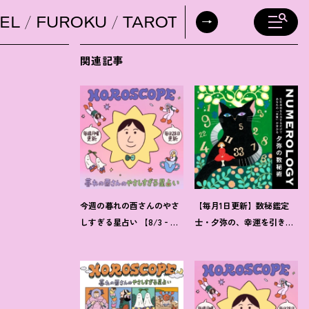
EL
FUROKU
TAROT
DAILY HORO
関連記事
今週の暮れの酉さんのやさ
【毎月1日更新】数秘鑑定
しすぎる星占い 【8/3‐
士・夕弥の、幸運を引き寄
8/9の運勢】
せるパワー占い【8月の運
勢】