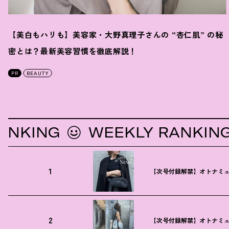
【美白もハリも】美容家・大野真理子さんの “杏仁肌” の秘
密とは
？
最新美容習慣を徹底解説
！
PR
BEAUTY
ING
WEEKLY RANKING
1
【次号付録解禁】オトナミュ
2
【次号付録解禁】オトナミュ