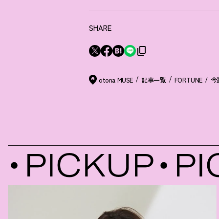
SHARE
otona MUSE
記事一覧
FORTUNE
今
PICKUP
PIC