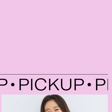
PICKUP
PI