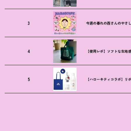
3
今週の暮れの酉さんのやさしす
4
【使用レポ】ソフトな生地
5
【ハローキティコラボ】リボ