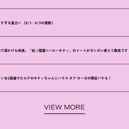
ぎる星占い 【8/3‐8/9の運勢】
感で肩かけも快適。「紀ノ国屋×ハローキティ」のトートがガシガシ使えて最高です
ンを6個着けたロクのキティちゃんにハウス オブ ローゼの限定パケも
！
VIEW MORE