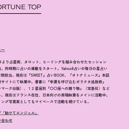
ORTUNE TOP
ニー
94年より占星術、タロット、ヒーリングを組み合わせたセッション
始。同時期に占いの連載をスタート。Yahoo8占いの毎日の星占い
5年間担当。現在は『SWEET』占いBOOK、『オトナミューズ』本誌
EBサイトにて執筆中。著書に『幸運を呼び込むガラクタ追放術』
ンマーク出版）、１２星座別『〇〇座への贈り物』（宝島社）など
る。現在はフランス在住、日本向けの原稿執筆をメインに活動中。
リング写真家としてもマイペースで活動を続けている。
グ「助けてエンジェル」
い合わせ