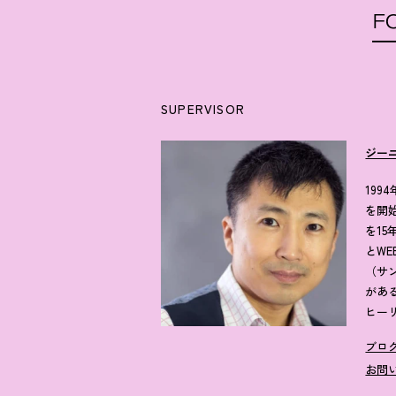
F
SUPERVISOR
ジー
19
を開
を1
とW
（サ
があ
ヒー
ブロ
お問