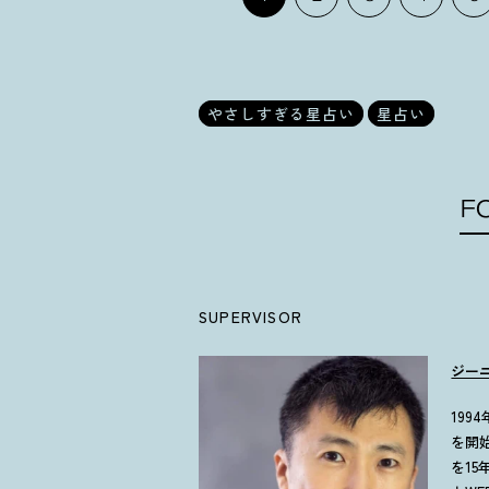
やさしすぎる星占い
星占い
F
SUPERVISOR
ジー
19
を開
を1