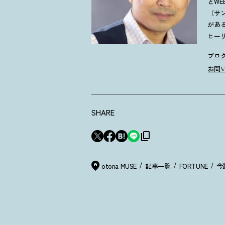
とW
（サ
があ
ヒー
ブロ
お問
SHARE
otona MUSE
記事一覧
FORTUNE
今