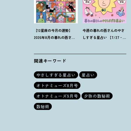
【12星座の今月の運勢】
今週の暮れの酉さんのやさ
2026年8月の暮れの酉さん
しすぎる星占い 【7/27‐
のやさしすぎる星占い
8/2の運勢】
関連キーワード
やさしすぎる星占い
星占い
オトナミューズ8月号
オトナミューズ9月号
夕弥の数秘術
数秘術