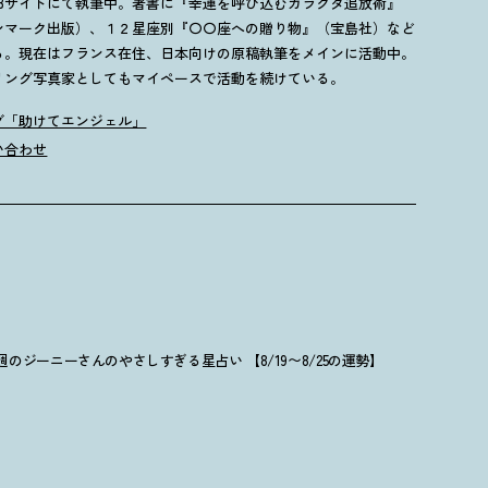
EBサイトにて執筆中。著書に『幸運を呼び込むガラクタ追放術』
ンマーク出版）、１２星座別『〇〇座への贈り物』（宝島社）など
る。現在はフランス在住、日本向けの原稿執筆をメインに活動中。
リング写真家としてもマイペースで活動を続けている。
グ「助けてエンジェル」
い合わせ
週のジーニーさんのやさしすぎる星占い 【8/19〜8/25の運勢】