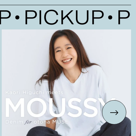
PICKUP
PI