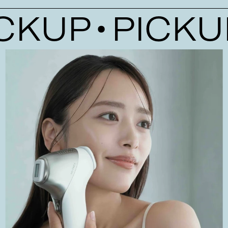
KUP
PICKUP