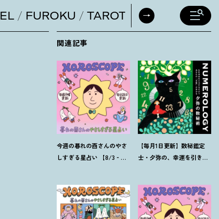
EL
FUROKU
TAROT
DAILY HORO
関連記事
今週の暮れの酉さんのやさ
【毎月1日更新】数秘鑑定
しすぎる星占い 【8/3‐
士・夕弥の、幸運を引き寄
8/9の運勢】
せるパワー占い【8月の運
勢】