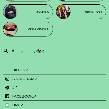
RANKING
otona ROSY
MEGAMINOKAI
TIKTOK
INSTAGRAM
X
FACEBOOK
LINE