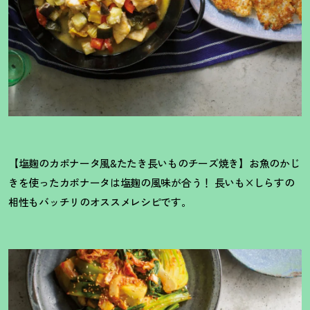
【塩麹のカポナータ風&たたき長いものチーズ焼き】お魚のかじ
きを使ったカポナータは塩麹の風味が合う
！
長いも×しらすの
相性もバッチリのオススメレシピです。