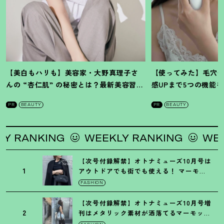
【美白もハリも】美容家・大野真理子さ
【使ってみた】毛穴
んの “杏仁肌” の秘密とは
？
最新美容習慣
感UPまで5つの機能
を徹底解説
！
の全方位ケア光美顔
PR
BEAUTY
PR
BEAUTY
KING
WEEKLY RANKING
WEEKLY RA
【次号付録解禁】オトナミューズ10月号は
1
アウトドアでも街でも使える
！
マーモッ
トの黒ショルダー
FASHION
【次号付録解禁】オトナミューズ10月号増
2
刊はメタリック素材が洒落てるマーモット
の保冷バッグ