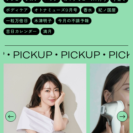
ボディケア
オトナミューズ9月号
香水
紀ノ国屋
一粒万倍日
木津明子
今月の不調予報
吉日カレンダー
満月
ICKUP
PICKUP
PICKUP