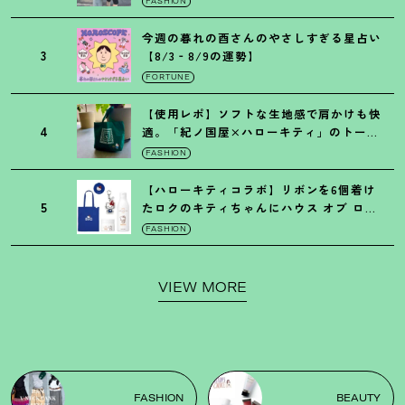
FASHION
今週の暮れの酉さんのやさしすぎる星占い
3
【8/3‐8/9の運勢】
FORTUNE
【使用レポ】ソフトな生地感で肩かけも快
4
適。「紀ノ国屋×ハローキティ」のトート
がガシガシ使えて最高です
！
FASHION
【ハローキティコラボ】リボンを6個着け
5
たロクのキティちゃんにハウス オブ ロー
ゼの限定パケも
！
FASHION
VIEW MORE
FASHION
BEAUTY