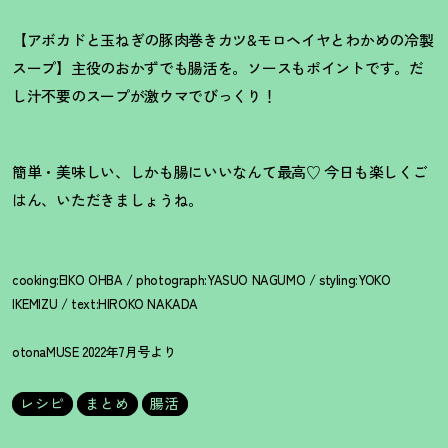
【アボカドと玉ねぎの豚肉巻きカツ&モロヘイヤとわかめの冷製
スープ】主役のおかずでも腸活を。ソースもポイントです。だ
し汁不要のスープが激ウマでびっくり
！
簡単・美味しい、しかも腸にいいなんて最高♡ 今日も楽しくご
はん、いただきましょうね。
cooking:EIKO OHBA / photograph:YASUO NAGUMO / styling:YOKO
IKEMIZU / text:HIROKO NAKADA
otonaMUSE 2022年7月号より
レシピ
まとめ
腸活