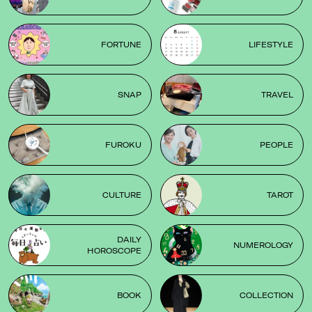
FORTUNE
LIFESTYLE
SNAP
TRAVEL
FUROKU
PEOPLE
CULTURE
TAROT
DAILY
NUMEROLOGY
HOROSCOPE
BOOK
COLLECTION