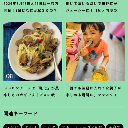
2026年8月13日と25日は一粒万
揚げて漬けるだけで旬野菜が
倍日
！
8日はなにが起きるの
？
吉
ジューシーに
！
【紀ノ国屋のつ
日カレンダーをチェックしよう
ゆで作る夏野菜の揚げ浸し】レ
シピ
ペペロンチーノは「乳化」が美
「誰でも気軽に入れて全親子が
味しさのカギです
！
プロに教わ
楽しめる場所に」ママスタイリ
る【オイル系パスタ】レシピ
スト木津明子運営【子ども食
堂】
関連キーワード
レシピ
グルメ
バッグ
オトナミューズ7月号
子育て