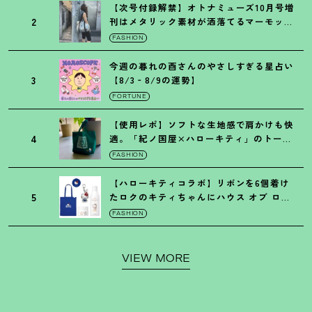
【次号付録解禁】オトナミューズ10月号増
2
刊はメタリック素材が洒落てるマーモット
の保冷バッグ
FASHION
今週の暮れの酉さんのやさしすぎる星占い
3
【8/3‐8/9の運勢】
FORTUNE
【使用レポ】ソフトな生地感で肩かけも快
4
適。「紀ノ国屋×ハローキティ」のトート
がガシガシ使えて最高です
！
FASHION
【ハローキティコラボ】リボンを6個着け
5
たロクのキティちゃんにハウス オブ ロー
ゼの限定パケも
！
FASHION
VIEW MORE