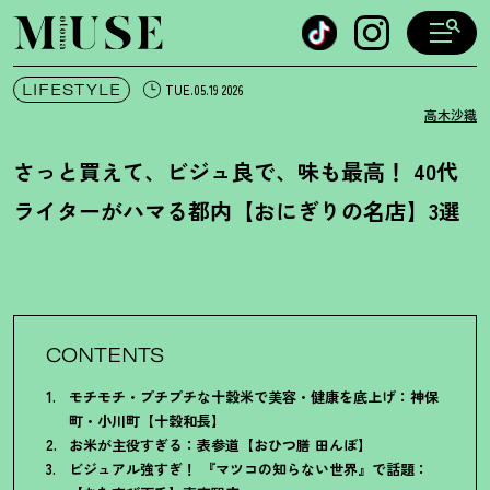
オトナミューズ ウェブ
LIFESTYLE
TUE.05.19 2026
高木沙織
さっと買えて、ビジュ良で、味も最高
！
40代
ライターがハマる都内【おにぎりの名店】3選
CONTENTS
モチモチ・プチプチな十穀米で美容・健康を底上げ：神保
町・小川町【十穀和長】
お米が主役すぎる：表参道【おひつ膳 田んぼ】
ビジュアル強すぎ
！
『マツコの知らない世界』で話題：