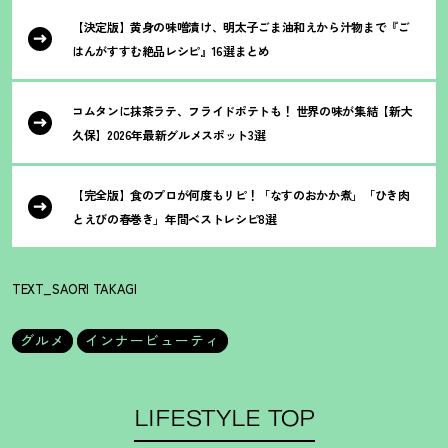
【決定版】黄身の味噌漬け、明太子ごま油和えから汁物まで『ご
はんがすすむ絶品レシピ』16選まとめ
コムタンに抹茶ラテ、フライドポテトも
！
世界の味が集結【新大
久保】2026年最新グルメスポット3選
【完全版】食のプロが何度もリピ
！
「なすのおかか煮」「ひき肉
とえびの春巻き」年間ベストレシピ8選
TEXT_SAORI TAKAGI
グルメ
インナービューティ
LIFESTYLE TOP