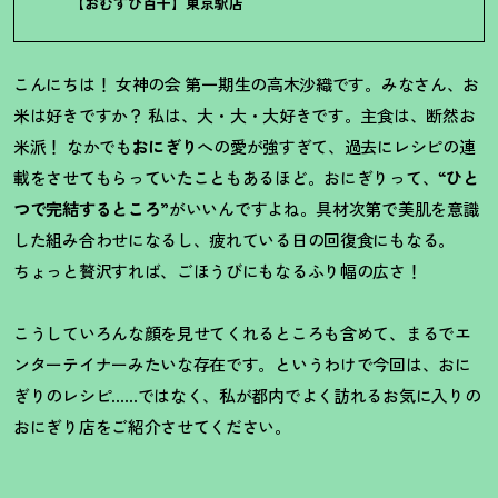
【おむすび百千】東京駅店
こんにちは
！
女神の会 第一期生の高木沙織です。みなさん、お
米は好きですか
？
私は、大・大・大好きです。主食は、断然お
米派
！
なかでも
おにぎり
への愛が強すぎて、過去にレシピの連
載をさせてもらっていたこともあるほど。おにぎりって、“
ひと
つで完結するところ
”がいいんですよね。具材次第で美肌を意識
した組み合わせになるし、疲れている日の回復食にもなる。
ちょっと贅沢すれば、ごほうびにもなるふり幅の広さ
！
こうしていろんな顔を見せてくれるところも含めて、まるでエ
ンターテイナーみたいな存在です。というわけで今回は、おに
ぎりのレシピ……ではなく、私が都内でよく訪れるお気に入りの
おにぎり店をご紹介させてください。