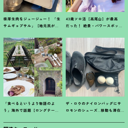
極厚生肉をジュージュー
！
「生
43歳ソロ活【高尾山】が最高
サムギョプサル」【地元民が推
だった
！
絶景・パワースポッ
す仙台周辺グルメ】韓国料理名
ト・山グルメ…初心者向け観光
店レポ
レポート
「食べるというより物語のよ
ザ・ロウのナイロンバッグにサ
う」海外で話題【ロングテーブ
ロモンのシューズ…移動も滞在
ル食事会】って知ってる
？
行っ
中も快適に【旅の必携アイテ
てみた
ム】4選