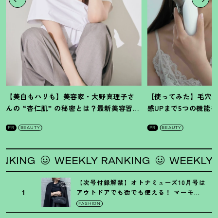
【美白もハリも】美容家・大野真理子さ
【使ってみた】毛穴
んの “杏仁肌” の秘密とは
？
最新美容習慣
感UPまで5つの機能
を徹底解説
！
の全方位ケア光美顔
PR
BEAUTY
PR
BEAUTY
WEEKLY RANKING
WEEKLY RANKING
【次号付録解禁】オトナミューズ10月号は
1
アウトドアでも街でも使える
！
マーモッ
トの黒ショルダー
FASHION