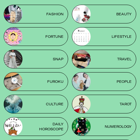
FASHION
BEAUTY
FORTUNE
LIFESTYLE
SNAP
TRAVEL
FUROKU
PEOPLE
CULTURE
TAROT
DAILY
NUMEROLOGY
HOROSCOPE