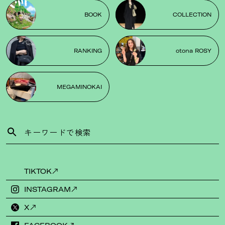
BOOK
COLLECTION
RANKING
otona ROSY
MEGAMINOKAI
TIKTOK
INSTAGRAM
X