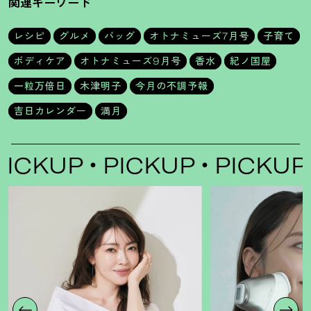
関連キーワード
レシピ
グルメ
バッグ
オトナミューズ7月号
子育て
ボディケア
オトナミューズ9月号
香水
紀ノ国屋
一粒万倍日
木津明子
今月の不調予報
吉日カレンダー
満月
P
PICKUP
PICKUP
PIC