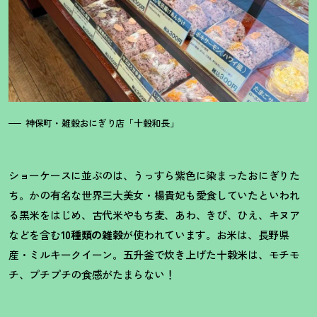
神保町・雑穀おにぎり店「十穀和長」
ショーケースに並ぶのは、うっすら紫色に染まったおにぎりた
ち。かの有名な世界三大美女・楊貴妃も愛食していたといわれ
る黒米をはじめ、古代米やもち麦、あわ、きび、ひえ、キヌア
などを含む
10種類の雑穀
が使われています。お米は、長野県
産・ミルキークイーン。五升釜で炊き上げた十穀米は、モチモ
チ、プチプチの食感がたまらない
！