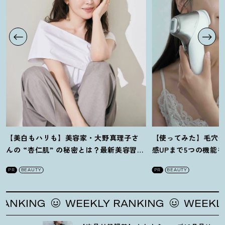
【美白もハリも】美容家・大野真理子さ
【使ってみた】毛穴
んの “杏仁肌” の秘密とは
？
最新美容習慣
感UPまで5つの機能
を徹底解説
！
の全方位ケア光美顔
PR
BEAUTY
PR
BEAUTY
G
WEEKLY RANKING
WEEKLY RANK