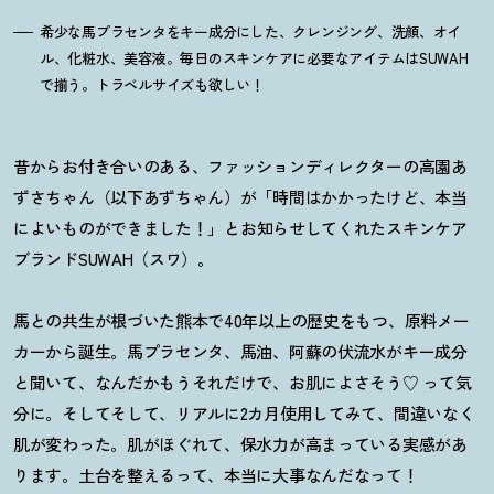
希少な馬プラセンタをキー成分にした、クレンジング、洗顔、オイ
ル、化粧水、美容液。毎日のスキンケアに必要なアイテムはSUWAH
で揃う。トラベルサイズも欲しい
！
昔からお付き合いのある、ファッションディレクターの高園あ
ずさちゃん（以下あずちゃん）が「時間はかかったけど、本当
によいものができました
！
」とお知らせしてくれたスキンケア
ブランドSUWAH（スワ）。
馬との共生が根づいた熊本で40年以上の歴史をもつ、原料メー
カーから誕生。馬プラセンタ、馬油、阿蘇の伏流水がキー成分
と聞いて、なんだかもうそれだけで、お肌によさそう♡ って気
分に。そしてそして、リアルに2カ月使用してみて、間違いなく
肌が変わった。肌がほぐれて、保水力が高まっている実感があ
ります。土台を整えるって、本当に大事なんだなって
！