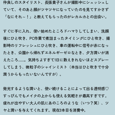
仲良しのスタイリスト、長張貴子さんが撮影中にシュッシュし
ていて、そのあと顔がツヤツヤになっていたのを見てすかさず
「なにそれ～
！
」と教えてもらったのがレカルカとの出会い。
すぐに手に入れ、使い始めたところドハマりしてしまい、洗顔
後にひと吹き、PC作業で煮詰まったタイミングにひと吹き、撮
影時のリフレッシュにひと吹き、車の運転中に信号が赤になっ
たとき、公園から帰れずエネルギーゼロなとき、夕方潤いが消
えたころ……。気持ちよすぎて1日に数えきれないほどスプレー
してしまう、微粒子のシャインミスト（本当はひと吹きで十分
潤うからもったいないんですが）。
発光するような潤いと、使い続けることによって出る透明感♡
すっぴんでもメイクの上からも使える気軽さが最高すぎです。
疲れが出やすい大人の肌にあのころのような（いつ
？
笑）、ツ
ヤと潤いを与えてくれます。現在3本目を消費中。