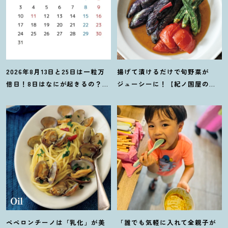
2026年8月13日と25日は一粒万
揚げて漬けるだけで旬野菜が
倍日
！
8日はなにが起きるの
？
吉
ジューシーに
！
【紀ノ国屋のつ
日カレンダーをチェックしよう
ゆで作る夏野菜の揚げ浸し】レ
シピ
ペペロンチーノは「乳化」が美
「誰でも気軽に入れて全親子が