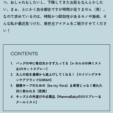
つ、おしゃれもしたいし、下降してきたお肌もなんとかした
い。まぁ、とにかく自分都合ですが時間が足りません（笑）。
なので求めているのは、時短かつ即効性があるモノや施術。そ
んな私が最近見つけた、救世主アイテムをご紹介させてくださ
い
！
CONTENTS
バッグの中に毎日欠かさず入ってる【レカルカの神ミスト
＆UVカットスプレー】
大人の肌を基礎から底上げしてくれる
！
【エイジングスキ
ンケアブランドSUWAH】
健康キープのための【be my flora】＆尋常じゃなく疲れた
日に救われる【若甦】
キッズとの外遊びの必需品【MammaBabyのUVスプレー＆
クールミスト】