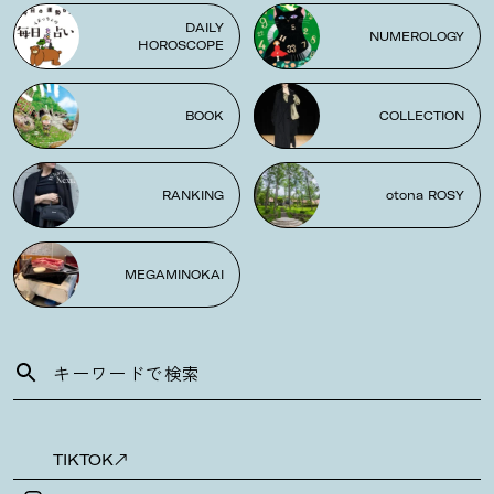
DAILY
NUMEROLOGY
HOROSCOPE
BOOK
COLLECTION
RANKING
otona ROSY
MEGAMINOKAI
TIKTOK