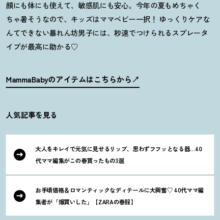
顔にも体にも使えて、敏感肌にも安心。今年の夏もめちゃく
ちゃ暑そうなので、キッズはママベビー一択
！
ゆっくりケアな
んてできない暴れん坊男子には、秒速でつけられるスプレータ
イプが最高に助かる♡
MammaBabyのアイテムはこちらから
人気記事を見る
大人をキレイで元気に見せるリップ、思わずフフッとなる器…40
代ママ編集がこの春買ったもの3選
お手頃価格＆ロマンティックなディテールに大興奮♡ 40代ママ編
集者が「爆買いした」【ZARAの春服】