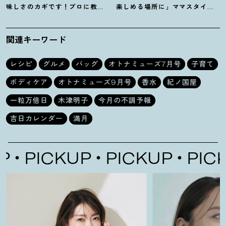
味しさのカギです
！
プロに教わ
楽しめる場所に」ママスタイリ
る【オイル系パスタ】レシピ
スト木津明子運営【子ども食
堂】
関連キーワード
レシピ
グルメ
バッグ
オトナミューズ7月号
子育て
ボディケア
オトナミューズ9月号
香水
紀ノ国屋
一粒万倍日
木津明子
今月の不調予報
吉日カレンダー
満月
ICKUP
PICKUP
PICKUP