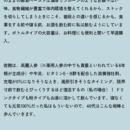
のままの酵素ペーストは濃厚でプルーンのような甘酸っぱい
味。食物繊維が豊富で体内環境を整えてくれるから、ストック
を切らしてしまうときにこそ、普段との違いを感じるかも。食
事をする前や寝る前、お酒を飲む前に私は飲むようにしていま
す。ボトルタイプの大容量は、お料理にも便利と聞いて早速購
入。
若甦は、高麗人参（※薬用人参の中でも貴重といわれている6年
根が主成分）や牛⻩、ビタミンE・B群を配合した滋養強壮剤。
充電が0％になりそうなとき、風邪引きそうなタイミング、限界
寸前で飲むとびっくりするほど復活するの（私の場合）
！
ドリ
ンクタイプも粉タイプもお湯に溶かして飲んでいます。寝なく
ても元気100％だった私はもういないので、40代はこんな相棒と
歩んでいきます。