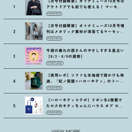
【次号付録解禁】オトナミューズ10月号は
1
アウトドアでも街でも使える
！
マーモッ
トの黒ショルダー
FASHION
【次号付録解禁】オトナミューズ10月号増
2
刊はメタリック素材が洒落てるマーモット
の保冷バッグ
FASHION
今週の暮れの酉さんのやさしすぎる星占い
3
【8/3‐8/9の運勢】
FORTUNE
【使用レポ】ソフトな生地感で肩かけも快
4
適。「紀ノ国屋×ハローキティ」のトート
がガシガシ使えて最高です
！
FASHION
【ハローキティコラボ】リボンを6個着け
5
たロクのキティちゃんにハウス オブ ロー
ゼの限定パケも
！
FASHION
VIEW MORE