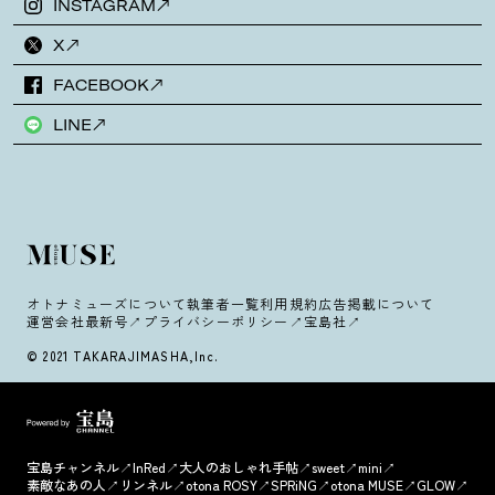
INSTAGRAM
X
FACEBOOK
LINE
オトナミューズについて
執筆者一覧
利用規約
広告掲載について
運営会社
最新号
プライバシーポリシー
宝島社
© 2021 TAKARAJIMASHA,Inc.
宝島チャンネル
InRed
大人のおしゃれ手帖
sweet
mini
素敵なあの人
リンネル
otona ROSY
SPRiNG
otona MUSE
GLOW