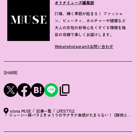
オトナミューズ編集部
37歳、輝く季節が始まる！ ファッショ
ン、ビューティ、カルチャーや健康など
大人の女性の好奇心をくすぐる情報を独
自の目線で楽しくお届けします。
Website
Instagram
X
お問い合わせ
SHARE
otona MUSE
記事一覧
LIFESTYLE
ジューシー豚バラときゅうりのサクサク食感がたまらない
！
【豚肉ときゅ