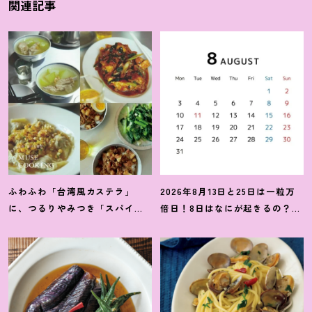
関連記事
ふわふわ「台湾風カステラ」
2026年8月13日と25日は一粒万
に、つるりやみつき「スパイス
倍日
！
8日はなにが起きるの
？
吉
ワンタン」
！
【台湾グルメ】レ
日カレンダーをチェックしよう
シピ6選