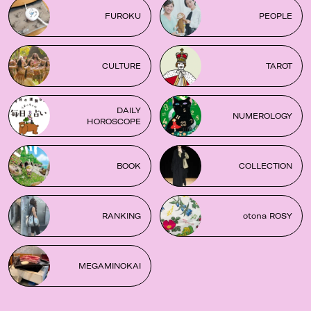
FUROKU
PEOPLE
CULTURE
TAROT
DAILY
NUMEROLOGY
HOROSCOPE
BOOK
COLLECTION
RANKING
otona ROSY
MEGAMINOKAI