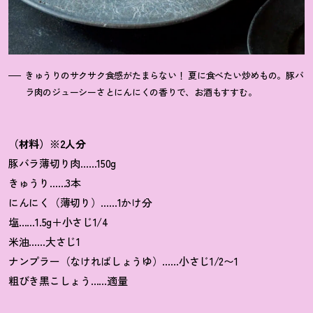
きゅうりのサクサク食感がたまらない
！
夏に食べたい炒めもの。豚バ
ラ肉のジューシーさとにんにくの香りで、お酒もすすむ。
（材料）※2人分
豚バラ薄切り肉……150g
きゅうり……3本
にんにく（薄切り）……1かけ分
塩……1.5g＋小さじ1/4
米油……大さじ1
ナンプラー（なければしょうゆ）……小さじ1/2〜1
粗びき黒こしょう……適量