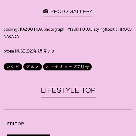
PHOTO GALLERY
cooking : KAZUO HIDA photograph : MIYUKI FUKUO styling&text : HIROKO
NAKADA
otona MUSE 2026年7月号より
レシピ
グルメ
オトナミューズ7月号
LIFESTYLE TOP
EDITOR