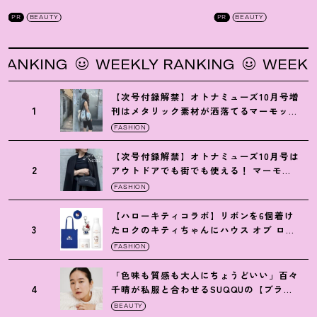
を徹底解説
！
の全方位ケア光美顔
PR
BEAUTY
PR
BEAUTY
ING
WEEKLY RANKING
WEEKLY RA
【次号付録解禁】オトナミューズ10月号増
1
刊はメタリック素材が洒落てるマーモット
の保冷バッグ
FASHION
【次号付録解禁】オトナミューズ10月号は
2
アウトドアでも街でも使える
！
マーモッ
トの黒ショルダー
FASHION
【ハローキティコラボ】リボンを6個着け
3
たロクのキティちゃんにハウス オブ ロー
ゼの限定パケも
！
FASHION
「色味も質感も大人にちょうどいい」百々
4
千晴が私服と合わせるSUQQUの【ブラー
リクイド リップ】6選
BEAUTY