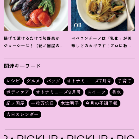
揚げて漬けるだけで旬野菜が
ペペロンチーノは「乳化」が美
ジューシーに
！
【紀ノ国屋のつ
味しさのカギです
！
プロに教わ
ゆで作る夏野菜の揚げ浸し】レ
る【オイル系パスタ】レシピ
シピ
関連キーワード
レシピ
グルメ
バッグ
オトナミューズ7月号
子育て
ボディケア
オトナミューズ9月号
スイーツ
香水
紀ノ国屋
一粒万倍日
木津明子
今月の不調予報
吉日カレンダー
PICKUP
PICKUP
PICKU