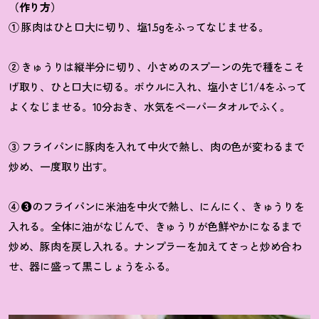
（作り方）
①
豚肉はひと口大に切り、塩
1.5g
をふってなじませる。
②
きゅうりは縦半分に切り、小さめのスプーンの先で種をこそ
げ取り、ひと口大に切る。ボウルに入れ、塩小さじ
1/4
をふって
よくなじませる。
10
分おき、水気をペーパータオルでふく。
③
フライパンに豚肉を入れて中火で熱し、肉の色が変わるまで
炒め、一度取り出す。
④
❸
のフライパンに米油を中火で熱し、にんにく、きゅうりを
入れる。全体に油がなじんで、きゅうりが色鮮やかになるまで
炒め、豚肉を戻し入れる。ナンプラーを加えてさっと炒め合わ
せ、器に盛って黒こしょうをふる。