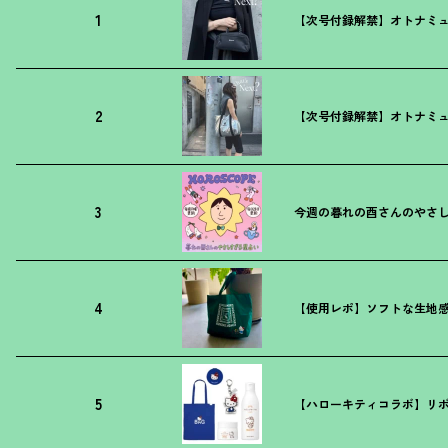
1
【次号付録解禁】オトナミュ
2
【次号付録解禁】オトナミュ
3
今週の暮れの酉さんのやさしす
4
【使用レポ】ソフトな生地
5
【ハローキティコラボ】リボ