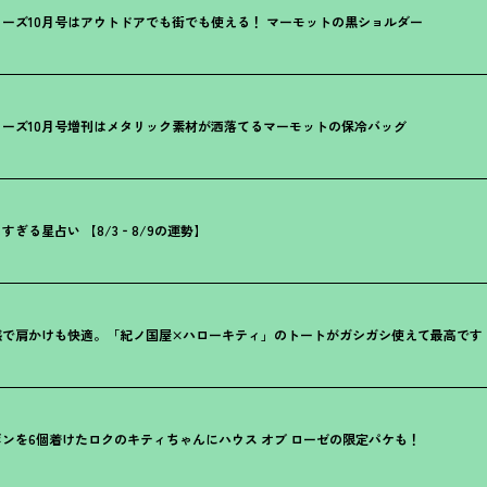
ーズ10月号はアウトドアでも街でも使える
！
マーモットの黒ショルダー
ーズ10月号増刊はメタリック素材が洒落てるマーモットの保冷バッグ
ぎる星占い 【8/3‐8/9の運勢】
感で肩かけも快適。「紀ノ国屋×ハローキティ」のトートがガシガシ使えて最高です
ンを6個着けたロクのキティちゃんにハウス オブ ローゼの限定パケも
！