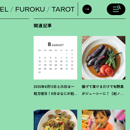
EL
FUROKU
TAROT
DAILY HORO
関連記事
2026年8月13日と25日は一
揚げて漬けるだけで旬野菜
粒万倍日
！
8日はなにが起
がジューシーに
！
【紀ノ国
きるの
？
吉日カレンダーを
屋のつゆで作る夏野菜の揚
チェックしよう
げ浸し】レシピ