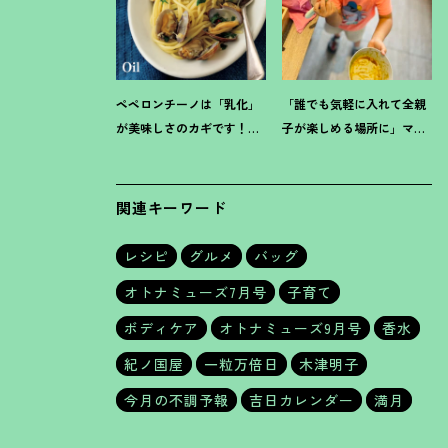
ペペロンチーノは「乳化」
「誰でも気軽に入れて全親
が美味しさのカギです
！
プ
子が楽しめる場所に」ママ
ロに教わる【オイル系パス
スタイリスト木津明子運営
タ】レシピ
【子ども食堂】
関連キーワード
レシピ
グルメ
バッグ
オトナミューズ7月号
子育て
ボディケア
オトナミューズ9月号
香水
紀ノ国屋
一粒万倍日
木津明子
今月の不調予報
吉日カレンダー
満月