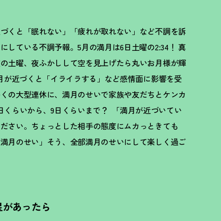
近づくと「眠れない」「疲れが取れない」など不調を訴
している不調予報。5月の満月は6日土曜の2:34
！
真
盤の土曜、夜ふかしして空を見上げたら丸いお月様が輝
月が近づくと「イライラする」など感情面に影響を受
かくの大型連休に、満月のせいで家族や友だちとケンカ
日くらいから、9日くらいまで
？
「満月が近づいてい
ください。ちょっとした相手の態度にムカっときても
「満月のせい」そう、全部満月のせいにして楽しく過ご
星があったら