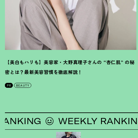
【美白もハリも】美容家・大野真理子さんの “杏仁肌” の秘
密とは
？
最新美容習慣を徹底解説
！
PR
BEAUTY
KING
WEEKLY RANKING