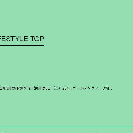
FESTYLE TOP
2023年5月の不調予報、満月は6日（土）2:34。ゴールデンウィーク後半は体調不良やイライラに注意