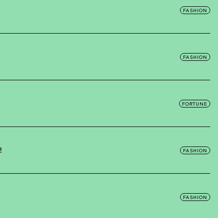
FASHION
FASHION
FORTUNE
！
FASHION
FASHION