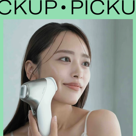
KUP
PICKUP