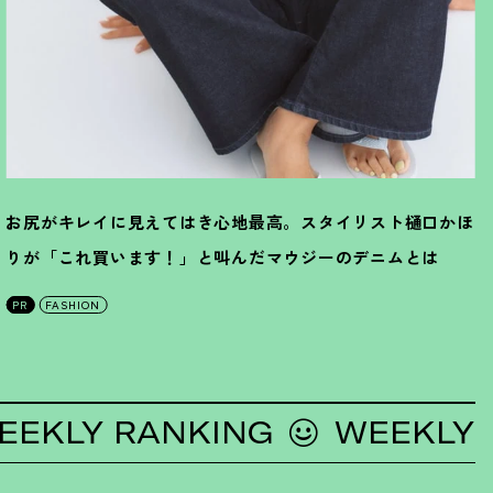
お尻がキレイに見えてはき心地最高。スタイリスト樋口かほ
りが「これ買います
！
」と叫んだマウジーのデニムとは
PR
FASHION
LY RANKING
WEEKLY RAN