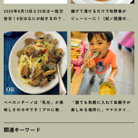
2026年8月13日と25日は一粒万
揚げて漬けるだけで旬野菜が
倍日
！
8日はなにが起きるの
？
吉
ジューシーに
！
【紀ノ国屋のつ
日カレンダーをチェックしよう
ゆで作る夏野菜の揚げ浸し】レ
シピ
ペペロンチーノは「乳化」が美
「誰でも気軽に入れて全親子が
味しさのカギです
！
プロに教わ
楽しめる場所に」ママスタイリ
る【オイル系パスタ】レシピ
スト木津明子運営【子ども食
堂】
関連キーワード