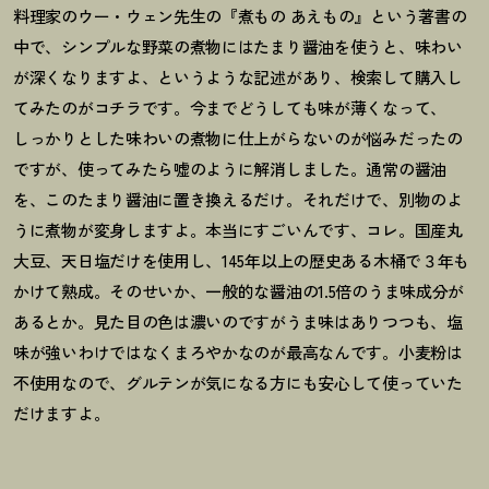
料理家のウー・ウェン先生の『煮もの あえもの』という著書の
中で、シンプルな野菜の煮物にはたまり醤油を使うと、味わい
が深くなりますよ、というような記述があり、検索して購入し
てみたのがコチラです。今までどうしても味が薄くなって、
しっかりとした味わいの煮物に仕上がらないのが悩みだったの
ですが、使ってみたら嘘のように解消しました。通常の醤油
を、このたまり醤油に置き換えるだけ。それだけで、別物のよ
うに煮物が変身しますよ。本当にすごいんです、コレ。国産丸
大豆、天日塩だけを使用し、145年以上の歴史ある木桶で３年も
かけて熟成。そのせいか、一般的な醤油の1.5倍のうま味成分が
あるとか。見た目の色は濃いのですがうま味はありつつも、塩
味が強いわけではなくまろやかなのが最高なんです。小麦粉は
不使用なので、グルテンが気になる方にも安心して使っていた
だけますよ。