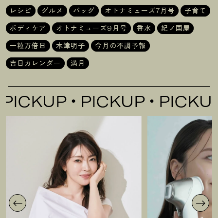
レシピ
グルメ
バッグ
オトナミューズ7月号
子育て
ボディケア
オトナミューズ9月号
香水
紀ノ国屋
一粒万倍日
木津明子
今月の不調予報
吉日カレンダー
満月
UP
PICKUP
PICKUP
PI