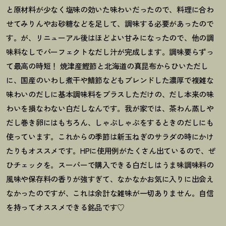
と原材料が少なく塩味の効いた味わいだったので、料理に合わ
せてみりんやお砂糖などを足して、調味する必要があったので
す。が、リニューアル後はほどよい甘みになったので、他の調
味料なしでパーフェクトなだし汁が完成します。調味要らずっ
て最高の時短
！
焼津産鰹節と北海道の真昆布からひいただし
に、国産のいわし煮干や鯖節などもブレンドした濃厚で複雑な
味わいのだしに基本調味料をプラスしただけの、だし本来の味
わいを損なわない白だしなんです。我が家では、茶わん蒸しや
だし巻き卵にはもちろん、しゃぶしゃぶをするときのだしにも
使っています。これからの季節は新玉ねぎのサラダの時にかけ
たりもオススメです。HPに使用例がたくさん出ているので、ぜ
ひチェックを。スーパーで購入できる白だしはうま味調味料の
風味や保存料の香りが強すぎて、なかなかお気に入りに出会え
なかったのですが、これは余計な雑味が一切ありません。自信
を持ってオススメできる銘品です♡