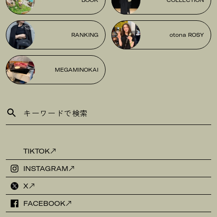
RANKING
otona ROSY
MEGAMINOKAI
TIKTOK
INSTAGRAM
X
FACEBOOK