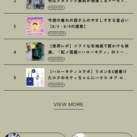
2
刊はメタリック素材が洒落てるマーモット
の保冷バッグ
FASHION
今週の暮れの酉さんのやさしすぎる星占い
3
【8/3‐8/9の運勢】
FORTUNE
【使用レポ】ソフトな生地感で肩かけも快
4
適。「紀ノ国屋×ハローキティ」のトート
がガシガシ使えて最高です
！
FASHION
【ハローキティコラボ】リボンを6個着け
5
たロクのキティちゃんにハウス オブ ロー
ゼの限定パケも
！
FASHION
VIEW MORE