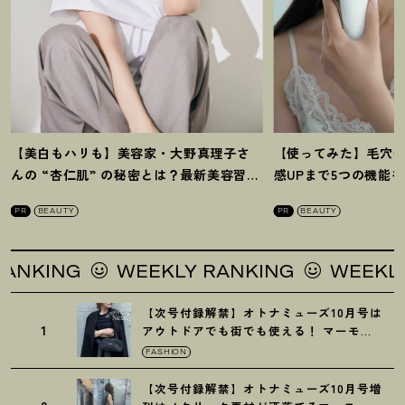
【美白もハリも】美容家・大野真理子さ
【使ってみた】毛穴
んの “杏仁肌” の秘密とは
？
最新美容習慣
感UPまで5つの機能
を徹底解説
！
の全方位ケア光美顔
PR
BEAUTY
PR
BEAUTY
WEEKLY RANKING
WEEKLY RANKIN
【次号付録解禁】オトナミューズ10月号は
1
アウトドアでも街でも使える
！
マーモッ
トの黒ショルダー
FASHION
【次号付録解禁】オトナミューズ10月号増