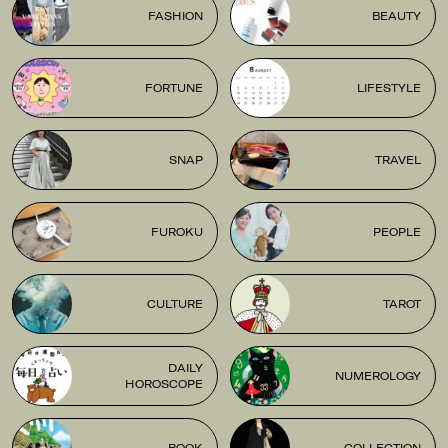
FASHION
BEAUTY
FORTUNE
LIFESTYLE
SNAP
TRAVEL
FUROKU
PEOPLE
CULTURE
TAROT
DAILY
NUMEROLOGY
HOROSCOPE
BOOK
COLLECTION