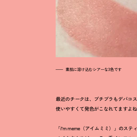
素肌に溶け込むシアーな3色です
最近のチークは、プチプラもデパコ
使いやすくて発色がこなれてますよ
「i’m meme（アイムミミ）」の