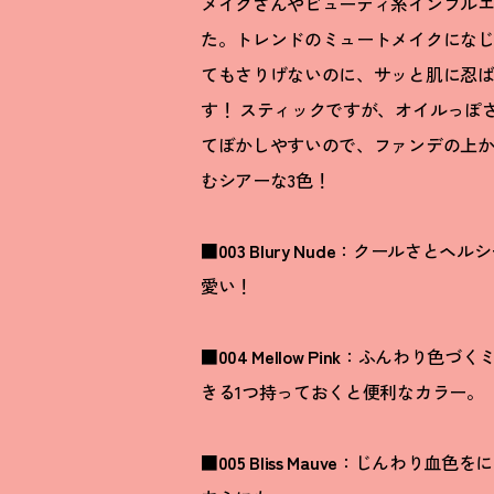
メイクさんやビューティ系インフル
た。トレンドのミュートメイクにな
てもさりげないのに、サッと肌に忍
す
！
スティックですが、オイルっぽ
てぼかしやすいので、ファンデの上
むシアーな3色
！
■
003 Blury Nude
：クールさとヘルシ
愛い
！
■
004 Mellow Pink
：ふんわり色づくミ
きる1つ持っておくと便利なカラー。
■
005 Bliss Mauve
：じんわり血色をに