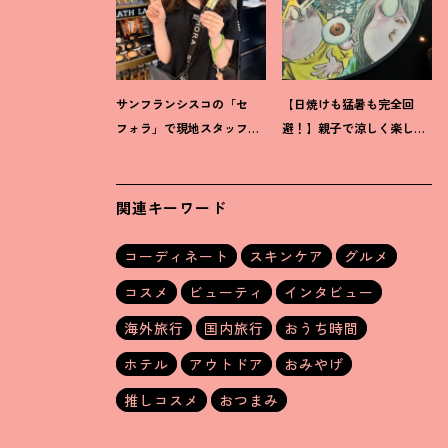
サンフランシスコの「セ
【日焼けも猛暑も完全回
フォラ」で現地スタッフを
避
！
】親子で涼しく楽しめ
直撃
！
「ホントに売れてい
る、夏の「水木しげる×妖
るもの」教えてください♡
怪プラネタリウム」が最高
関連キーワード
コーディネート
スキンケア
グルメ
コスメ
ビューティ
インタビュー
海外旅行
国内旅行
おうち時間
ホテル
アウトドア
おみやげ
推しコスメ
おつまみ