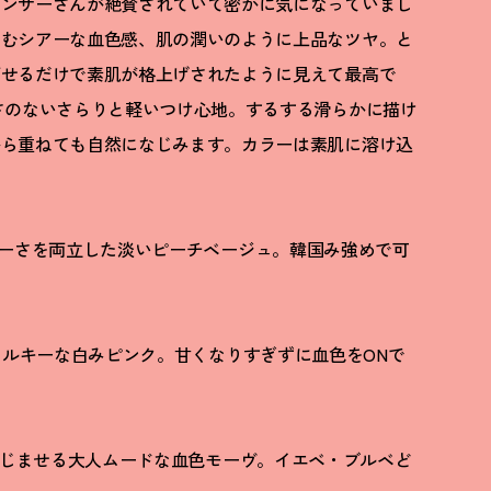
エンサーさんが絶賛されていて密かに気になっていまし
じむシアーな血色感、肌の潤いのように上品なツヤ。と
ばせるだけで素肌が格上げされたように見えて最高で
さのないさらりと軽いつけ心地。するする滑らかに描け
から重ねても自然になじみます。カラーは素肌に溶け込
ーさを両立した淡いピーチベージュ。韓国み強めで可
ルキーな白みピンク。甘くなりすぎずに血色をONで
じませる大人ムードな血色モーヴ。イエベ・ブルベど