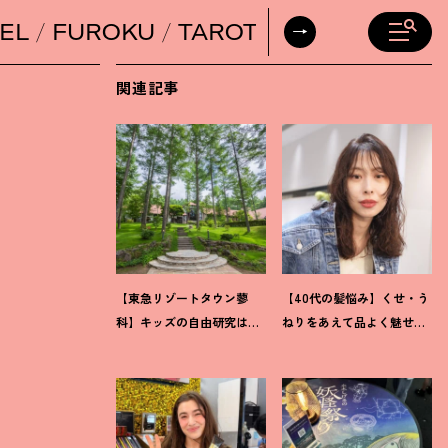
EL
FUROKU
TAROT
DAILY HORO
関連記事
【東急リゾートタウン蓼
【40代の髪悩み】くせ・う
科】キッズの自由研究は完
ねりをあえて品よく魅せる
了
！
楽しみながら学ぶ体験
「進化系ウェーブヘア」が
型サステナブルをレポート
今注目
！