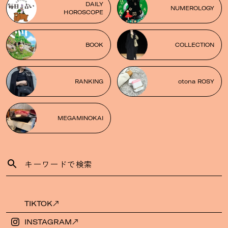
DAILY
NUMEROLOGY
HOROSCOPE
BOOK
COLLECTION
RANKING
otona ROSY
MEGAMINOKAI
TIKTOK
INSTAGRAM