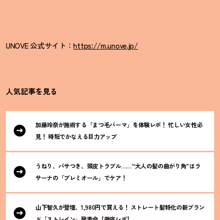
UNOVE 公式サイト：
https://m.unove.jp/
人気記事を見る
加藤玲奈が施術する「まつ毛パーマ」を体験レポ
！
忙しい女性必
見
！
時短でかなえる目力アップ
うねり、パサつき、頭皮トラブル……“大人の髪の曲がり角”はラ
サーナの「プレミオール」でケア
！
山下智久が登壇、1,980円で買える
！
ストレート髪特化の新ブラン
ド「ストレイン」発表会【徹底レポ】