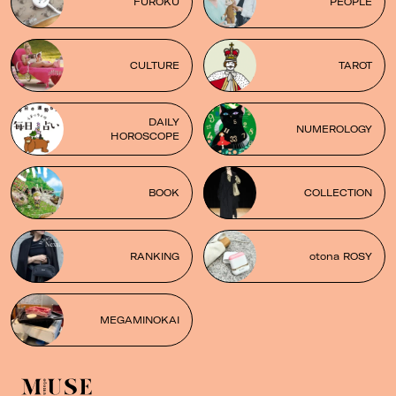
FUROKU
PEOPLE
CULTURE
TAROT
DAILY
NUMEROLOGY
HOROSCOPE
BOOK
COLLECTION
RANKING
otona ROSY
MEGAMINOKAI