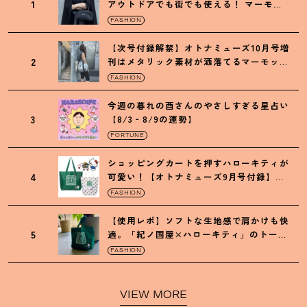
1
アウトドアでも街でも使える
！
マーモッ
トの黒ショルダー
FASHION
【次号付録解禁】オトナミューズ10月号増
2
刊はメタリック素材が洒落てるマーモット
の保冷バッグ
FASHION
今週の暮れの酉さんのやさしすぎる星占い
3
【8/3‐8/9の運勢】
FORTUNE
ショッピングカートを押すハローキティが
4
可愛い
！
【オトナミューズ9月号付録】紀
ノ国屋バッグ
FASHION
【使用レポ】ソフトな生地感で肩かけも快
5
適。「紀ノ国屋×ハローキティ」のトート
がガシガシ使えて最高です
！
FASHION
VIEW MORE