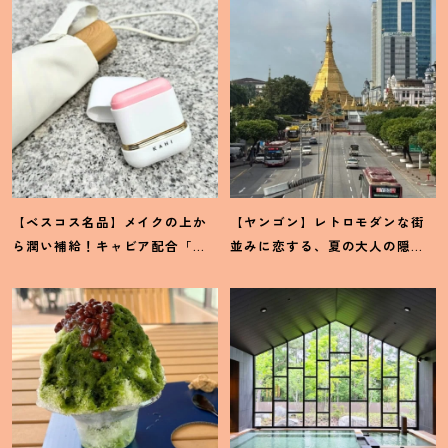
【ベスコス名品】メイクの上か
【ヤンゴン】レトロモダンな街
ら潤い補給
！
キャビア配合「カ
並みに恋する、夏の大人の隠れ
ヒ」サンスティックの贅沢な実
家旅
力