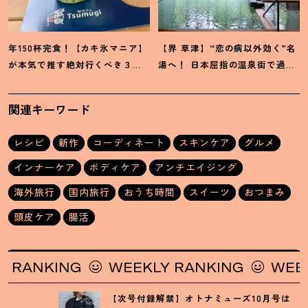
年150杯完食
！
【カキ氷マニア】
【界 草津】“恋の病以外効く”名
が本気で推す絶対行くべき３名
湯へ
！
日本屈指の温泉街で過ご
店
す2泊3日の極楽リトリート
関連キーワード
レシピ
新作
コーディネート
スキンケア
グルメ
インナーケア
ボディケア
アンチエイジング
海外旅行
国内旅行
おうち時間
スイーツ
おつまみ
頭皮ケア
腸活
ANKING
WEEKLY RANKING
WEEKLY 
【次号付録解禁】オトナミューズ10月号は