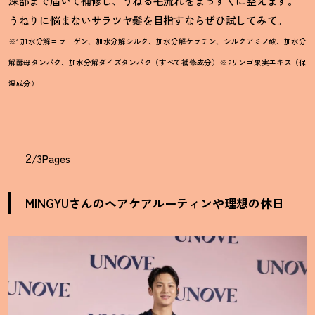
深部まで届いて補修し、うねる毛流れをまっすぐに整えます。
うねりに悩まないサラツヤ髪を目指すならぜひ試してみて。
※1 加水分解コラーゲン、加水分解シルク、加水分解ケラチン、シルクアミノ酸、加水分
解酵母タンパク、加水分解ダイズタ
ンパク（すべて補修成分）※ 2リンゴ果実エキス（保
湿成分）
2
/3Pages
MINGYUさんのヘアケアルーティンや理想の休日