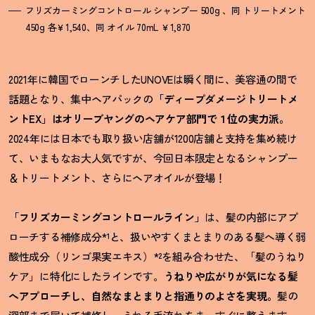
フリズカーミングコントロール シャンプー 500g 、同 トリートメント
450g 各￥1,540、同 オイル 70mL ￥1,870
2021年に韓国でローンチしたUNOVEは瞬く間に、美容通の間で
話題となり、集中ヘアパックの
「ディープダメージトリートメ
ントEX」はオリーブヤングのヘアケア部門で１位の実力派。
2024年には日本でも取り扱い店舗が1200店舗と支持を集め続け
て、いまもなお大人気ですが、今回日本限定となるシャンプー
＆トリートメント、さらにヘアオイルが登場
！
「フリズカーミングコントロールライン」
は、髪の内部にアプ
ローチする補修成分*¹と、扱いやすくまとまりのある髪へ導く弱
酸性成分（リンゴ果実エキス）*²を組み合わせた、「髪のうねり
ケア」に特化にしたラインです。
うねりや広がりが気になる髪
へアプローチし、自然なまとまりと指通りのよさを実現。
髪の