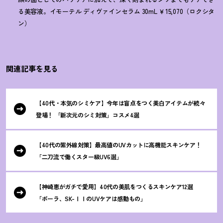
る美容液。イモーテル ディヴァインセラム 30mL ￥15,070（ロクシタ
ン）
関連記事を見る
【40代・本気のシミケア】今年は盲点をつく美白アイテムが続々
登場
！
「新次元のシミ対策」コスメ4選
【40代の紫外線対策】最高値のUVカットに高機能スキンケア
！
「二刀流で働くスター級UV6選」
【神崎恵がガチで愛用】40代の美肌をつくるスキンケア12選
「ポーラ、SK-ⅠⅠのUVケアは感動もの」