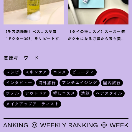
【毛穴泡洗顔】ベスコス受賞
【タイの神コスメ】スースー感
「ドクター365」をリピートする
がクセになる♡鼻から吸う美容
リアルな理由
「ヤードム」の魅力
関連キーワード
レシピ
スキンケア
コスメ
ビューティ
インタビュー
海外旅行
アンチエイジング
国内旅行
ホテル
アウトドア
推しコスメ
洗顔
ヘアスタイル
メイクアップアーティスト
KING
WEEKLY RANKING
WEEKLY R