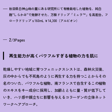
秋田県白神山地の麓にある研究所にて有機栽培した植物を、純白
麹“しらかみ”で発酵させた、万能ドリップ「ミュラ™」を高配合。フ
ローラドリップ s 160mL ￥14,300（アルビオン）
2
/3Pages
再生能力が高くパワフルすぎる植物の力を肌に
乾燥しやすい地域に育つフェニックスシストは、森林火災後、
灰の中からでも不死鳥のように再生する力を持つことからその
名のついた、パワフルな植物。南フランスで自生するこの植物
のエキスをキー成分に採用し、加齢とともに量・質が低下して
いき、ハリ感や顔立ちに影響を与えるコラーゲンの立体ネット
ワークへアプローチ。