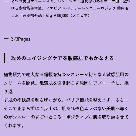
２つの美肌サイエンスで、ハリ・ツヤ・透明感のあるオーラ肌に近づ
ける高機能美容液。ノエビア スペチアーレ×ニューロジック 薬用セ
ラム［医薬部外品］50g ￥66,000（ノエビア）
3
/3Pages
攻めのエイジングケアを敏感肌でもかなえる
植物研究で絶大なる信頼を持つシスレーが初となる敏感肌用の
クリームを開発。敏感肌を引き起こす原因にアプローチし、繰
り返
す肌の不快感を和らげながら、バリア機能を整えます。さらに
そこで止まらずに１歩上の、肌あれや色ムラのない美肌へ導く
のがシスレーのすごいところ。ポジティブな肌を取り戻させて
くれます。