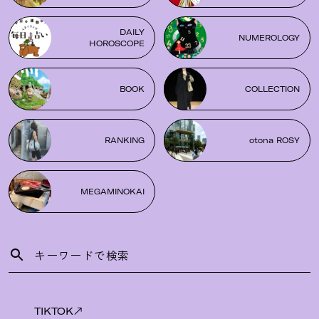
DAILY
NUMEROLOGY
HOROSCOPE
BOOK
COLLECTION
RANKING
otona ROSY
MEGAMINOKAI
TIKTOK