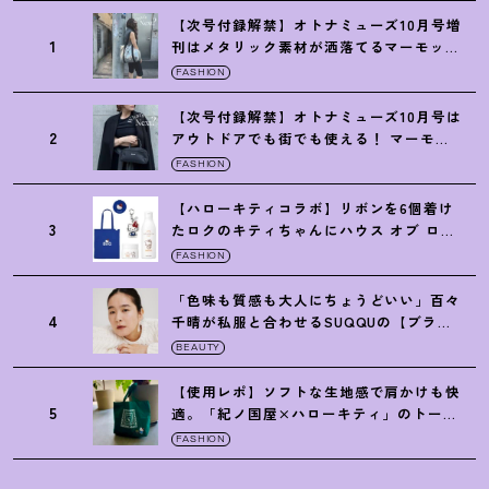
【次号付録解禁】オトナミューズ10月号増
1
刊はメタリック素材が洒落てるマーモット
の保冷バッグ
FASHION
【次号付録解禁】オトナミューズ10月号は
2
アウトドアでも街でも使える
！
マーモッ
トの黒ショルダー
FASHION
【ハローキティコラボ】リボンを6個着け
3
たロクのキティちゃんにハウス オブ ロー
ゼの限定パケも
！
FASHION
「色味も質感も大人にちょうどいい」百々
4
千晴が私服と合わせるSUQQUの【ブラー
リクイド リップ】6選
BEAUTY
【使用レポ】ソフトな生地感で肩かけも快
5
適。「紀ノ国屋×ハローキティ」のトート
がガシガシ使えて最高です
！
FASHION