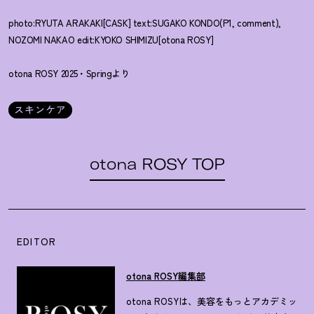
photo:RYUTA ARAKAKI[CASK] text:SUGAKO KONDO(P1, comment),
NOZOMI NAKAO edit:KYOKO SHIMIZU[otona ROSY]
otona ROSY 2025・Springより
スキンケア
otona ROSY TOP
EDITOR
otona ROSY編集部
otona ROSYは、美容をもっとアカデミッ