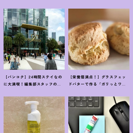
【バンコク】24時間ステイなの
【栄養価満点
！
】グラスフェッ
に大満喫
！
編集部スタッフのト
ドバターで作る「ガリっとワイ
ランジットの有効活用術
ルドスコーン」簡単レシピ