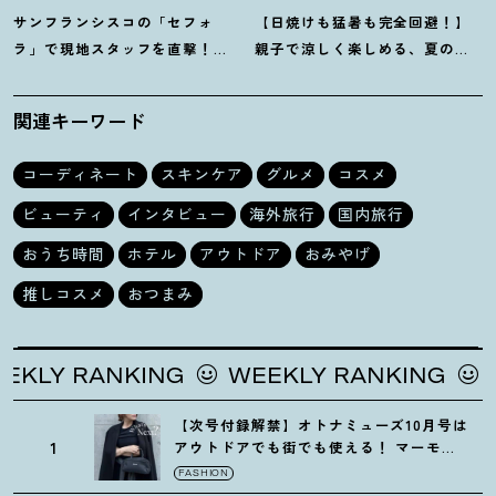
サンフランシスコの「セフォ
【日焼けも猛暑も完全回避
！
】
ラ」で現地スタッフを直撃
！
親子で涼しく楽しめる、夏の
「ホントに売れているもの」教
「水木しげる×妖怪プラネタリ
えてください♡
ウム」が最高
関連キーワード
コーディネート
スキンケア
グルメ
コスメ
ビューティ
インタビュー
海外旅行
国内旅行
おうち時間
ホテル
アウトドア
おみやげ
推しコスメ
おつまみ
KLY RANKING
WEEKLY RANKING
WE
【次号付録解禁】オトナミューズ10月号は
1
アウトドアでも街でも使える
！
マーモッ
トの黒ショルダー
FASHION