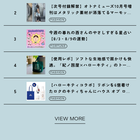
【次号付録解禁】オトナミューズ10月号増
2
刊はメタリック素材が洒落てるマーモット
の保冷バッグ
FASHION
今週の暮れの酉さんのやさしすぎる星占い
3
【8/3‐8/9の運勢】
FORTUNE
【使用レポ】ソフトな生地感で肩かけも快
4
適。「紀ノ国屋×ハローキティ」のトート
がガシガシ使えて最高です
！
FASHION
【ハローキティコラボ】リボンを6個着け
5
たロクのキティちゃんにハウス オブ ロー
ゼの限定パケも
！
FASHION
VIEW MORE