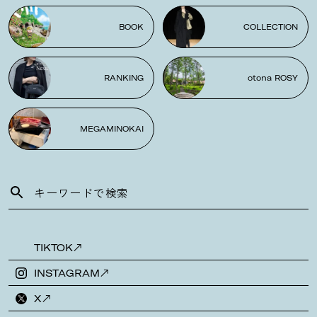
BOOK
COLLECTION
RANKING
otona ROSY
MEGAMINOKAI
TIKTOK
INSTAGRAM
X