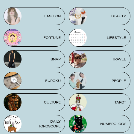
FASHION
BEAUTY
FORTUNE
LIFESTYLE
SNAP
TRAVEL
FUROKU
PEOPLE
CULTURE
TAROT
DAILY
NUMEROLOGY
HOROSCOPE