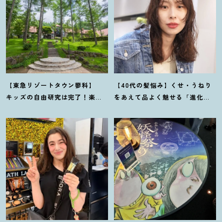
【東急リゾートタウン蓼科】
【40代の髪悩み】くせ・うねり
キッズの自由研究は完了
！
楽し
をあえて品よく魅せる「進化系
みながら学ぶ体験型サステナブ
ウェーブヘア」が今注目
！
ルをレポート