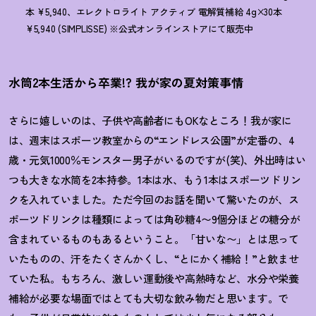
本 ¥5,940、エレクトロライト アクティブ 電解質補給 4g×30本
¥5,940 (SIMPLISSE) ※公式オンラインストアにて販売中
水筒2本生活から卒業!? 我が家の夏対策事情
さらに嬉しいのは、子供や高齢者にもOKなところ
！
我が家に
は、週末はスポーツ教室からの“エンドレス公園”が定番の、4
歳・元気1000％モンスター男子がいるのですが(笑)、外出時はい
つも大きな水筒を2本持参。1本は水、もう1本はスポーツドリン
クを入れていました。ただ今回のお話を聞いて驚いたのが、ス
ポーツドリンクは種類によっては角砂糖4〜9個分ほどの糖分が
含まれているものもあるということ。「甘いな〜」とは思って
いたものの、汗をたくさんかくし、“とにかく補給
！
”と飲ませ
ていた私。もちろん、激しい運動後や高熱時など、水分や栄養
補給が必要な場面ではとても大切な飲み物だと思います。で