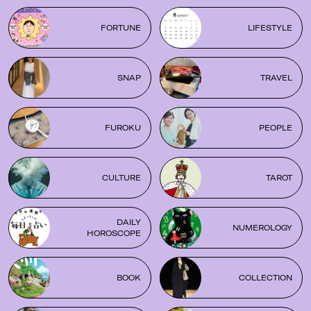
FORTUNE
LIFESTYLE
SNAP
TRAVEL
FUROKU
PEOPLE
CULTURE
TAROT
DAILY
NUMEROLOGY
HOROSCOPE
BOOK
COLLECTION