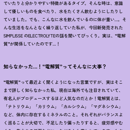
でいたりと分かりやすい特徴があるタイプ。そんな時は、意識
して優しいものを食べたり、水をたくさん飲むようにしたりし
ていました。でも、こんなに水を飲んでいるのに体が重い
…
。そ
んな生活をなんとなく繰り返していた私が、今回新発売された
SIMPLISSE
の
ELECTROLYTE
の話を聞いてびっくり。実は、
“
電解
質
”
が関係していたのです
…
！
知らなかった…
！
“電解質”ってそんなに大事
？
“電解質”って最近よく聞くようになった言葉ですが、実はそこ
まで詳しく知らなかった私。現在は海外でも注目されていて、
有名人がプロデュースするほど人気なのだとか
！
電解質とは、
「ナトリウム」「カリウム」「カルシウム」「マグネシウム」
など、体内に存在するミネラルのこと。それぞれがバランスよ
く巡ることが大切で、不足したり偏ったりすると、疲労感やむ