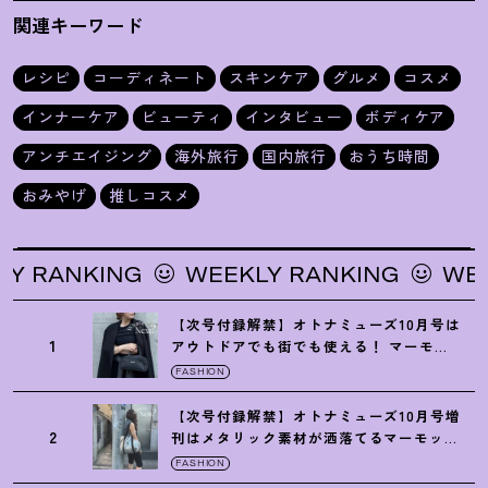
力
関連キーワード
レシピ
コーディネート
スキンケア
グルメ
コスメ
インナーケア
ビューティ
インタビュー
ボディケア
アンチエイジング
海外旅行
国内旅行
おうち時間
おみやげ
推しコスメ
NKING
WEEKLY RANKING
WEEKLY 
【次号付録解禁】オトナミューズ10月号は
1
アウトドアでも街でも使える
！
マーモッ
トの黒ショルダー
FASHION
【次号付録解禁】オトナミューズ10月号増
2
刊はメタリック素材が洒落てるマーモット
の保冷バッグ
FASHION