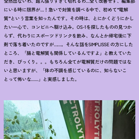
全然出ないわ、踏ん張りすぎて切れるわ…全く改善せず、編集部
にいる時に限界が…
！
急いで対策を調べる中で、初めて“電解
質”という言葉を知ったんです。その時は、とにかくどうにかし
たい一心で、コンビニへ駆け込み。OS-1を探したものの見つか
らず、代わりにスポーツドリンクを飲み、なんとか帰宅後に下
剤で落ち着いたのですが……。そんな話を
SIMPLISSE
の方にした
ところ、「腸と電解質も関係しているんですよ」と教えていた
だき、びっくり。。。もちろん全てが電解質だけの問題ではな
いと思いますが、「体の不調を感じているのに、知らないこ
とって怖いな……」と実感しました。