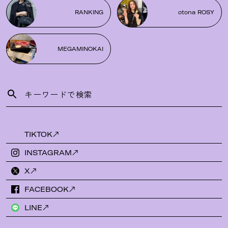
RANKING
otona ROSY
MEGAMINOKAI
TIKTOK
INSTAGRAM
X
FACEBOOK
LINE