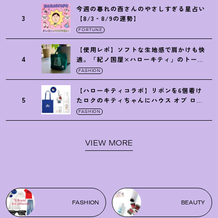
今週の暮れの酉さんのやさしすぎる星占い
3
【8/3‐8/9の運勢】
FORTUNE
【使用レポ】ソフトな生地感で肩かけも快
4
適。「紀ノ国屋×ハローキティ」のトート
がガシガシ使えて最高です
！
FASHION
【ハローキティコラボ】リボンを6個着け
5
たロクのキティちゃんにハウス オブ ロー
ゼの限定パケも
！
FASHION
VIEW MORE
FASHION
BEAUTY