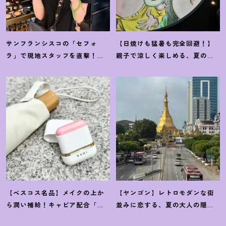
サンフランシスコの「セフォ
【日焼けも猛暑も完全回避
！
】
ラ」で現地スタッフを直撃
！
親子で涼しく楽しめる、夏の
「ホントに売れているもの」教
「水木しげる×妖怪プラネタリ
えてください♡
ウム」が最高
【ベスコス名品】メイクの上か
【ヤンゴン】レトロモダンな街
ら潤い補給
！
キャビア配合「カ
並みに恋する、夏の大人の隠れ
ヒ」サンスティックの贅沢な実
家旅