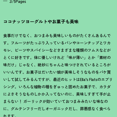
3
/5Pages
ココナッツヨーグルトやお菓子も美味
食事だけでなく、おつまみも美味しいものがたくさんあるんで
す。フルーツがたっぷり入っているパンやコーンチップとワカ
モレ、ビーツやスパイシーなどさまざまな種類のフムスなどが
とくに好きです。体に優しいけれど「味が薄い」とか「素材の
味だけ」じゃなく、絶妙にちゃんと味つけされているところが
いいんです。お菓子はだいたい娘が美味しそうなものをパケ買
いして試してみるんですが、最近のヒットはElla’s Flatsのエブリ
シング。いろんな植物の種をぎゅっと固めたお菓子で、カラダ
によさそうなものしかか入ってないのに、美味しすぎて手が止
まらない
！
ガーリックが効いていておつまみみたいな味なの
に、グルテンフリーだしオーガニックだし、罪悪感なく食べら
れます。