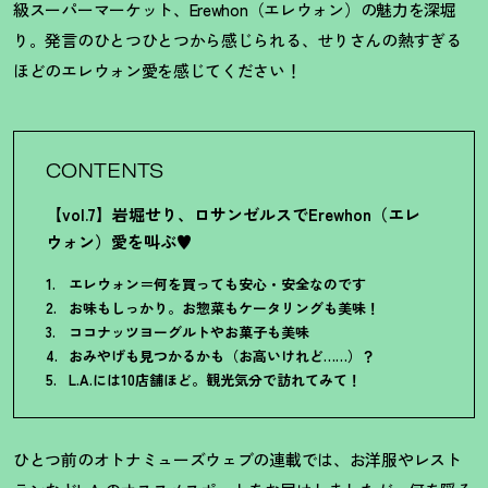
級スーパーマーケット、Erewhon（エレウォン）の魅力を深堀
り。発言のひとつひとつから感じられる、せりさんの熱すぎる
ほどのエレウォン愛を感じてください
！
CONTENTS
【vol.7】岩堀せり、ロサンゼルスでErewhon（エレ
ウォン）愛を叫ぶ♥
エレウォン＝何を買っても安心・安全なのです
お味もしっかり。お惣菜もケータリングも美味
！
ココナッツヨーグルトやお菓子も美味
おみやげも見つかるかも（お高いけれど……）
？
L.A.には10店舗ほど。観光気分で訪れてみて
！
ひとつ前のオトナミューズウェブの連載では、お洋服やレスト