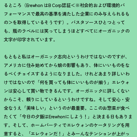
るところ（Erewhon はB Corp認証＜※社会的および環境的パ
フォーマンスで最高の基準を満たした企業にのみ与えられるも
の＞を取得しているそうです）。パスタソースひとつとって
も、瓶のラベルには笑ってしまうほどすべてにオーガニックの
文字が印字されています。
もともと私はオーガニック志向というわけではないのですが、
アメリカに住み始めてから娘の影響もあり、体にいいものをな
るべくチョイスするようになりました。けれどあまり詳しいわ
けではないので「何を買っても体にいいものが揃う」エレウォ
ンは安心して買い物できるんです。オーガニックに詳しくない
からこそ、頼りにしているというわけですね。そして安心・安
全なうえ「美味しい」というのが最重要。ここのお惣菜が食べ
たくて「今日の夕飯はErewhonにしよう
！
」と決まる日もありま
す。そして、ホームパーティでエレウォンのケータリングを用
意すると、「エレウォンだ
！
」とみーんなテンションが上がっ