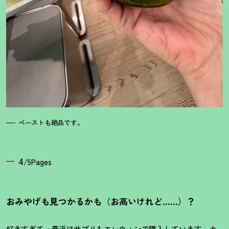
ペーストも絶品です。
4
/5Pages
おみやげも見つかるかも（お高いけれど……）
？
好きすぎて、最近はサプリもエレウォンで購入しています。カ