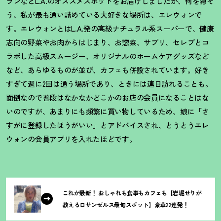
ランなどL.A.のオススメスポットをお届けしましたが、何を隠そ
う、私が最も通い詰めている大好きな場所は、エレウォンで
す。エレウォンとはL.A.発の高級ナチュラル系スーパーで、健康
志向の野菜やお肉からはじまり、お惣菜、サプリ、セレブとコ
ラボした高級スムージー、オリジナルのホームケアグッズなど
など、あらゆるものが並び、カフェも併設されています。好き
すぎて週に2回は通う場所であり、ときには連日訪れることも。
面倒なので普段はなかなかどこかのお店の会員になることはな
いのですが、あまりにも頻繁に買い物しているため、娘に「さ
すがに登録したほうがいい」とアドバイスされ、とうとうエレ
ウォンの会員アプリを入れたほどです。
これが最新
！
おしゃれも食事もカフェも【岩堀せりが
教えるロサンゼルス最旬スポット】豪華22連発
！