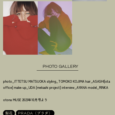
PHOTO GALLERY
photo_ITTETSU MATSUOKA styling_TOMOKO KOJIMA hair_ASASHI[ota
office] make-up_UDA [mekashi project] interview_AYANA model_RINKA
otona MUSE 2023年10月号より
梨花
PRADA（プラダ）