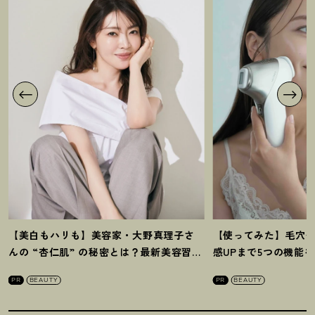
【美白もハリも】美容家・大野真理子さ
【使ってみた】毛穴
んの “杏仁肌” の秘密とは
？
最新美容習慣
感UPまで5つの機能
を徹底解説
！
の全方位ケア光美顔
PR
BEAUTY
PR
BEAUTY