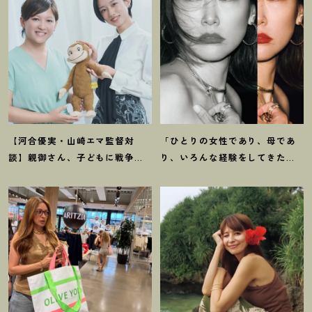
【河合優実・山崎エマ監督対
「ひとりの女性であり、母であ
談】親御さん、子どもに戦争や
り、いろんな経験をしてきたか
難民のことを分かりやすく伝え
らこそ」俳優・菊池凛子さんの
るチャンスです
！
映画『モン
現在地
キービジネス』