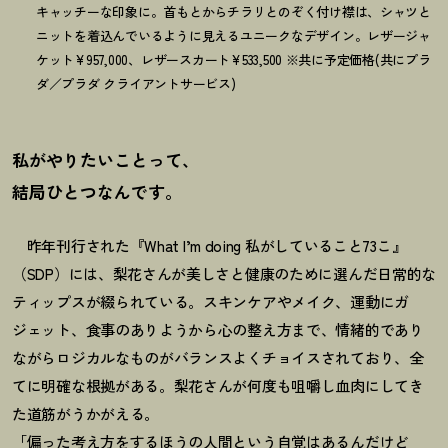
キャッチーな印象に。首もとからチラリとのぞく付け襟は、シャツと
ニットを着込んでいるように見えるユニークなデザイン。レザージャ
ケット¥957,000、レザースカート¥533,500 ※共に予定価格(共にプラ
ダ／プラダ クライアントサービス)
私がやりたいことって、
結局ひとつなんです。
昨
年刊行された『What I’m doing 私がしていること73こ』
（SDP）には、梨花さんが美しさと健康のために選んだ日常的な
ティップスが綴られている。スキンケアやメイク、運動にガ
ジェット、食事のありようから心の整え方まで、情緒的であり
ながらロジカルなものがバランスよくチョイスされており、全
てに明確な根拠がある。梨花さんが何度も咀嚼し血肉にしてき
た道筋がうかがえる。
「偏った考え方をするほうの人間という自覚はあるんだけど