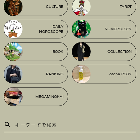
CULTURE
TAROT
DAILY
NUMEROLOGY
HOROSCOPE
BOOK
COLLECTION
RANKING
otona ROSY
MEGAMINOKAI