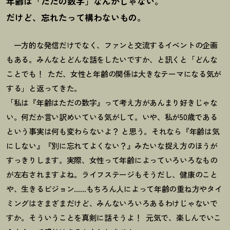
年齢は「ただの数字」なんかじゃない。
だけど、忘れたって構わないもの。
一方的な発信だけでなく、ファンと交流するイベントの企画
もある。みんなとどんな話をしたいですか、と訊くと「どんな
ことでも
！
ただ、女性と年齢の関係は大きなテーマになる気が
する」と返ってきた。
「私は『年齢はただの数字』って考え方があんまり好きじゃな
い。何だか言い訳めいている気がして。いや、私が50歳である
という事実は何も変わらないよ
？
と思う。それなら『年齢は気
にしない』『別に忘れてよくない
？
』みたいな捉え方のほうが
すっきりします。実際、女性って年齢によっていろいろなもの
が左右されますよね。ライフステージもそうだし、健康のこと
や、生きるビジョン……もちろん人によって年齢の重ね方やタイ
ミングはさまざまだけど、みんないろいろあるわけじゃないで
すか。そういうことを真剣に話そうよ
！
元気で、楽しんでいこ