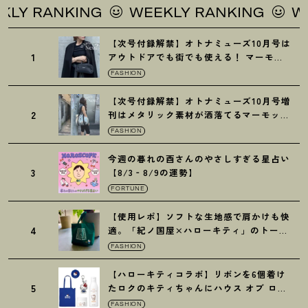
ANKING
WEEKLY RANKING
WEEKLY 
【次号付録解禁】オトナミューズ10月号は
1
アウトドアでも街でも使える
！
マーモッ
トの黒ショルダー
FASHION
【次号付録解禁】オトナミューズ10月号増
2
刊はメタリック素材が洒落てるマーモット
の保冷バッグ
FASHION
今週の暮れの酉さんのやさしすぎる星占い
3
【8/3‐8/9の運勢】
FORTUNE
【使用レポ】ソフトな生地感で肩かけも快
4
適。「紀ノ国屋×ハローキティ」のトート
がガシガシ使えて最高です
！
FASHION
【ハローキティコラボ】リボンを6個着け
5
たロクのキティちゃんにハウス オブ ロー
ゼの限定パケも
！
FASHION