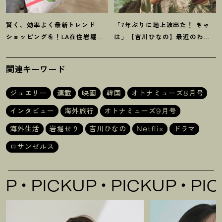
賢く、効率よく最新トレンド
「7年ぶりに地上波出た
！
きゃ
ショッピングを
！
LA在住岩堀せ
は」【吉川ひなの】最近のわた
り推薦【ショッピングモール】3
しのいろいろ
選
関連キーワード
ジュエリー
連載
映画
韓国
オトナミューズ8月号
インタビュー
海外旅行
オトナミューズ9月号
海外生活
岩堀せり
吉川ひなの
Netflix
ドラマ
ロサンゼルス
PICKUP
PICKUP
PICKUP