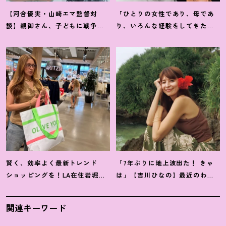
【河合優実・山崎エマ監督対
「ひとりの女性であり、母であ
談】親御さん、子どもに戦争や
り、いろんな経験をしてきたか
難民のことを分かりやすく伝え
らこそ」俳優・菊池凛子さんの
るチャンスです
！
映画『モン
現在地
キービジネス』
賢く、効率よく最新トレンド
「7年ぶりに地上波出た
！
きゃ
ショッピングを
！
LA在住岩堀せ
は」【吉川ひなの】最近のわた
り推薦【ショッピングモール】3
しのいろいろ
選
関連キーワード