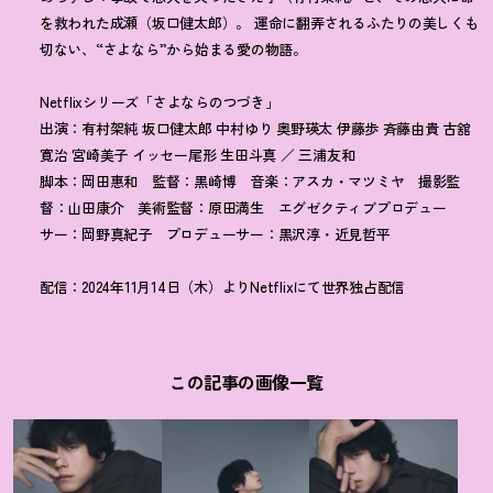
を救われた成瀬（坂口健太郎）。 運命に翻弄されるふたりの美しくも
切ない、“さよなら”から始まる愛の物語。
Netflixシリーズ「さよならのつづき」
出演：有村架純 坂口健太郎 中村ゆり 奥野瑛太 伊藤歩 斉藤由貴 古舘
寛治 宮崎美子 イッセー尾形 生田斗真 ／ 三浦友和
脚本：岡田惠和 監督：黒崎博 音楽：アスカ・マツミヤ 撮影監
督：山田康介 美術監督：原田満生 エグゼクティブプロデュー
サー：岡野真紀子 プロデューサー：黒沢淳・近見哲平
配信：2024年11月14日（木）よりNetflixにて世界独占配信
この記事の画像一覧