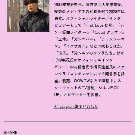
1987年福井県生。東京学芸大学卒業後、
複数のメディアでの勤務を経て2020年に
独立。オフィシャルライター／インタ
ビュアーとして「First Love 初恋」『シ
ン・仮面ライダ ー』『Cloud クラウド』
『正体』『ガンニバル』『チェンソーマ
ン』『イクサガミ』などに携わるほか、
『市子』『52ヘルツのクジラたち』ほか
で杉咲花氏のオフィシャルインタ
ビュー、中村倫也氏や横浜流星氏のファ
ンクラブコンテンツにおける聞き手を担
当。装苑、WOWOWなどで連載中。ス
ターキャットのTV番組「シネマPICK
UP」ナビゲーターを担当。
X
Instagram
お問い合わせ
SHARE