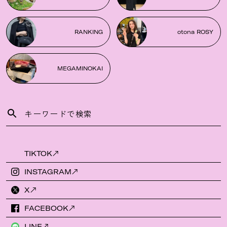
RANKING
otona ROSY
MEGAMINOKAI
TIKTOK
INSTAGRAM
X
FACEBOOK
LINE