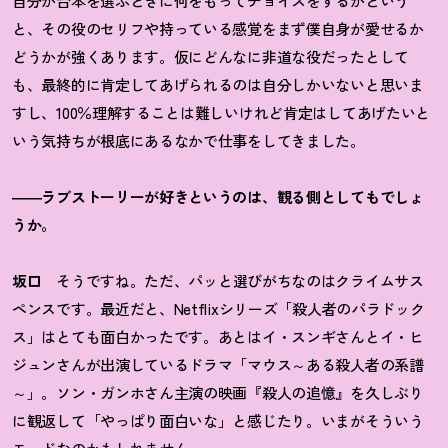
自分が台本を選ぶときに何をもってチョイスをするかという
と、その役のセリフや持っている感覚をまず僕自身が愛せるか
どうかが強くあります。仮にどんなに非道な役だったとして
も、最終的に肯定してあげられるのは自分しかいないと思いま
すし、100％理解することは難しいけれど肯定はしてあげたいと
いう気持ちが根底にあるなかで仕事をしてきました。
――ラブストーリーが好きというのは、観る側としてもでしょ
うか。
坂口
そうですね。ただ、パッと選びがちなのはクライムサス
ペンスです。最近だと、Netflixシリーズ「殺人者のパラドック
ス」はとても面白かったです。あとはイ・スンギさんとイ・ヒ
ジュンさんが出演しているドラマ「マウス～ある殺人者の系譜
～」。ソン・ガンホさん主演の映画『殺人の追憶』を久しぶり
に観返して「やっぱり面白いな」と感じたり。いまがそういう