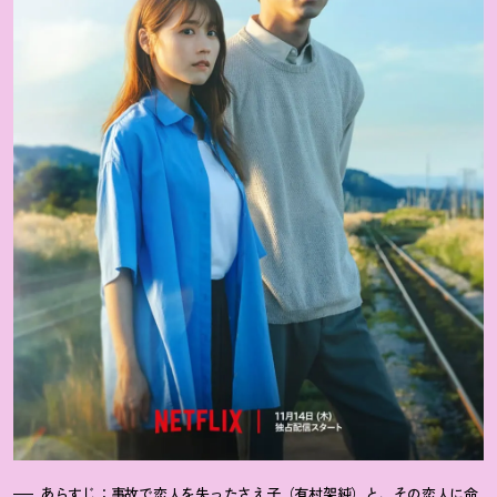
あらすじ：事故で恋人を失ったさえ子（有村架純）と、その恋人に命