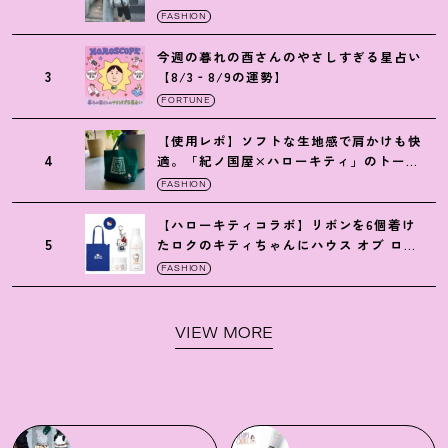
の保冷バッグ
FASHION
今週の暮れの酉さんのやさしすぎる星占い
3
【8/3‐8/9の運勢】
FORTUNE
【使用レポ】ソフトな生地感で肩かけも快
4
適。「紀ノ国屋×ハローキティ」のトート
がガシガシ使えて最高です
！
FASHION
【ハローキティコラボ】リボンを6個着け
5
たロクのキティちゃんにハウス オブ ロー
ゼの限定パケも
！
FASHION
VIEW MORE