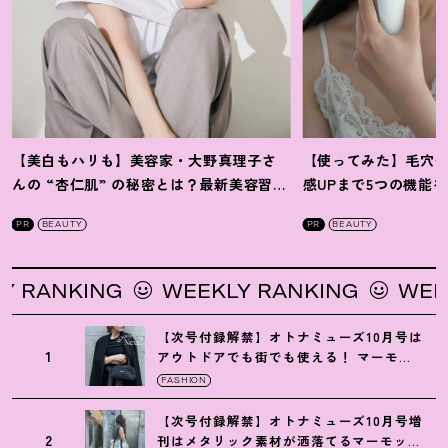
【美白もハリも】美容家・大野真理子さ
【使ってみた】毛穴
んの “杏仁肌” の秘密とは
？
最新美容習慣
感UPまで5つの機能
を徹底解説
！
の全方位ケア光美顔
PR
BEAUTY
PR
BEAUTY
ANKING
WEEKLY RANKING
WEEKLY
【次号付録解禁】オトナミューズ10月号は
1
アウトドアでも街でも使える
！
マーモッ
トの黒ショルダー
FASHION
【次号付録解禁】オトナミューズ10月号増
2
刊はメタリック素材が洒落てるマーモット