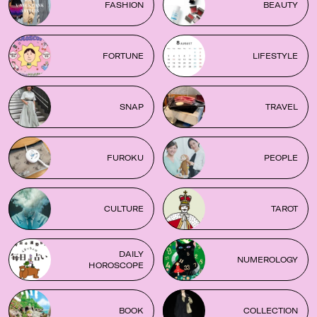
FASHION
BEAUTY
FORTUNE
LIFESTYLE
SNAP
TRAVEL
FUROKU
PEOPLE
CULTURE
TAROT
DAILY
NUMEROLOGY
HOROSCOPE
BOOK
COLLECTION