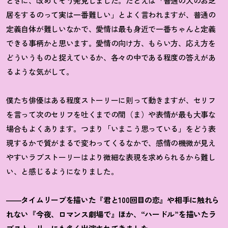
ときに、改めてそう発見しました。たとえば「普通の人のお芝
居をするのって実は一番難しい」とよく言われますが、普通の
定義自体が難しいなかで、愛情は最も身近で一番ちゃんと定義
できる事柄かと思います。愛情の向け方、もらい方、応え方を
どういうものと捉えているか、各々の中である程度の答えがあ
るような気がして。
僕たち俳優はある程度ストーリーに則って動きますが、セリフ
を言って次のセリフを吐くまでの間（ま）や表情が最も大事な
場合もよくあります。つまり「いまこう思っている」をどう表
現するかで質がまるで変わってくるなかで、感情の機微が見え
やすいラブストーリーはより微細な表現を求められるから難し
い、と感じるようになりました。
――タイムリープを描いた『君と100回目の恋』や相手に触れら
れない『今夜、ロマンス劇場で』ほか、“ハードル”を描いたラ