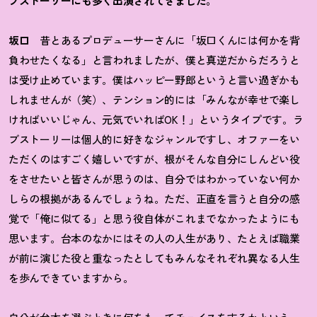
ブストーリーにも多く出演されてきました。
坂口
昔とあるプロデューサーさんに「坂口くんには何かを背
負わせたくなる」と言われましたが、僕と真逆だからだろうと
は受け止めています。僕はハッピー野郎というと言い過ぎかも
しれませんが（笑）、テンション的には「みんなが幸せで楽し
ければいいじゃん、元気でいればOK
！
」というタイプです。ラ
ブストーリーは個人的に好きなジャンルですし、オファーをい
ただくのはすごく嬉しいですが、根がそんな自分にしんどい役
をさせたいと皆さんが思うのは、自分ではわかっていない何か
しらの根拠があるんでしょうね。ただ、正直を言うと自分の感
覚で「俺に似てる」と思う役自体がこれまでなかったようにも
思います。台本のなかにはその人の人生があり、たとえば職業
が前に演じた役と重なったとしてもみんなそれぞれ異なる人生
を歩んできていますから。