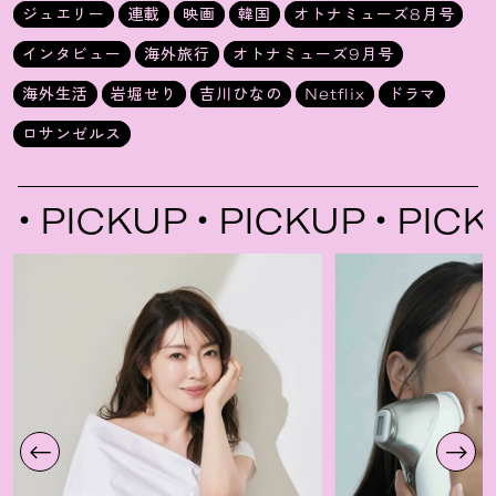
ジュエリー
連載
映画
韓国
オトナミューズ8月号
インタビュー
海外旅行
オトナミューズ9月号
海外生活
岩堀せり
吉川ひなの
Netflix
ドラマ
ロサンゼルス
PICKUP
PICKUP
PICKU