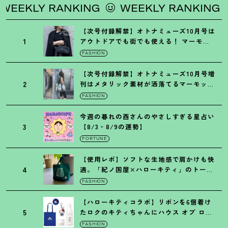
EEKLY RANKING
WEEKLY RANKING
【次号付録解禁】オトナミューズ10月号は
1
アウトドアでも街でも使える
！
マーモッ
トの黒ショルダー
FASHION
【次号付録解禁】オトナミューズ10月号増
2
刊はメタリック素材が洒落てるマーモット
の保冷バッグ
FASHION
今週の暮れの酉さんのやさしすぎる星占い
3
【8/3‐8/9の運勢】
FORTUNE
【使用レポ】ソフトな生地感で肩かけも快
4
適。「紀ノ国屋×ハローキティ」のトート
がガシガシ使えて最高です
！
FASHION
【ハローキティコラボ】リボンを6個着け
5
たロクのキティちゃんにハウス オブ ロー
ゼの限定パケも
！
FASHION