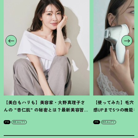
【美白もハリも】美容家・大野真理子さ
【使ってみた】毛穴
んの “杏仁肌” の秘密とは
？
最新美容習慣
感UPまで5つの機能
を徹底解説
！
の全方位ケア光美顔
PR
BEAUTY
PR
BEAUTY