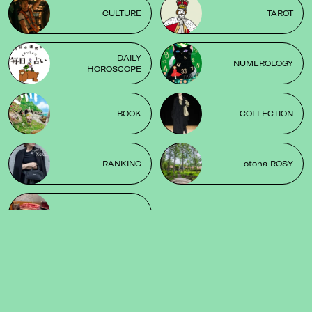
CULTURE
TAROT
DAILY
NUMEROLOGY
HOROSCOPE
BOOK
COLLECTION
RANKING
otona ROSY
MEGAMINOKAI