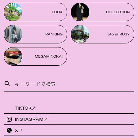
BOOK
COLLECTION
RANKING
otona ROSY
MEGAMINOKAI
TIKTOK
INSTAGRAM
X