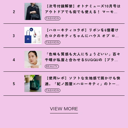
【次号付録解禁】オトナミューズ10月号は
2
アウトドアでも街でも使える
！
マーモッ
トの黒ショルダー
FASHION
【ハローキティコラボ】リボンを6個着け
3
たロクのキティちゃんにハウス オブ ロー
ゼの限定パケも
！
FASHION
「色味も質感も大人にちょうどいい」百々
4
千晴が私服と合わせるSUQQUの【ブラー
リクイド リップ】6選
BEAUTY
【使用レポ】ソフトな生地感で肩かけも快
5
適。「紀ノ国屋×ハローキティ」のトート
がガシガシ使えて最高です
！
FASHION
VIEW MORE