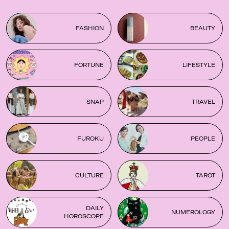
FASHION
BEAUTY
FORTUNE
LIFESTYLE
SNAP
TRAVEL
FUROKU
PEOPLE
CULTURE
TAROT
DAILY
NUMEROLOGY
HOROSCOPE