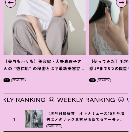
【美白もハリも】美容家・大野真理子さ
【使ってみた】毛穴
んの “杏仁肌” の秘密とは
？
最新美容習慣
感UPまで5つの機能
を徹底解説
！
の全方位ケア光美顔
PR
BEAUTY
PR
BEAUTY
 RANKING
WEEKLY RANKING
WEEK
【次号付録解禁】オトナミューズ10月号増
1
刊はメタリック素材が洒落てるマーモット
の保冷バッグ
FASHION