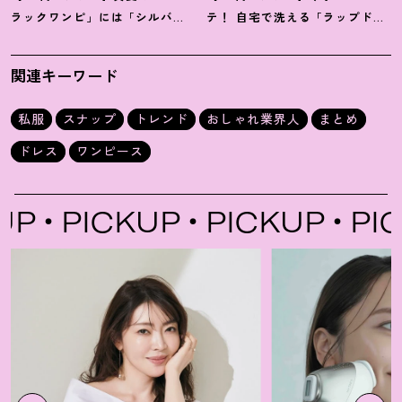
ラックワンピ」には「シルバー
テ
！
自宅で洗える「ラップドレ
小物」が断然映えます
！
｜佐藤
ス」にシャツを腰巻き｜内田志
果林さん
乃婦さん
関連キーワード
私服
スナップ
トレンド
おしゃれ業界人
まとめ
ドレス
ワンピース
PICKUP
PICKUP
PICK