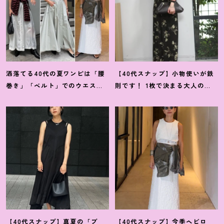
洒落てる40代の夏ワンピは「腰
【40代スナップ】小物使いが鉄
巻き」「ベルト」でのウエスト
則です
！
1枚で決まる大人の
マークがイイ
！
【スナップ7選】
「大胆柄ワンピ」｜古橋菜摘さ
ん
【40代スナップ】真夏の「ブ
【40代スナップ】今季ヘビロ