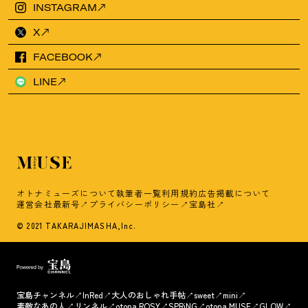
INSTAGRAM
X
FACEBOOK
LINE
オトナミューズについて
執筆者一覧
利用規約
広告掲載について
運営会社
最新号
プライバシーポリシー
宝島社
© 2021 TAKARAJIMASHA,Inc.
宝島チャンネル
InRed
大人のおしゃれ手帖
sweet
mini
素敵なあの人
リンネル
otona ROSY
SPRiNG
otona MUSE
GLOW