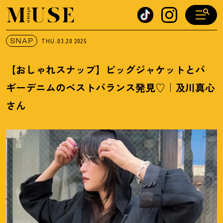
オトナミューズ ウェブ
SNAP
THU.03.20
2025
【おしゃれスナップ】ビッグジャケットとバ
ギーデニムのベストバランス発見♡｜及川真心
さん