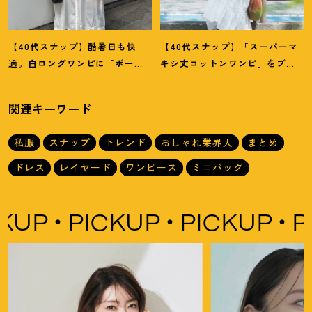
【40代スナップ】酷暑日も快
【40代スナップ】「スーパーマ
適。白ロングワンピに「ボー
キシ丈コットンワンピ」をブラ
ダーT腰巻き」で旬顔に
！
｜萩原
ウン小物で旬見せ
！
｜大野幸菜
美緒さん
さん
関連キーワード
私服
スナップ
トレンド
おしゃれ業界人
まとめ
ドレス
レイヤード
ワンピース
ミニバッグ
UP
PICKUP
PICKUP
PI