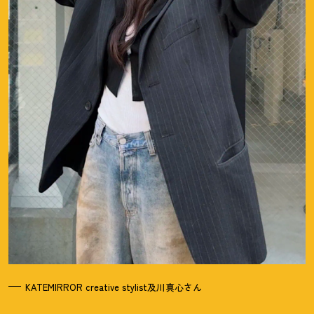
KATEMIRROR creative stylist及川真心さん