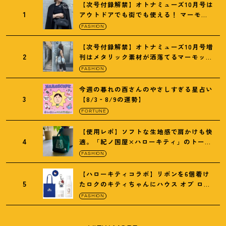
【次号付録解禁】オトナミューズ10月号は
1
アウトドアでも街でも使える
！
マーモッ
トの黒ショルダー
FASHION
【次号付録解禁】オトナミューズ10月号増
2
刊はメタリック素材が洒落てるマーモット
の保冷バッグ
FASHION
今週の暮れの酉さんのやさしすぎる星占い
3
【8/3‐8/9の運勢】
FORTUNE
【使用レポ】ソフトな生地感で肩かけも快
4
適。「紀ノ国屋×ハローキティ」のトート
がガシガシ使えて最高です
！
FASHION
【ハローキティコラボ】リボンを6個着け
5
たロクのキティちゃんにハウス オブ ロー
ゼの限定パケも
！
FASHION