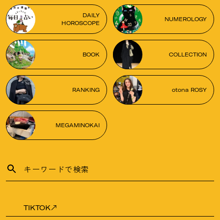
DAILY
NUMEROLOGY
HOROSCOPE
BOOK
COLLECTION
RANKING
otona ROSY
MEGAMINOKAI
TIKTOK