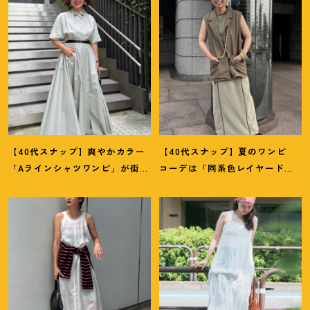
【40代スナップ】爽やかカラー
【40代スナップ】夏のワンピ
「Aラインシャツワンピ」が街で
コーデは「同系色レイヤード」
も旅先でも活躍
！
｜志波かよこ
でスッキリ決めて
！
｜仲林智佳
さん
さん