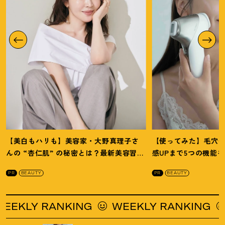
【美白もハリも】美容家・大野真理子さ
【使ってみた】毛穴
んの “杏仁肌” の秘密とは
？
最新美容習慣
感UPまで5つの機能
を徹底解説
！
の全方位ケア光美顔
PR
BEAUTY
PR
BEAUTY
KLY RANKING
WEEKLY RANKING
W