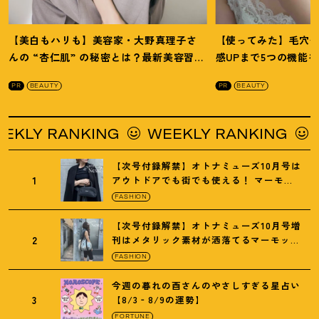
【美白もハリも】美容家・大野真理子さ
【使ってみた】毛穴
んの “杏仁肌” の秘密とは
？
最新美容習慣
感UPまで5つの機能
を徹底解説
！
の全方位ケア光美顔
PR
BEAUTY
PR
BEAUTY
Y RANKING
WEEKLY RANKING
WEE
【次号付録解禁】オトナミューズ10月号は
1
アウトドアでも街でも使える
！
マーモッ
トの黒ショルダー
FASHION
【次号付録解禁】オトナミューズ10月号増
2
刊はメタリック素材が洒落てるマーモット
の保冷バッグ
FASHION
今週の暮れの酉さんのやさしすぎる星占い
3
【8/3‐8/9の運勢】
FORTUNE