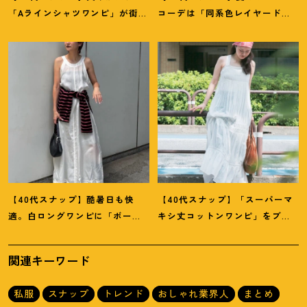
「Aラインシャツワンピ」が街で
コーデは「同系色レイヤード」
も旅先でも活躍
！
｜志波かよこ
でスッキリ決めて
！
｜仲林智佳
さん
さん
【40代スナップ】酷暑日も快
【40代スナップ】「スーパーマ
適。白ロングワンピに「ボー
キシ丈コットンワンピ」をブラ
ダーT腰巻き」で旬顔に
！
｜萩原
ウン小物で旬見せ
！
｜大野幸菜
美緒さん
さん
関連キーワード
私服
スナップ
トレンド
おしゃれ業界人
まとめ