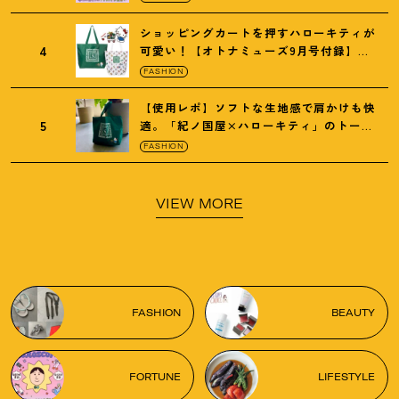
ショッピングカートを押すハローキティが
4
可愛い
！
【オトナミューズ9月号付録】紀
ノ国屋バッグ
FASHION
【使用レポ】ソフトな生地感で肩かけも快
5
適。「紀ノ国屋×ハローキティ」のトート
がガシガシ使えて最高です
！
FASHION
VIEW MORE
FASHION
BEAUTY
FORTUNE
LIFESTYLE