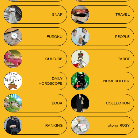
SNAP
TRAVEL
FUROKU
PEOPLE
CULTURE
TAROT
DAILY
NUMEROLOGY
HOROSCOPE
BOOK
COLLECTION
RANKING
otona ROSY