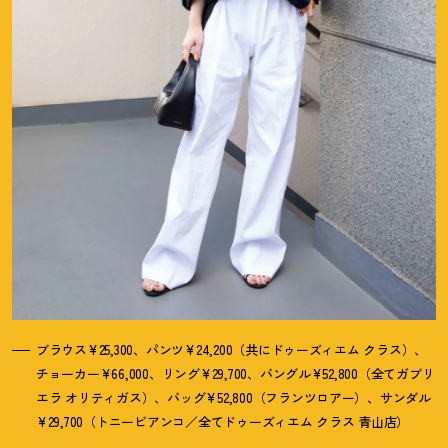
ブラウス¥25,300、パンツ¥24,200（共にドゥーズィエム クラス）、
チョーカー¥66,000、リング¥29,700、バングル¥52,800（全てガブリ
エラ オリティガス）、バッグ¥52,800（フランツロアー）、サンダル
¥29,700（トニービアンコ／全てドゥーズィエム クラス 青山店）