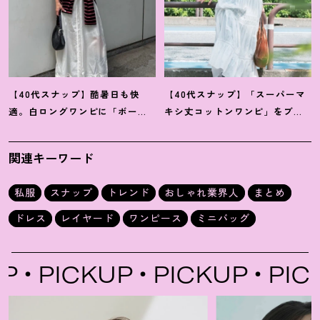
【40代スナップ】酷暑日も快
【40代スナップ】「スーパーマ
適。白ロングワンピに「ボー
キシ丈コットンワンピ」をブラ
ダーT腰巻き」で旬顔に
！
｜萩原
ウン小物で旬見せ
！
｜大野幸菜
美緒さん
さん
関連キーワード
私服
スナップ
トレンド
おしゃれ業界人
まとめ
ドレス
レイヤード
ワンピース
ミニバッグ
PICKUP
PICKUP
PICKU