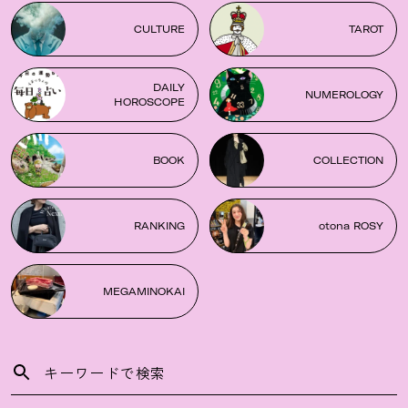
CULTURE
TAROT
DAILY
NUMEROLOGY
HOROSCOPE
BOOK
COLLECTION
RANKING
otona ROSY
MEGAMINOKAI