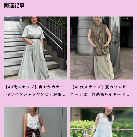
関連記事
【40代スナップ】爽やかカラー
【40代スナップ】夏のワンピ
「Aラインシャツワンピ」が街で
コーデは「同系色レイヤード」
も旅先でも活躍
！
｜志波かよこ
でスッキリ決めて
！
｜仲林智佳
さん
さん