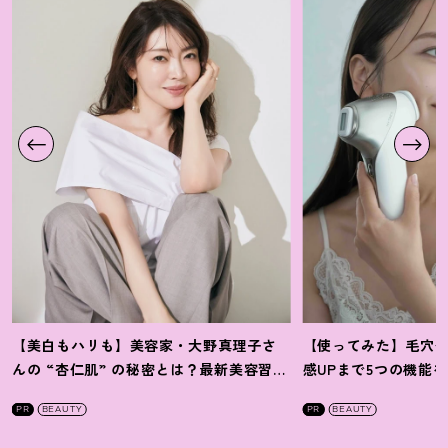
【美白もハリも】美容家・大野真理子さ
【使ってみた】毛穴
んの “杏仁肌” の秘密とは
？
最新美容習慣
感UPまで5つの機能
を徹底解説
！
の全方位ケア光美顔
PR
BEAUTY
PR
BEAUTY