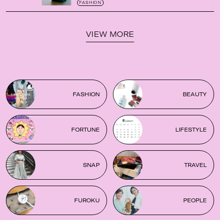
がガシガシ使えて最高です
！
FASHION
VIEW MORE
FASHION
BEAUTY
FORTUNE
LIFESTYLE
SNAP
TRAVEL
FUROKU
PEOPLE