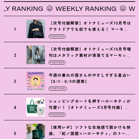
ANKING
WEEKLY RANKING
WEEKLY
【次号付録解禁】オトナミューズ10月号は
1
アウトドアでも街でも使える
！
マーモッ
トの黒ショルダー
FASHION
【次号付録解禁】オトナミューズ10月号増
2
刊はメタリック素材が洒落てるマーモット
の保冷バッグ
FASHION
今週の暮れの酉さんのやさしすぎる星占い
3
【8/3‐8/9の運勢】
FORTUNE
ショッピングカートを押すハローキティが
4
可愛い
！
【オトナミューズ9月号付録】紀
ノ国屋バッグ
FASHION
【使用レポ】ソフトな生地感で肩かけも快
5
適。「紀ノ国屋×ハローキティ」のトート