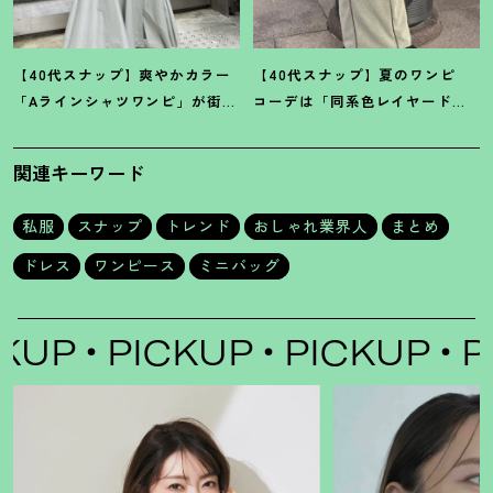
【40代スナップ】爽やかカラー
【40代スナップ】夏のワンピ
「Aラインシャツワンピ」が街で
コーデは「同系色レイヤード」
も旅先でも活躍
！
｜志波かよこ
でスッキリ決めて
！
｜仲林智佳
さん
さん
関連キーワード
私服
スナップ
トレンド
おしゃれ業界人
まとめ
ドレス
ワンピース
ミニバッグ
UP
PICKUP
PICKUP
PI