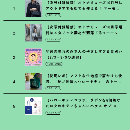
【次号付録解禁】オトナミューズ10月号は
1
アウトドアでも街でも使える
！
マーモッ
トの黒ショルダー
FASHION
【次号付録解禁】オトナミューズ10月号増
2
刊はメタリック素材が洒落てるマーモット
の保冷バッグ
FASHION
今週の暮れの酉さんのやさしすぎる星占い
3
【8/3‐8/9の運勢】
FORTUNE
【使用レポ】ソフトな生地感で肩かけも快
4
適。「紀ノ国屋×ハローキティ」のトート
がガシガシ使えて最高です
！
FASHION
【ハローキティコラボ】リボンを6個着け
5
たロクのキティちゃんにハウス オブ ロー
ゼの限定パケも
！
FASHION