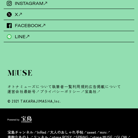
INSTAGRAM
X
FACEBOOK
LINE
オトナミューズについて
執筆者一覧
利用規約
広告掲載について
運営会社
最新号
プライバシーポリシー
宝島社
© 2021 TAKARAJIMASHA,Inc.
宝島チャンネル
InRed
大人のおしゃれ手帖
sweet
mini
素敵なあの人
リンネル
otona ROSY
SPRiNG
otona MUSE
GLOW