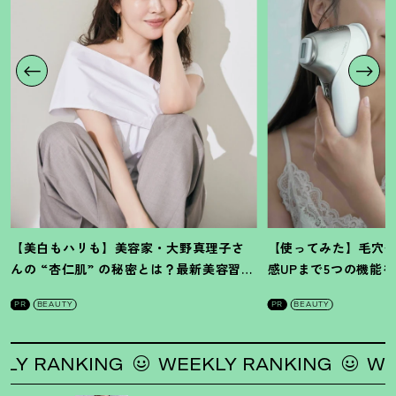
【美白もハリも】美容家・大野真理子さ
【使ってみた】毛穴
んの “杏仁肌” の秘密とは
？
最新美容習慣
感UPまで5つの機能
を徹底解説
！
の全方位ケア光美顔
PR
BEAUTY
PR
BEAUTY
 RANKING
WEEKLY RANKING
WEEK