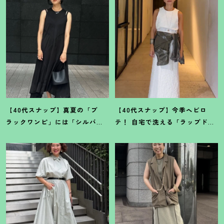
【40代スナップ】真夏の「ブ
【40代スナップ】今季ヘビロ
ラックワンピ」には「シルバー
テ
！
自宅で洗える「ラップドレ
小物」が断然映えます
！
｜佐藤
ス」にシャツを腰巻き｜内田志
果林さん
乃婦さん