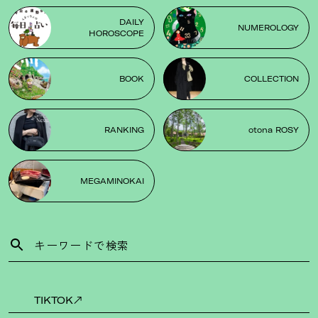
DAILY
NUMEROLOGY
HOROSCOPE
BOOK
COLLECTION
RANKING
otona ROSY
MEGAMINOKAI
TIKTOK