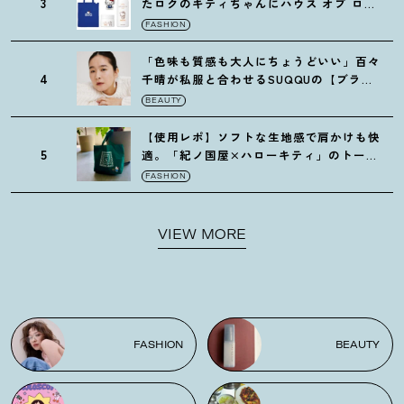
3
たロクのキティちゃんにハウス オブ ロー
ゼの限定パケも
！
FASHION
「色味も質感も大人にちょうどいい」百々
4
千晴が私服と合わせるSUQQUの【ブラー
リクイド リップ】6選
BEAUTY
【使用レポ】ソフトな生地感で肩かけも快
5
適。「紀ノ国屋×ハローキティ」のトート
がガシガシ使えて最高です
！
FASHION
VIEW MORE
FASHION
BEAUTY