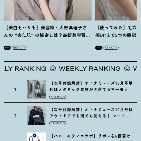
【美白もハリも】美容家・大野真理子さ
【使ってみた】毛穴
んの “杏仁肌” の秘密とは
？
最新美容習慣
感UPまで5つの機能
を徹底解説
！
の全方位ケア光美顔
PR
BEAUTY
PR
BEAUTY
RANKING
WEEKLY RANKING
WEEKL
【次号付録解禁】オトナミューズ10月号増
1
刊はメタリック素材が洒落てるマーモット
の保冷バッグ
FASHION
【次号付録解禁】オトナミューズ10月号は
2
アウトドアでも街でも使える
！
マーモッ
トの黒ショルダー
FASHION
【ハローキティコラボ】リボンを6個着け