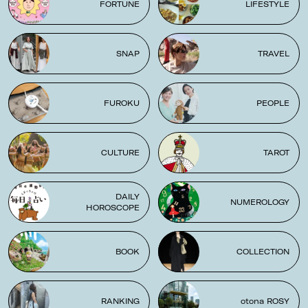
FORTUNE
LIFESTYLE
SNAP
TRAVEL
FUROKU
PEOPLE
CULTURE
TAROT
DAILY
NUMEROLOGY
HOROSCOPE
BOOK
COLLECTION
RANKING
otona ROSY