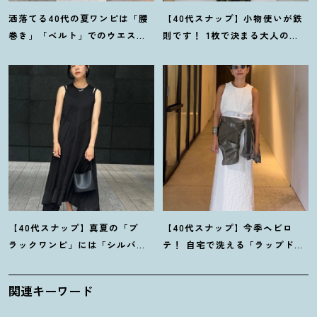
洒落てる40代の夏ワンピは「腰
【40代スナップ】小物使いが鉄
巻き」「ベルト」でのウエスト
則です
！
1枚で決まる大人の
マークがイイ
！
【スナップ7選】
「大胆柄ワンピ」｜古橋菜摘さ
ん
【40代スナップ】真夏の「ブ
【40代スナップ】今季ヘビロ
ラックワンピ」には「シルバー
テ
！
自宅で洗える「ラップドレ
小物」が断然映えます
！
｜佐藤
ス」にシャツを腰巻き｜内田志
果林さん
乃婦さん
関連キーワード