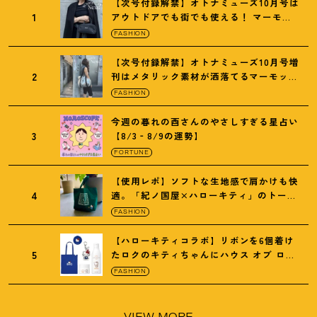
【次号付録解禁】オトナミューズ10月号は
1
アウトドアでも街でも使える
！
マーモッ
トの黒ショルダー
FASHION
【次号付録解禁】オトナミューズ10月号増
2
刊はメタリック素材が洒落てるマーモット
の保冷バッグ
FASHION
今週の暮れの酉さんのやさしすぎる星占い
3
【8/3‐8/9の運勢】
FORTUNE
【使用レポ】ソフトな生地感で肩かけも快
4
適。「紀ノ国屋×ハローキティ」のトート
がガシガシ使えて最高です
！
FASHION
【ハローキティコラボ】リボンを6個着け
5
たロクのキティちゃんにハウス オブ ロー
ゼの限定パケも
！
FASHION
VIEW MORE