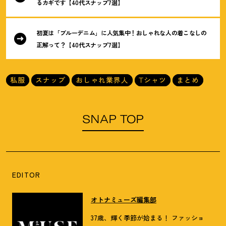
るカギです【40代スナップ7選】
初夏は「ブルーデニム」に人気集中
！
おしゃれな人の着こなしの
正解って
？
【40代スナップ7選】
私服
スナップ
おしゃれ業界人
Tシャツ
まとめ
SNAP TOP
EDITOR
オトナミューズ編集部
37歳、輝く季節が始まる！ ファッショ