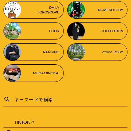
DAILY
NUMEROLOGY
HOROSCOPE
BOOK
COLLECTION
RANKING
otona ROSY
MEGAMINOKAI
TIKTOK