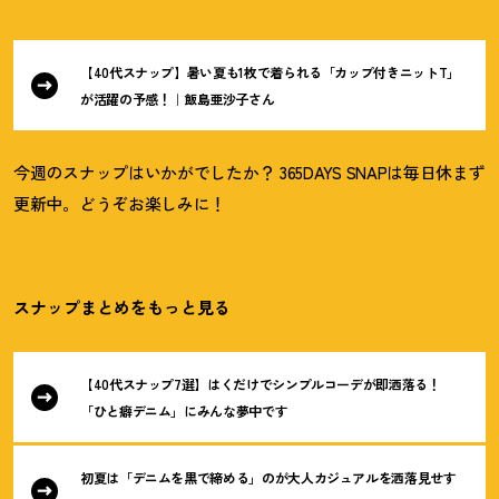
【40代スナップ】暑い夏も1枚で着られる「カップ付きニットT」
が活躍の予感
！
｜飯島亜沙子さん
今週のスナップはいかがでしたか
？
365DAYS SNAPは毎日休まず
更新中。どうぞお楽しみに
！
スナップまとめをもっと見る
【40代スナップ7選】はくだけでシンプルコーデが即洒落る
！
「ひと癖デニム」にみんな夢中です
初夏は「デニムを黒で締める」のが大人カジュアルを洒落見せす