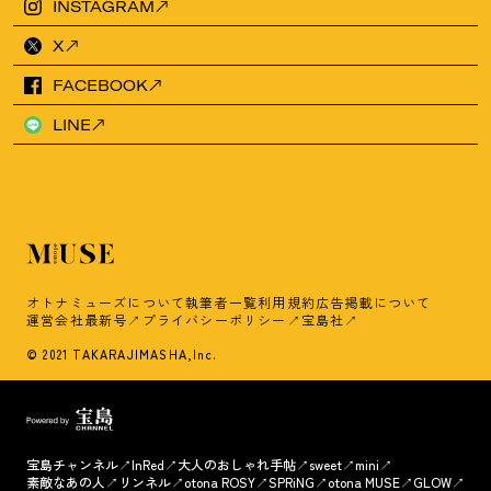
INSTAGRAM
X
FACEBOOK
LINE
オトナミューズについて
執筆者一覧
利用規約
広告掲載について
運営会社
最新号
プライバシーポリシー
宝島社
© 2021 TAKARAJIMASHA,Inc.
宝島チャンネル
InRed
大人のおしゃれ手帖
sweet
mini
素敵なあの人
リンネル
otona ROSY
SPRiNG
otona MUSE
GLOW