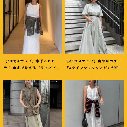
【40代スナップ】今季ヘビロ
【40代スナップ】爽やかカラー
テ
！
自宅で洗える「ラップドレ
「Aラインシャツワンピ」が街で
ス」にシャツを腰巻き｜内田志
も旅先でも活躍
！
｜志波かよこ
乃婦さん
さん