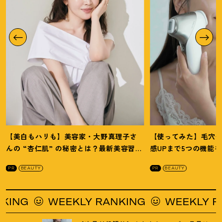
【美白もハリも】美容家・大野真理子さ
【使ってみた】毛穴
んの “杏仁肌” の秘密とは
？
最新美容習慣
感UPまで5つの機能
を徹底解説
！
の全方位ケア光美顔
PR
BEAUTY
PR
BEAUTY
WEEKLY RANKING
WEEKLY RANKING