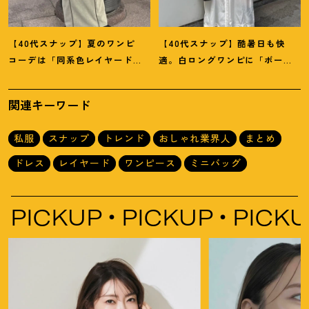
【40代スナップ】夏のワンピ
【40代スナップ】酷暑日も快
コーデは「同系色レイヤード」
適。白ロングワンピに「ボー
でスッキリ決めて
！
｜仲林智佳
ダーT腰巻き」で旬顔に
！
｜萩原
さん
美緒さん
関連キーワード
私服
スナップ
トレンド
おしゃれ業界人
まとめ
ドレス
レイヤード
ワンピース
ミニバッグ
UP
PICKUP
PICKUP
PI