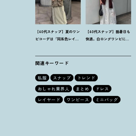
【40代スナップ】夏のワン
【40代スナップ】酷暑日も
ピコーデは「同系色レイ
快適。白ロングワンピに
ヤード」でスッキリ決め
「ボーダーT腰巻き」で旬
て
！
｜仲林智佳さん
顔に
！
｜萩原美緒さん
関連キーワード
私服
スナップ
トレンド
おしゃれ業界人
まとめ
ドレス
レイヤード
ワンピース
ミニバッグ