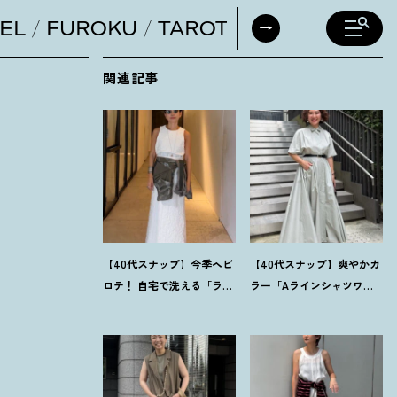
EL
FUROKU
TAROT
DAILY HORO
関連記事
【40代スナップ】今季ヘビ
【40代スナップ】爽やかカ
ロテ
！
自宅で洗える「ラッ
ラー「Aラインシャツワン
プドレス」にシャツを腰巻
ピ」が街でも旅先でも活
き｜内田志乃婦さん
躍
！
｜志波かよこさん