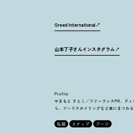
Greed International
山本了子さんインスタグラム
Profile
やまもと さとこ／フリーランスPR、デ
ら、フードスタイリングなど食にまつわる
私服
スナップ
ブーツ