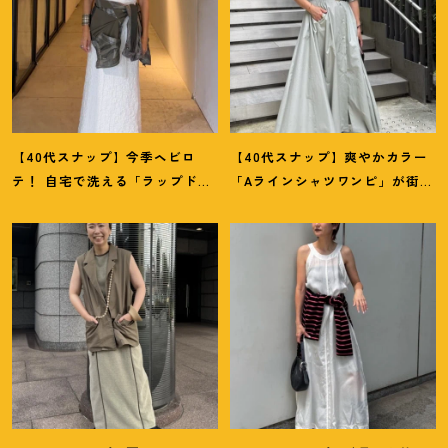
【40代スナップ】今季ヘビロ
【40代スナップ】爽やかカラー
テ
！
自宅で洗える「ラップドレ
「Aラインシャツワンピ」が街で
ス」にシャツを腰巻き｜内田志
も旅先でも活躍
！
｜志波かよこ
乃婦さん
さん