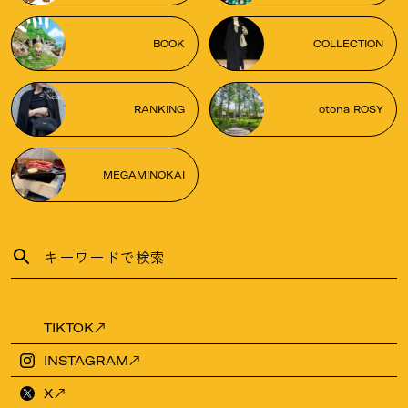
BOOK
COLLECTION
RANKING
otona ROSY
MEGAMINOKAI
TIKTOK
INSTAGRAM
X