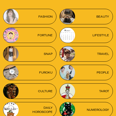
FASHION
BEAUTY
FORTUNE
LIFESTYLE
SNAP
TRAVEL
FUROKU
PEOPLE
CULTURE
TAROT
DAILY
NUMEROLOGY
HOROSCOPE