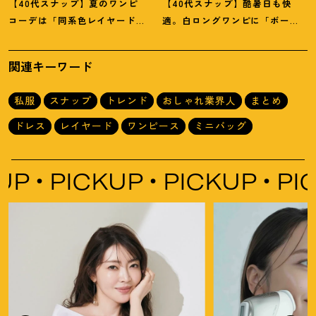
【40代スナップ】夏のワンピ
【40代スナップ】酷暑日も快
コーデは「同系色レイヤード」
適。白ロングワンピに「ボー
でスッキリ決めて
！
｜仲林智佳
ダーT腰巻き」で旬顔に
！
｜萩原
さん
美緒さん
関連キーワード
私服
スナップ
トレンド
おしゃれ業界人
まとめ
ドレス
レイヤード
ワンピース
ミニバッグ
PICKUP
PICKUP
PICK