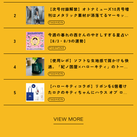
【次号付録解禁】オトナミューズ10月号増
2
刊はメタリック素材が洒落てるマーモット
の保冷バッグ
FASHION
今週の暮れの酉さんのやさしすぎる星占い
3
【8/3‐8/9の運勢】
FORTUNE
【使用レポ】ソフトな生地感で肩かけも快
4
適。「紀ノ国屋×ハローキティ」のトート
がガシガシ使えて最高です
！
FASHION
【ハローキティコラボ】リボンを6個着け
5
たロクのキティちゃんにハウス オブ ロー
ゼの限定パケも
！
FASHION
VIEW MORE