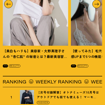
【美白もハリも】美容家・大野真理子さ
【使ってみた】毛穴
んの “杏仁肌” の秘密とは
？
最新美容習慣
感UPまで5つの機能
を徹底解説
！
の全方位ケア光美顔
PR
BEAUTY
PR
BEAUTY
NKING
WEEKLY RANKING
WEEKLY 
【次号付録解禁】オトナミューズ10月号は
1
アウトドアでも街でも使える
！
マーモッ
トの黒ショルダー
FASHION