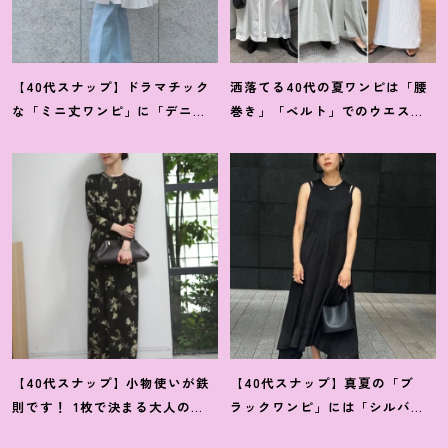
【40代スナップ】ドラマチック
洒落てる40代の夏ワンピは「腰
な「ミニ丈ワンピ」に「デニ
巻き」「ベルト」でのウエスト
ム」で甘さ控えめが気分
！
｜林
マークがイイ
！
【スナップ7選】
夏紀さん
【40代スナップ】小物使いが鉄
【40代スナップ】真夏の「ブ
則です
！
1枚で決まる大人の
ラックワンピ」には「シルバー
「大胆柄ワンピ」｜古橋菜摘さ
小物」が断然映えます
！
｜佐藤