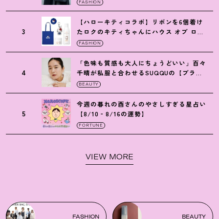
トの黒ショルダー
FASHION
【ハローキティコラボ】リボンを6個着け
3
たロクのキティちゃんにハウス オブ ロー
ゼの限定パケも
！
FASHION
「色味も質感も大人にちょうどいい」百々
4
千晴が私服と合わせるSUQQUの【ブラー
リクイド リップ】6選
BEAUTY
今週の暮れの酉さんのやさしすぎる星占い
5
【8/10‐8/16の運勢】
FORTUNE
VIEW MORE
FASHION
BEAUTY