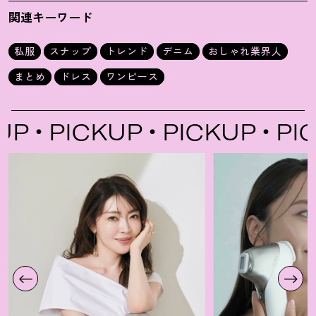
ん
果林さん
関連キーワード
私服
スナップ
トレンド
デニム
おしゃれ業界人
まとめ
ドレス
ワンピース
PICKUP
PICKUP
PICK