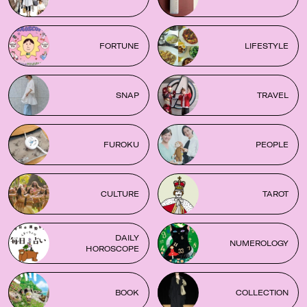
FORTUNE
LIFESTYLE
SNAP
TRAVEL
FUROKU
PEOPLE
CULTURE
TAROT
DAILY
NUMEROLOGY
HOROSCOPE
BOOK
COLLECTION