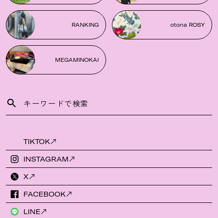
RANKING
otona ROSY
MEGAMINOKAI
TIKTOK
INSTAGRAM
X
FACEBOOK
LINE