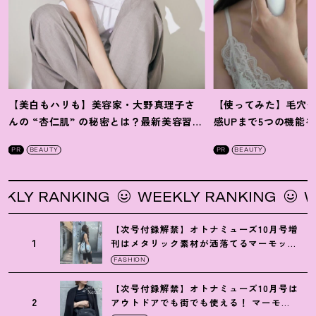
【美白もハリも】美容家・大野真理子さ
【使ってみた】毛穴
んの “杏仁肌” の秘密とは
？
最新美容習慣
感UPまで5つの機能
を徹底解説
！
の全方位ケア光美顔
PR
BEAUTY
PR
BEAUTY
Y RANKING
WEEKLY RANKING
WEEK
【次号付録解禁】オトナミューズ10月号増
1
刊はメタリック素材が洒落てるマーモット
の保冷バッグ
FASHION
【次号付録解禁】オトナミューズ10月号は
2
アウトドアでも街でも使える
！
マーモッ