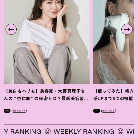
【美白もハリも】美容家・大野真理子さ
【使ってみた】毛穴
んの “杏仁肌” の秘密とは
？
最新美容習慣
感UPまで5つの機能
を徹底解説
！
の全方位ケア光美顔
PR
BEAUTY
PR
BEAUTY
RANKING
WEEKLY RANKING
WEEKL