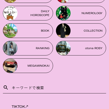
DAILY
NUMEROLOGY
HOROSCOPE
BOOK
COLLECTION
RANKING
otona ROSY
MEGAMINOKAI
TIKTOK