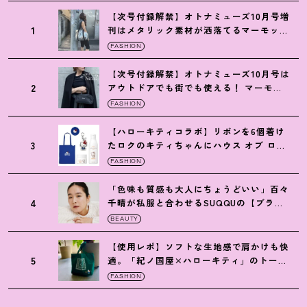
【次号付録解禁】オトナミューズ10月号増
1
刊はメタリック素材が洒落てるマーモット
の保冷バッグ
FASHION
【次号付録解禁】オトナミューズ10月号は
2
アウトドアでも街でも使える
！
マーモッ
トの黒ショルダー
FASHION
【ハローキティコラボ】リボンを6個着け
3
たロクのキティちゃんにハウス オブ ロー
ゼの限定パケも
！
FASHION
「色味も質感も大人にちょうどいい」百々
4
千晴が私服と合わせるSUQQUの【ブラー
リクイド リップ】6選
BEAUTY
【使用レポ】ソフトな生地感で肩かけも快
5
適。「紀ノ国屋×ハローキティ」のトート
がガシガシ使えて最高です
！
FASHION