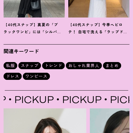
【40代スナップ】真夏の「ブ
【40代スナップ】今季ヘビロ
ラックワンピ」には「シルバー
テ
！
自宅で洗える「ラップドレ
小物」が断然映えます
！
｜佐藤
ス」にシャツを腰巻き｜内田志
果林さん
乃婦さん
関連キーワード
私服
スナップ
トレンド
おしゃれ業界人
まとめ
ドレス
ワンピース
PICKUP
PICKUP
PICKU