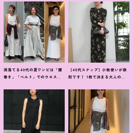
洒落てる40代の夏ワンピは「腰
【40代スナップ】小物使いが鉄
巻き」「ベルト」でのウエスト
則です
！
1枚で決まる大人の
マークがイイ
！
【スナップ7選】
「大胆柄ワンピ」｜古橋菜摘さ
ん