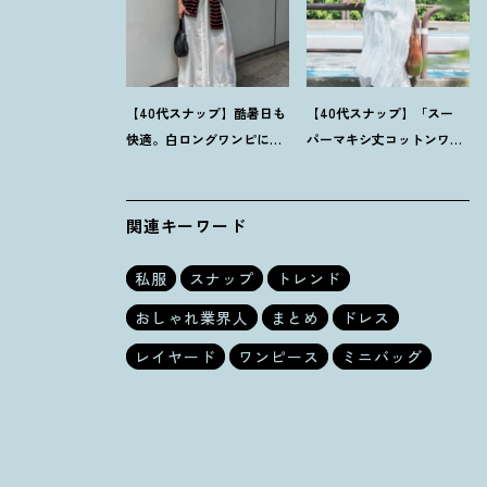
【40代スナップ】酷暑日も
【40代スナップ】「スー
快適。白ロングワンピに
パーマキシ丈コットンワン
「ボーダーT腰巻き」で旬
ピ」をブラウン小物で旬見
顔に
！
｜萩原美緒さん
せ
！
｜大野幸菜さん
関連キーワード
私服
スナップ
トレンド
おしゃれ業界人
まとめ
ドレス
レイヤード
ワンピース
ミニバッグ