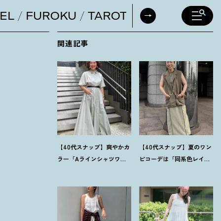
EL
FUROKU
TAROT
DAILY HORO
関連記事
【40代スナップ】爽やかカ
【40代スナップ】夏のワン
ラー「Aラインシャツワン
ピコーデは「同系色レイ
ピ」が街でも旅先でも活
ヤード」でスッキリ決め
躍
！
｜志波かよこさん
て
！
｜仲林智佳さん