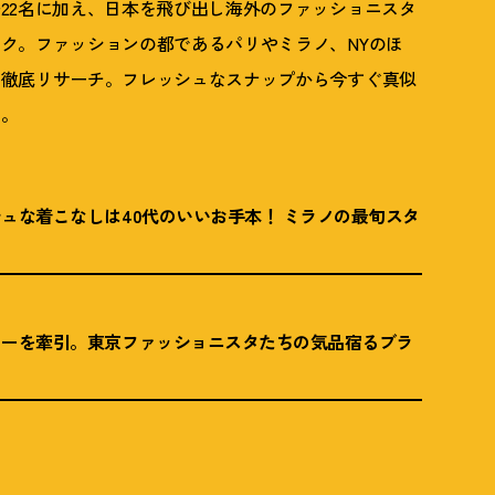
22名に加え、日本を飛び出し海外のファッショニスタ
ク。ファッションの都であるパリやミラノ、NYのほ
も徹底リサーチ。フレッシュなスナップから今すぐ真似
て。
シュな着こなしは40代のいいお手本
！
ミラノの最旬スタ
リーを牽引。東京ファッショニスタたちの気品宿るブラ