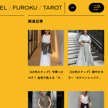
EL
FUROKU
TAROT
DAILY HORO
関連記事
【40代スナップ】今季ヘビ
【40代スナップ】爽やかカ
ロテ
！
自宅で洗える「ラッ
ラー「Aラインシャツワン
プドレス」にシャツを腰巻
ピ」が街でも旅先でも活
き｜内田志乃婦さん
躍
！
｜志波かよこさん