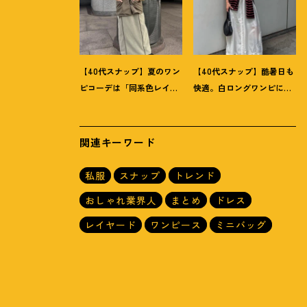
【40代スナップ】夏のワン
【40代スナップ】酷暑日も
ピコーデは「同系色レイ
快適。白ロングワンピに
ヤード」でスッキリ決め
「ボーダーT腰巻き」で旬
て
！
｜仲林智佳さん
顔に
！
｜萩原美緒さん
関連キーワード
私服
スナップ
トレンド
おしゃれ業界人
まとめ
ドレス
レイヤード
ワンピース
ミニバッグ