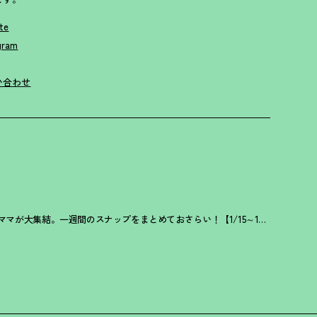
te
gram
い合わせ
ママが大集結。一週間のスナップをまとめておさらい
！
【1/15～1/21】