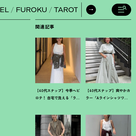
EL
FUROKU
TAROT
DAILY HORO
関連記事
【40代スナップ】今季ヘビ
【40代スナップ】爽やかカ
ロテ
！
自宅で洗える「ラッ
ラー「Aラインシャツワン
プドレス」にシャツを腰巻
ピ」が街でも旅先でも活
き｜内田志乃婦さん
躍
！
｜志波かよこさん