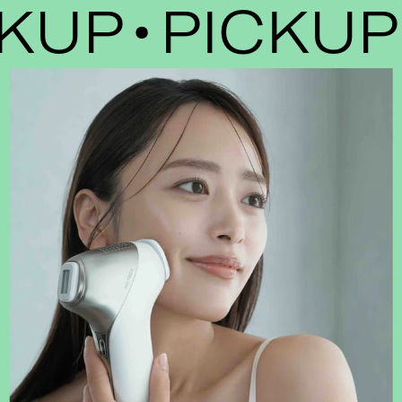
UP
PICKUP