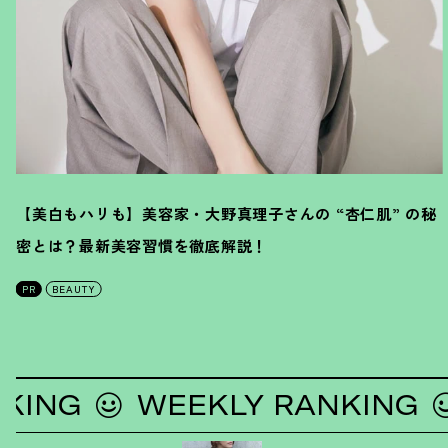
【美白もハリも】美容家・大野真理子さんの “杏仁肌” の秘
密とは
？
最新美容習慣を徹底解説
！
PR
BEAUTY
G
WEEKLY RANKING
WE