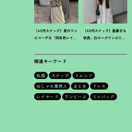
【40代スナップ】夏のワン
【40代スナップ】酷暑日も
ピコーデは「同系色レイ
快適。白ロングワンピに
ヤード」でスッキリ決め
「ボーダーT腰巻き」で旬
て
！
｜仲林智佳さん
顔に
！
｜萩原美緒さん
関連キーワード
私服
スナップ
トレンド
おしゃれ業界人
まとめ
ドレス
レイヤード
ワンピース
ミニバッグ