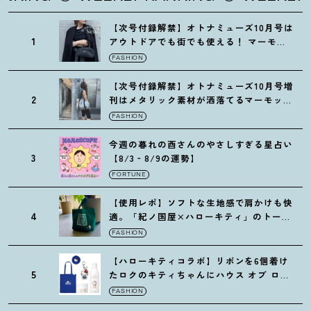
【次号付録解禁】オトナミューズ10月号は
1
アウトドアでも街でも使える
！
マーモッ
トの黒ショルダー
FASHION
【次号付録解禁】オトナミューズ10月号増
2
刊はメタリック素材が洒落てるマーモット
の保冷バッグ
FASHION
今週の暮れの酉さんのやさしすぎる星占い
3
【8/3‐8/9の運勢】
FORTUNE
【使用レポ】ソフトな生地感で肩かけも快
4
適。「紀ノ国屋×ハローキティ」のトート
がガシガシ使えて最高です
！
FASHION
【ハローキティコラボ】リボンを6個着け
5
たロクのキティちゃんにハウス オブ ロー
ゼの限定パケも
！
FASHION