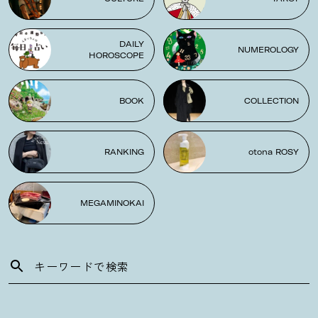
DAILY
NUMEROLOGY
HOROSCOPE
BOOK
COLLECTION
RANKING
otona ROSY
MEGAMINOKAI