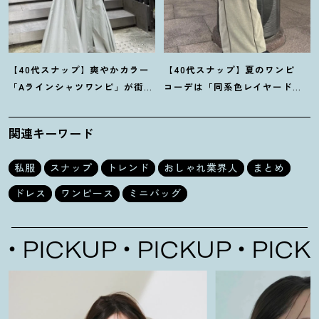
【40代スナップ】爽やかカラー
【40代スナップ】夏のワンピ
「Aラインシャツワンピ」が街で
コーデは「同系色レイヤード」
も旅先でも活躍
！
｜志波かよこ
でスッキリ決めて
！
｜仲林智佳
さん
さん
関連キーワード
私服
スナップ
トレンド
おしゃれ業界人
まとめ
ドレス
ワンピース
ミニバッグ
KUP
PICKUP
PICKUP
P