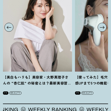
【美白もハリも】美容家・大野真理子さ
【使ってみた】毛穴
んの “杏仁肌” の秘密とは
？
最新美容習慣
感UPまで5つの機能
を徹底解説
！
の全方位ケア光美顔
PR
BEAUTY
PR
BEAUTY
WEEKLY RANKING
WEEKLY RANKING