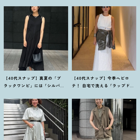
【40代スナップ】真夏の「ブ
【40代スナップ】今季ヘビロ
ラックワンピ」には「シルバー
テ
！
自宅で洗える「ラップドレ
小物」が断然映えます
！
｜佐藤
ス」にシャツを腰巻き｜内田志
果林さん
乃婦さん