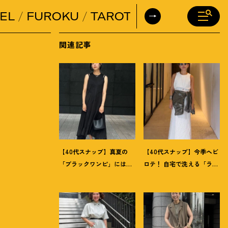
EL
FUROKU
TAROT
DAILY HORO
関連記事
【40代スナップ】真夏の
【40代スナップ】今季ヘビ
「ブラックワンピ」には
ロテ
！
自宅で洗える「ラッ
「シルバー小物」が断然映
プドレス」にシャツを腰巻
えます
！
｜佐藤果林さん
き｜内田志乃婦さん