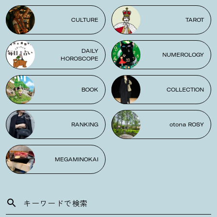
CULTURE
TAROT
DAILY
NUMEROLOGY
HOROSCOPE
BOOK
COLLECTION
RANKING
otona ROSY
MEGAMINOKAI