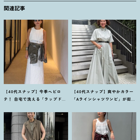
関連記事
【40代スナップ】今季ヘビロ
【40代スナップ】爽やかカラー
テ
！
自宅で洗える「ラップドレ
「Aラインシャツワンピ」が街で
ス」にシャツを腰巻き｜内田志
も旅先でも活躍
！
｜志波かよこ
乃婦さん
さん