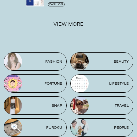
ゼの限定パケも
！
FASHION
VIEW MORE
FASHION
BEAUTY
FORTUNE
LIFESTYLE
SNAP
TRAVEL
FUROKU
PEOPLE