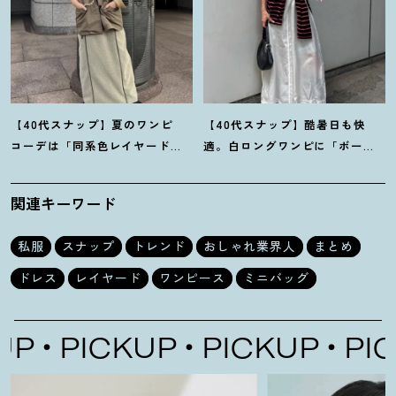
【40代スナップ】夏のワンピ
【40代スナップ】酷暑日も快
コーデは「同系色レイヤード」
適。白ロングワンピに「ボー
でスッキリ決めて
！
｜仲林智佳
ダーT腰巻き」で旬顔に
！
｜萩原
さん
美緒さん
関連キーワード
私服
スナップ
トレンド
おしゃれ業界人
まとめ
ドレス
レイヤード
ワンピース
ミニバッグ
PICKUP
PICKUP
PICK