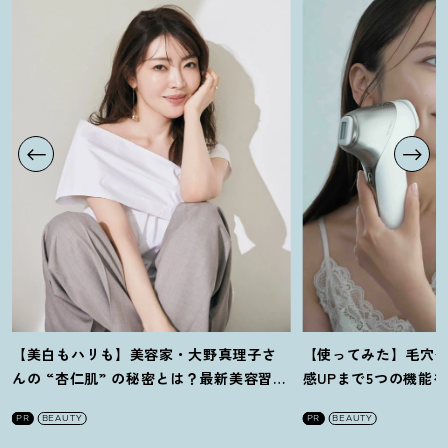
【美白もハリも】美容家・大野真理子さ
【使ってみた】毛穴
んの “杏仁肌” の秘密とは
？
最新美容習慣
感UPまで5つの機能
を徹底解説
！
の全方位ケア光美顔
PR
BEAUTY
PR
BEAUTY