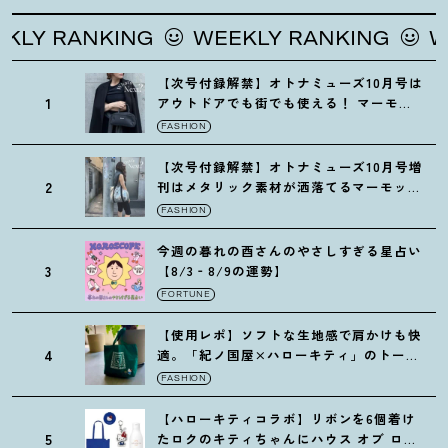
 RANKING
WEEKLY RANKING
WEEK
【次号付録解禁】オトナミューズ10月号は
1
アウトドアでも街でも使える
！
マーモッ
トの黒ショルダー
FASHION
【次号付録解禁】オトナミューズ10月号増
2
刊はメタリック素材が洒落てるマーモット
の保冷バッグ
FASHION
今週の暮れの酉さんのやさしすぎる星占い
3
【8/3‐8/9の運勢】
FORTUNE
【使用レポ】ソフトな生地感で肩かけも快
4
適。「紀ノ国屋×ハローキティ」のトート
がガシガシ使えて最高です
！
FASHION
【ハローキティコラボ】リボンを6個着け
5
たロクのキティちゃんにハウス オブ ロー