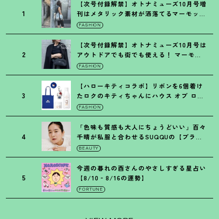
【次号付録解禁】オトナミューズ10月号増
1
刊はメタリック素材が洒落てるマーモット
の保冷バッグ
FASHION
【次号付録解禁】オトナミューズ10月号は
2
アウトドアでも街でも使える
！
マーモッ
トの黒ショルダー
FASHION
【ハローキティコラボ】リボンを6個着け
3
たロクのキティちゃんにハウス オブ ロー
ゼの限定パケも
！
FASHION
「色味も質感も大人にちょうどいい」百々
4
千晴が私服と合わせるSUQQUの【ブラー
リクイド リップ】6選
BEAUTY
今週の暮れの酉さんのやさしすぎる星占い
5
【8/10‐8/16の運勢】
FORTUNE