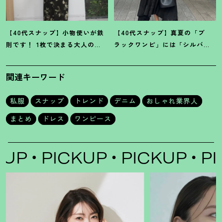
【40代スナップ】小物使いが鉄
【40代スナップ】真夏の「ブ
則です
！
1枚で決まる大人の
ラックワンピ」には「シルバー
「大胆柄ワンピ」｜古橋菜摘さ
小物」が断然映えます
！
｜佐藤
ん
果林さん
関連キーワード
私服
スナップ
トレンド
デニム
おしゃれ業界人
まとめ
ドレス
ワンピース
P
PICKUP
PICKUP
PIC