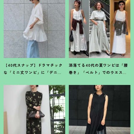
【40代スナップ】ドラマチック
洒落てる40代の夏ワンピは「腰
な「ミニ丈ワンピ」に「デニ
巻き」「ベルト」でのウエスト
ム」で甘さ控えめが気分
！
｜林
マークがイイ
！
【スナップ7選】
夏紀さん