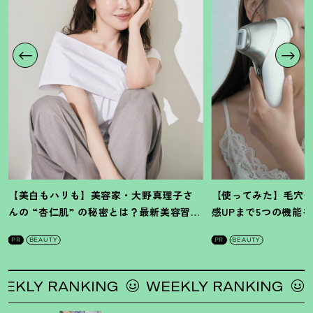
【美白もハリも】美容家・大野真理子さ
【使ってみた】毛穴
んの “杏仁肌” の秘密とは
？
最新美容習慣
感UPまで5つの機能
を徹底解説
！
の全方位ケア光美顔
PR
BEAUTY
PR
BEAUTY
Y RANKING
WEEKLY RANKING
WEE