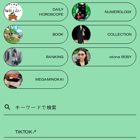
DAILY
NUMEROLOGY
HOROSCOPE
BOOK
COLLECTION
RANKING
otona ROSY
MEGAMINOKAI
TIKTOK