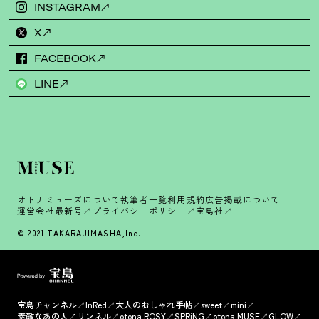
INSTAGRAM
X
FACEBOOK
LINE
オトナミューズについて
執筆者一覧
利用規約
広告掲載について
運営会社
最新号
プライバシーポリシー
宝島社
© 2021 TAKARAJIMASHA,Inc.
宝島チャンネル
InRed
大人のおしゃれ手帖
sweet
mini
素敵なあの人
リンネル
otona ROSY
SPRiNG
otona MUSE
GLOW