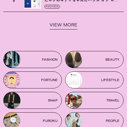
5
たロクのキティちゃんにハウス オブ ロー
ゼの限定パケも
！
FASHION
VIEW MORE
FASHION
BEAUTY
FORTUNE
LIFESTYLE
SNAP
TRAVEL
FUROKU
PEOPLE