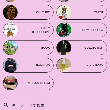
CULTURE
TAROT
DAILY
NUMEROLOGY
HOROSCOPE
BOOK
COLLECTION
RANKING
otona ROSY
MEGAMINOKAI