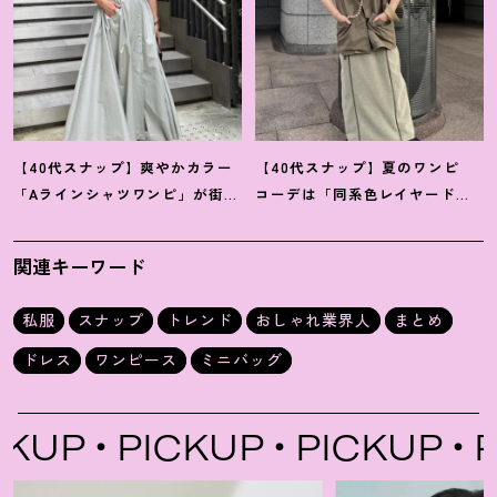
【40代スナップ】爽やかカラー
【40代スナップ】夏のワンピ
「Aラインシャツワンピ」が街で
コーデは「同系色レイヤード」
も旅先でも活躍
！
｜志波かよこ
でスッキリ決めて
！
｜仲林智佳
さん
さん
関連キーワード
私服
スナップ
トレンド
おしゃれ業界人
まとめ
ドレス
ワンピース
ミニバッグ
UP
PICKUP
PICKUP
PI