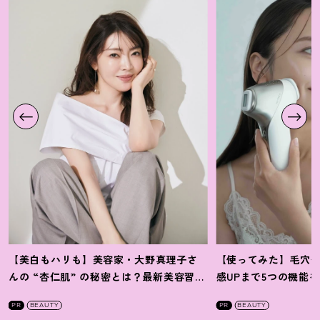
【美白もハリも】美容家・大野真理子さ
【使ってみた】毛穴
んの “杏仁肌” の秘密とは
？
最新美容習慣
感UPまで5つの機能
を徹底解説
！
の全方位ケア光美顔
PR
BEAUTY
PR
BEAUTY