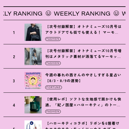
 RANKING
WEEKLY RANKING
WEEK
【次号付録解禁】オトナミューズ10月号は
1
アウトドアでも街でも使える
！
マーモッ
トの黒ショルダー
FASHION
【次号付録解禁】オトナミューズ10月号増
2
刊はメタリック素材が洒落てるマーモット
の保冷バッグ
FASHION
今週の暮れの酉さんのやさしすぎる星占い
3
【8/3‐8/9の運勢】
FORTUNE
【使用レポ】ソフトな生地感で肩かけも快
4
適。「紀ノ国屋×ハローキティ」のトート
がガシガシ使えて最高です
！
FASHION
【ハローキティコラボ】リボンを6個着け