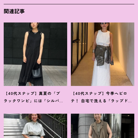
関連記事
【40代スナップ】真夏の「ブ
【40代スナップ】今季ヘビロ
ラックワンピ」には「シルバー
テ
！
自宅で洗える「ラップドレ
小物」が断然映えます
！
｜佐藤
ス」にシャツを腰巻き｜内田志
果林さん
乃婦さん