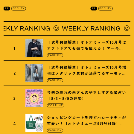
を徹底解説
！
の全方位ケア光美顔
PR
BEAUTY
PR
BEAUTY
LY RANKING
WEEKLY RANKING
WE
【次号付録解禁】オトナミューズ10月号は
1
アウトドアでも街でも使える
！
マーモッ
トの黒ショルダー
FASHION
【次号付録解禁】オトナミューズ10月号増
2
刊はメタリック素材が洒落てるマーモット
の保冷バッグ
FASHION
今週の暮れの酉さんのやさしすぎる星占い
3
【8/3‐8/9の運勢】
FORTUNE
ショッピングカートを押すハローキティが
4
可愛い
！
【オトナミューズ9月号付録】紀
ノ国屋バッグ
FASHION