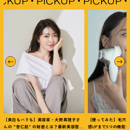
CKUP
PICKUP
PICKUP
P
【美白もハリも】美容家・大野真理子さ
【使ってみた】毛穴
んの “杏仁肌” の秘密とは
？
最新美容習慣
感UPまで5つの機能