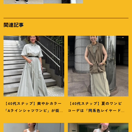
関連記事
【40代スナップ】爽やかカラー
【40代スナップ】夏のワンピ
「Aラインシャツワンピ」が街で
コーデは「同系色レイヤード」
も旅先でも活躍
！
｜志波かよこ
でスッキリ決めて
！
｜仲林智佳
さん
さん