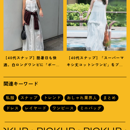
【40代スナップ】酷暑日も快
【40代スナップ】「スーパーマ
適。白ロングワンピに「ボー
キシ丈コットンワンピ」をブラ
ダーT腰巻き」で旬顔に
！
｜萩原
ウン小物で旬見せ
！
｜大野幸菜
美緒さん
さん
関連キーワード
私服
スナップ
トレンド
おしゃれ業界人
まとめ
ドレス
レイヤード
ワンピース
ミニバッグ