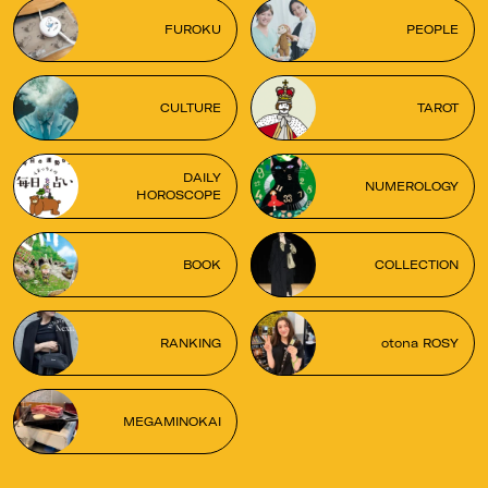
FUROKU
PEOPLE
CULTURE
TAROT
DAILY
NUMEROLOGY
HOROSCOPE
BOOK
COLLECTION
RANKING
otona ROSY
MEGAMINOKAI