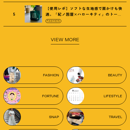
【使用レポ】ソフトな生地感で肩かけも快
5
適。「紀ノ国屋×ハローキティ」のトート
がガシガシ使えて最高です
！
FASHION
VIEW MORE
FASHION
BEAUTY
FORTUNE
LIFESTYLE
SNAP
TRAVEL