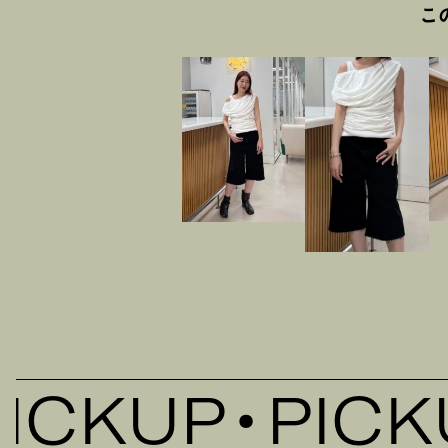
こ
CKUP
PICKU