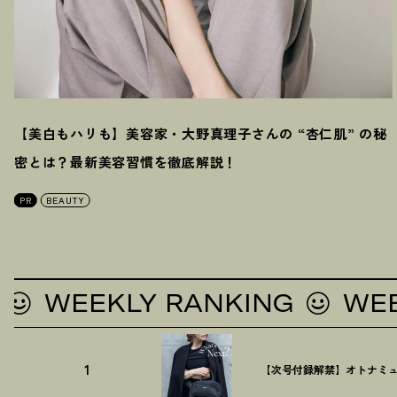
【美白もハリも】美容家・大野真理子さんの “杏仁肌” の秘
密とは
？
最新美容習慣を徹底解説
！
PR
BEAUTY
WEEKLY RANKING
WEEKLY
1
【次号付録解禁】オトナミュ