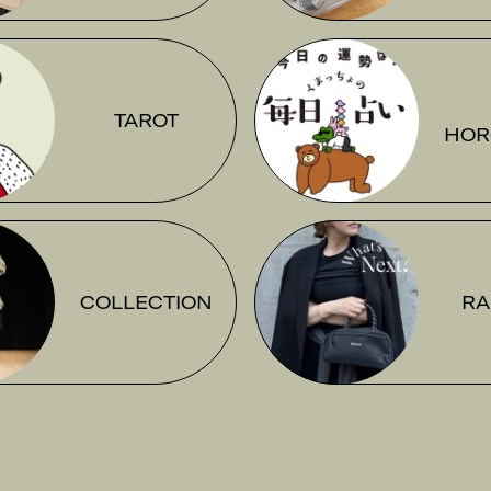
TAROT
HOR
COLLECTION
RA