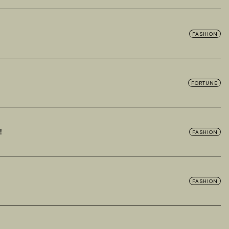
FASHION
FORTUNE
！
FASHION
FASHION