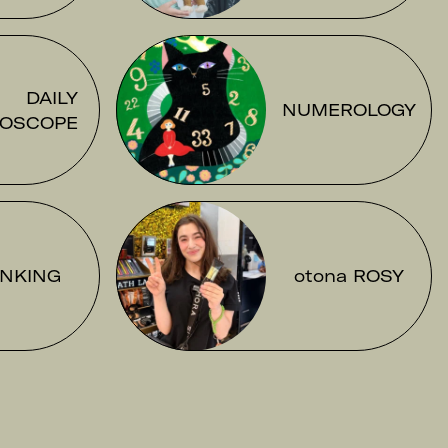
DAILY
NUMEROLOGY
OSCOPE
NKING
otona ROSY