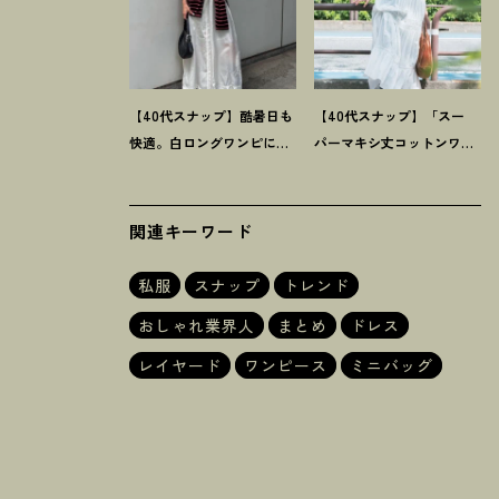
【40代スナップ】酷暑日も
【40代スナップ】「スー
快適。白ロングワンピに
パーマキシ丈コットンワン
「ボーダーT腰巻き」で旬
ピ」をブラウン小物で旬見
顔に
！
｜萩原美緒さん
せ
！
｜大野幸菜さん
関連キーワード
私服
スナップ
トレンド
おしゃれ業界人
まとめ
ドレス
ムスウィメンズ統括ディレクター 長塚理紗さん
レイヤード
ワンピース
ミニバッグ