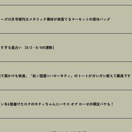
ーズ10月号増刊はメタリック素材が洒落てるマーモットの保冷バッグ
ぎる星占い 【8/3‐8/9の運勢】
感で肩かけも快適。「紀ノ国屋×ハローキティ」のトートがガシガシ使えて最高です
ンを6個着けたロクのキティちゃんにハウス オブ ローゼの限定パケも
！