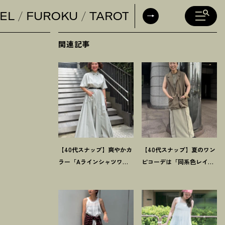
EL
FUROKU
TAROT
DAILY HORO
関連記事
【40代スナップ】爽やかカ
【40代スナップ】夏のワン
ラー「Aラインシャツワン
ピコーデは「同系色レイ
ピ」が街でも旅先でも活
ヤード」でスッキリ決め
躍
！
｜志波かよこさん
て
！
｜仲林智佳さん