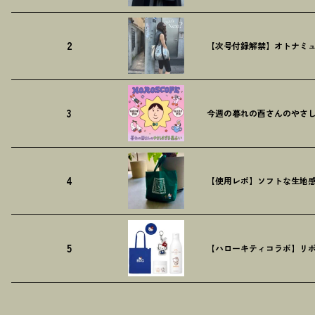
2
【次号付録解禁】オトナミュ
3
今週の暮れの酉さんのやさしす
4
【使用レポ】ソフトな生地
5
【ハローキティコラボ】リボ