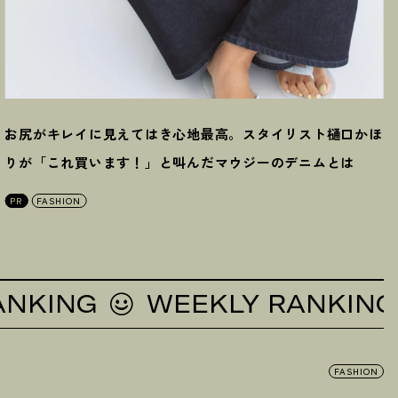
お尻がキレイに見えてはき心地最高。スタイリスト樋口かほ
りが「これ買います
！
」と叫んだマウジーのデニムとは
PR
FASHION
ING
WEEKLY RANKING
FASHION