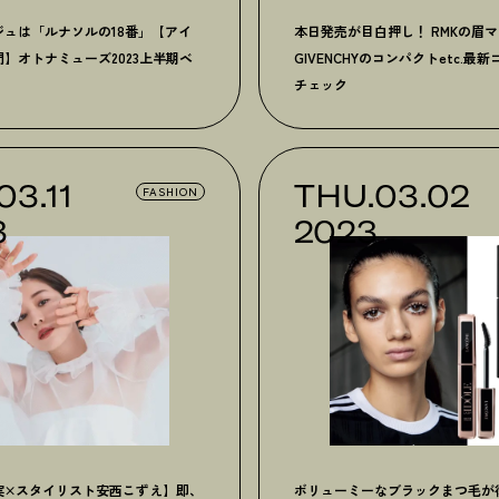
ジュは「ルナソルの18番」【アイ
本日発売が目白押し
！
RMKの眉
】オトナミューズ2023上半期ベ
GIVENCHYのコンパクトetc.最
チェック
03.11
THU.03.02
FASHION
3
2023
実×スタイリスト安西こずえ】即、
ボリューミーなブラックまつ毛が