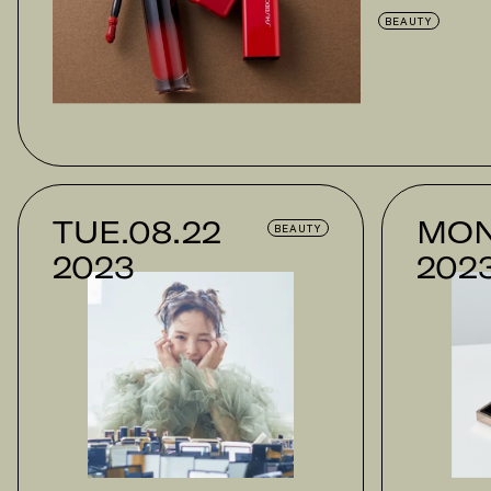
BEAUTY
TUE.08.22
MON
BEAUTY
2023
202