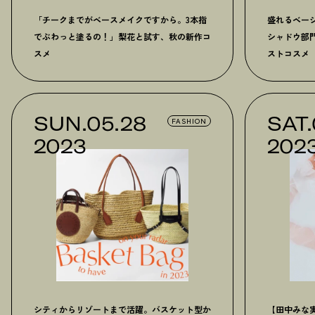
「チークまでがベースメイクですから。3本指
盛れるベー
でぶわっと塗るの
！
」梨花と試す、秋の新作コ
シャドウ部門
スメ
ストコスメ
SUN.05.28
SAT.
FASHION
2023
202
シティからリゾートまで活躍。バスケット型か
【田中みな