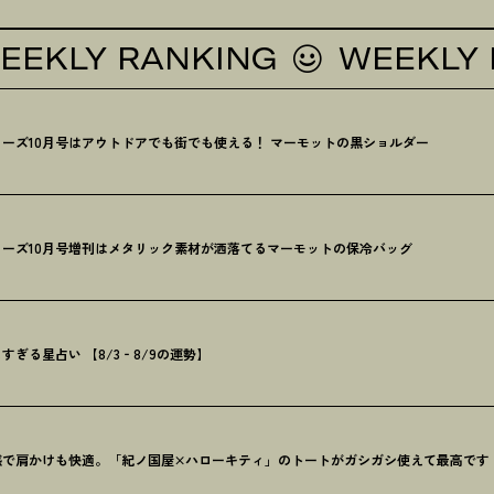
Y RANKING
WEEKLY RAN
ーズ10月号はアウトドアでも街でも使える
！
マーモットの黒ショルダー
ーズ10月号増刊はメタリック素材が洒落てるマーモットの保冷バッグ
ぎる星占い 【8/3‐8/9の運勢】
感で肩かけも快適。「紀ノ国屋×ハローキティ」のトートがガシガシ使えて最高です