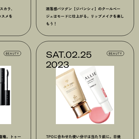
マスカラ、
洒落感バツグン【ジバンシィ】のクールベー
新コスメを
ジュはモードに仕上がる。リップメイクを楽し
もう
！
SAT.02.25
BEAUTY
BEAUTY
2023
復権。トゥー
TPOに合わせた使い分けは当たり前に。日焼