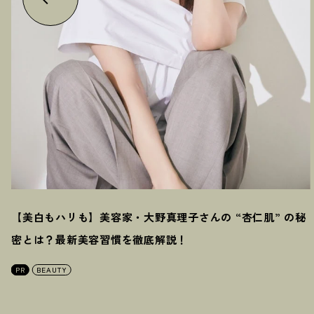
【美白もハリも】美容家・大野真理子さんの “杏仁肌” の秘
密とは
？
最新美容習慣を徹底解説
！
PR
BEAUTY