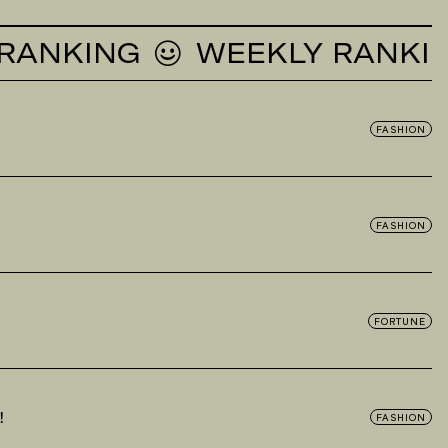
KING
WEEKLY RANKING
FASHION
FASHION
FORTUNE
！
FASHION