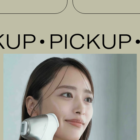
P
PICKUP
P