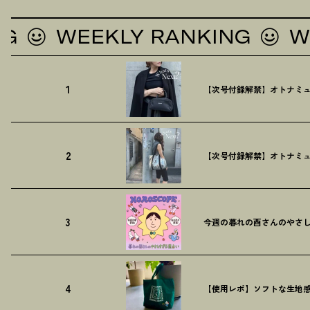
WEEKLY RANKING
WEEKL
1
【次号付録解禁】オトナミュ
2
【次号付録解禁】オトナミュ
3
今週の暮れの酉さんのやさしす
4
【使用レポ】ソフトな生地