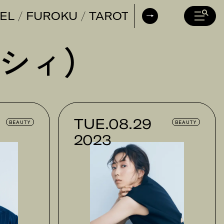
EL
FUROKU
TAROT
DAILY HORO
ンシィ）
TUE.08.29
BEAUTY
BEAUTY
2023