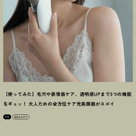
【使ってみた】毛穴や表情筋ケア、透明感UPまで5つの機能
をギュッ
！
大人ための全方位ケア光美顔器がスゴイ
PR
BEAUTY