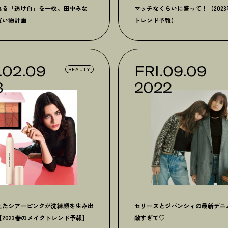
れる「透け白」を一枚。田中みな
マッチなくらいに盛って！【202
買い物計画
トレンド予報】
.02.09
FRI.09.09
BEAUTY
3
2022
えたシアーピンクが洗練顔を生み出
セリーヌとジバンシィの最新デニ
2023春のメイクトレンド予報】
敵すぎて♡